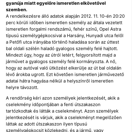
gyanúja miatt egyelőre ismeretlen elkövetővel
szemben.
A rendelkezésre álló adatok alapján 2012. 11. 10-én 20:20
perc körüli időben ismeretlen személy az általa vezetett
ismeretlen forgalmi rendszámú, fehér színű, Opel Astra
típusú személygépkocsival a Harsány, Hunyadi utca felől
a Petőfi utca irányába történő haladása során az úttest
bal oldali szélén haladó gyalogos személy felé hajtott.
Mindezt úgy, hogy az útról letért, felgyorsított majd a
járművet a gyalogos személy felé kormányozta. A nő,
hogy az autóval való ütközést elkerülje az út bal oldalán
lévő árokba ugrott. Ezt követően ismeretlen járművezető
adatai hátra hagyása nélkül a helyszínről ismeretlen
helyre távozott.
A rendőrség kéri azon személyek jelentkezését, akik a
cselekmény időpontjában a fenti útszakaszon
tartózkodtak és látták a cselekményt. Azon személyek
jelentkezését is várjuk, akik a cselekményt megelőzően
láttak az adott útszakaszon ilyen típusú
személygépkocsit közlekedni, és a jármű, vagy