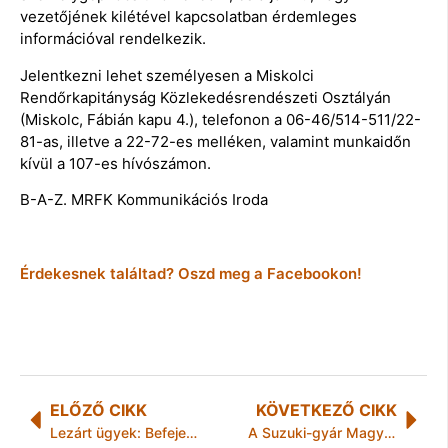
vezetőjének kilétével kapcsolatban érdemleges
információval rendelkezik.
Jelentkezni lehet személyesen a Miskolci
Rendőrkapitányság Közlekedésrendészeti Osztályán
(Miskolc, Fábián kapu 4.), telefonon a 06-46/514-511/22-
81-as, illetve a 22-72-es melléken, valamint munkaidőn
kívül a 107-es hívószámon.
B-A-Z. MRFK Kommunikációs Iroda
Érdekesnek találtad? Oszd meg a Facebookon!
ELŐZŐ CIKK
KÖVETKEZŐ CIKK
Lezárt ügyek: Befejeződött a nyomozás az ózdi tiltott állatviadal ügyében
A Suzuki-gyár Magyarország egyik büszkesége