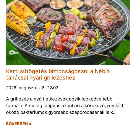
Kerti sütögetés biztonságosan: a Nébih
tanácsai nyári grillezéshez
2026. augusztus. 8. 22:03
A grillezés a nyári étkezések egyik legkedveltebb
formája. A meleg időjárás azonban a kórokozó, romlást
okozó baktériumok gyorsabb szaporodásának is k…
BŐVEBBEN »