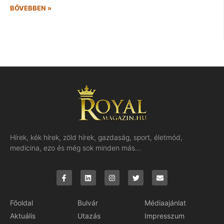
BŐVEBBEN »
Hírek, kék hírek, zöld hírek, gazdaság, sport, életmód,
medicina, ezo és még sok minden más…
Főoldal
Bulvár
Médiaajánlat
Aktuális
Utazás
Impresszum