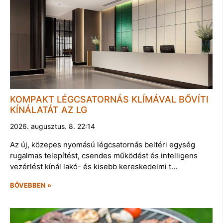
KOMPAKT LÉGCSATORNÁS KLÍMÁVAL BŐVÍTI
KÍNÁLATÁT AZ LG
2026. augusztus. 8. 22:14
Az új, közepes nyomású légcsatornás beltéri egység
rugalmas telepítést, csendes működést és intelligens
vezérlést kínál lakó- és kisebb kereskedelmi t…
BŐVEBBEN »