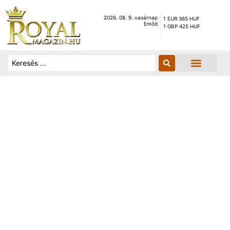
2026. 08. 9. vasárnap
1 EUR 365 HUF
Emőd
1 GBP 425 HUF