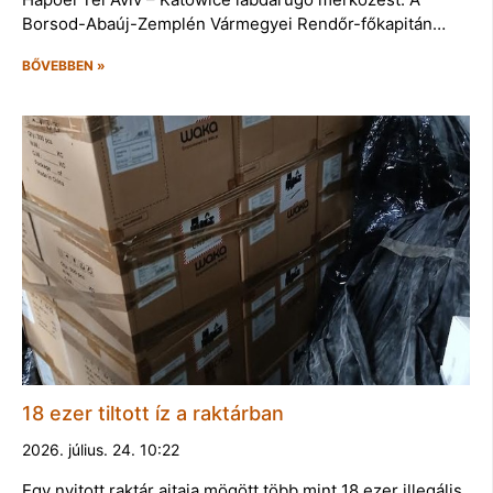
Borsod-Abaúj-Zemplén Vármegyei Rendőr-főkapitán…
BŐVEBBEN »
18 ezer tiltott íz a raktárban
2026. július. 24. 10:22
Egy nyitott raktár ajtaja mögött több mint 18 ezer illegális