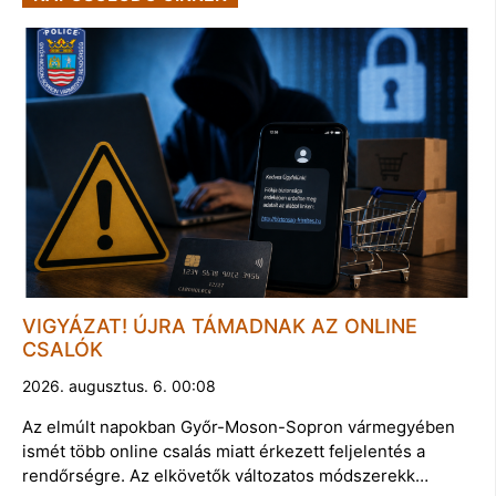
VIGYÁZAT! ÚJRA TÁMADNAK AZ ONLINE
CSALÓK
2026. augusztus. 6. 00:08
Az elmúlt napokban Győr-Moson-Sopron vármegyében
ismét több online csalás miatt érkezett feljelentés a
rendőrségre. Az elkövetők változatos módszerekk…