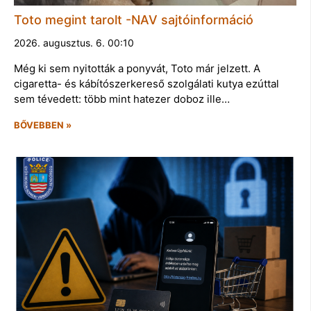
Toto megint tarolt -NAV sajtóinformáció
2026. augusztus. 6. 00:10
Még ki sem nyitották a ponyvát, Toto már jelzett. A
cigaretta- és kábítószerkereső szolgálati kutya ezúttal
sem tévedett: több mint hatezer doboz ille…
BŐVEBBEN »