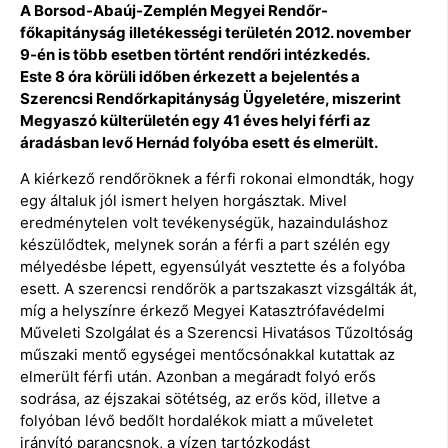
A Borsod-Abaúj-Zemplén Megyei Rendőr-
főkapitányság illetékességi területén 2012. november
9-én is több esetben történt rendőri intézkedés.
Este 8 óra körüli időben érkezett a bejelentés a
Szerencsi Rendőrkapitányság Ügyeletére, miszerint
Megyaszó külterületén egy 41 éves helyi férfi az
áradásban levő Hernád folyóba esett és elmerült.
A kiérkező rendőröknek a férfi rokonai elmondták, hogy
egy általuk jól ismert helyen horgásztak. Mivel
eredménytelen volt tevékenységük, hazainduláshoz
készülődtek, melynek során a férfi a part szélén egy
mélyedésbe lépett, egyensúlyát vesztette és a folyóba
esett. A szerencsi rendőrök a partszakaszt vizsgálták át,
míg a helyszínre érkező Megyei Katasztrófavédelmi
Műveleti Szolgálat és a Szerencsi Hivatásos Tűzoltóság
műszaki mentő egységei mentőcsónakkal kutattak az
elmerült férfi után. Azonban a megáradt folyó erős
sodrása, az éjszakai sötétség, az erős köd, illetve a
folyóban lévő bedőlt hordalékok miatt a műveletet
irányító parancsnok, a vízen tartózkodást