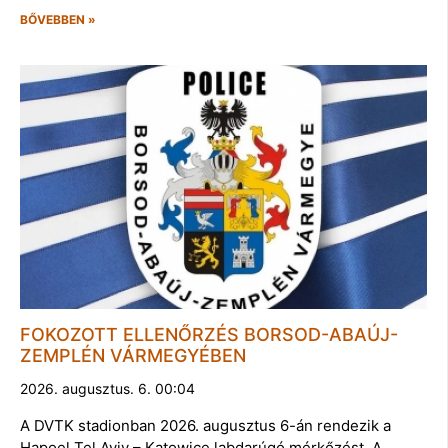
BŐVEBBEN »
FOKOZOTT ELLENŐRZÉS BORSOD-ABAÚJ-
ZEMPLÉN VÁRMEGYÉBEN
2026. augusztus. 6. 00:04
A DVTK stadionban 2026. augusztus 6-án rendezik a
Hapoel Tel Aviv – Katowice labdarúgó mérkőzést. A