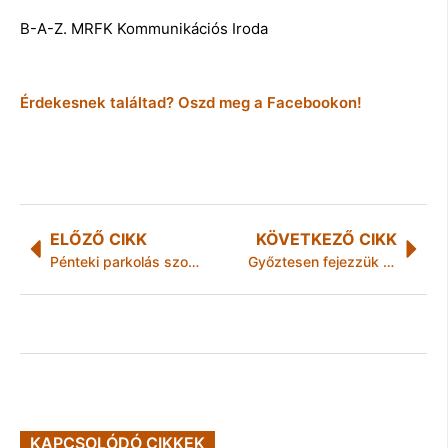
B-A-Z. MRFK Kommunikációs Iroda
Érdekesnek találtad? Oszd meg a Facebookon!
ELŐZŐ CIKK
KÖVETKEZŐ CIKK
Pénteki parkolás szombaton!
Győztesen fejezzük be Budapest ostromát!
KAPCSOLÓDÓ CIKKEK