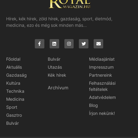
Hírek, kék hírek, zöld hírek, gazdaság, sport, életmód,
medicina, ezo és még sok minden más…
Főoldal
Bulvár
Médiaajánlat
Aktuális
Utazás
Impresszum
Gazdaság
Kék hírek
Partnereink
Kultúra
Felhasználási
Archívum
feltételek
Technika
Adatvédelem
Medicina
Blog
Sport
Írjon nekünk!
Gasztro
Bulvár