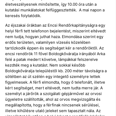
életveszélyesnek minősítette, így 10.00 óra után a
kutatási munkálatokat felfüggesztették. A mai napon a
keresés folytatódik.
Az éjszakai órákban az Encsi Rendőrkapitányságra egy
helyi férfi tett telefonon bejelentést, miszerint eltévedt
nem tudja, hogyan juthat haza. Elmondása szerint egy
erdős területen, valamilyen vízesés közelében
tartózkodik éppen és segítséget kér a rendőröktől. Az
encsi rendőrök 11 fővel Boldogkőváralja irányából Arka
felé a patak medert követve, lámpákkal felszerelve
kezdték meg a kutatást. Nem sokkal később
Boldogkőváralja településtől kb. 200 méter távolságra a
sötétben az út szélén egy integető személyre lettek
figyelmesek. A férfi elmondta, hogy ő telefonált, illetve
kért segítséget, mert eltévedt, nem tudta merre jár. A
személyt a járőrök a szolgálati gépjárművel az orvosi
ügyeletre szállították, ahol az orvos megvizsgálta és
megállapította, hogy a férfinak nincsenek sérülései,
illetve kihűlésre utaló jeleket sem tapasztalt nála. Az