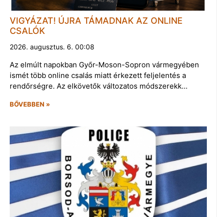
VIGYÁZAT! ÚJRA TÁMADNAK AZ ONLINE
CSALÓK
2026. augusztus. 6. 00:08
Az elmúlt napokban Győr-Moson-Sopron vármegyében
ismét több online csalás miatt érkezett feljelentés a
rendőrségre. Az elkövetők változatos módszerekk…
BŐVEBBEN »