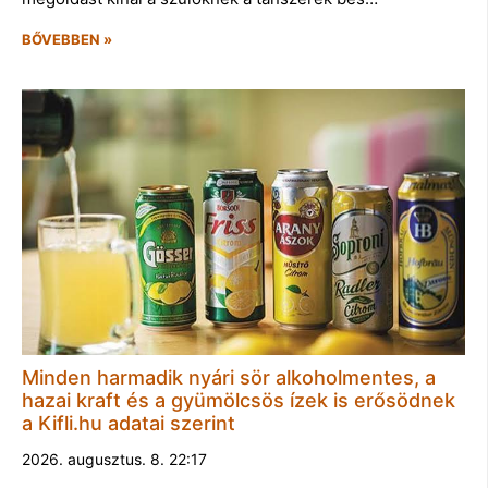
BŐVEBBEN »
Minden harmadik nyári sör alkoholmentes, a
hazai kraft és a gyümölcsös ízek is erősödnek
a Kifli.hu adatai szerint
2026. augusztus. 8. 22:17