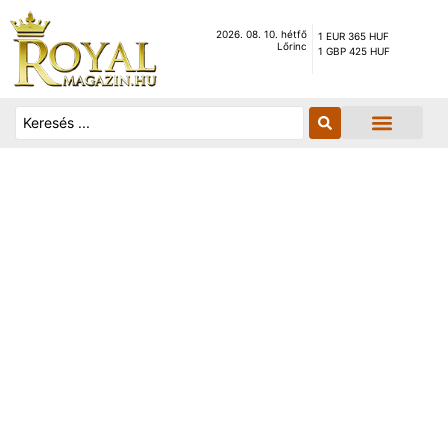
2026. 08. 10. hétfő
1 EUR 365 HUF
Lőrinc
1 GBP 425 HUF