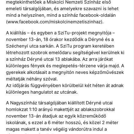
megtekinthetőek a Miskolci Nemzeti Színház első
emeleti társalgójában, és amelyekre szavazni is lehet
mind a helyszínen, mind a színház facebook-oldalán
(www.facebook.com/miskolcinemzetiszinhaz).
A kiállítás – és egyben a SziTu-projekt megnyitója –
november 13-án, 18 órakor kezdődik a Déryné és a
Széchenyi utca sarkán. A SziTu program keretében
létrehozott szobrok emelődaru segítségével kerülnek ki
a színház Déryné utcai 13 ablakába. Az arra járókat
különleges fények és meglepetés-térzene várja majd. A
gyerekek alkotásait a megnyitón neves képzőművészek
méltatják néhány szóval.
Az időjárás függvényében körülbelül két héten át adnak
különleges hangulatot az utcának.
A Nagyszínház társalgójában kiállított Déryné utcai
homlokzat 1:10 arányú makettjét az ablakszobrokkal
november 13-án átadjuk az egyik közreműködő
iskolának, s ezzel a 6 méter hosszú, és közel 2 méter
magas makett a tanév végéig vándorútra indul a