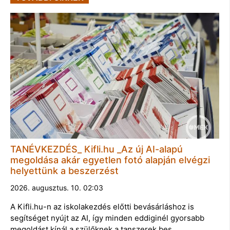
TANÉVKEZDÉS_ Kifli.hu _Az új AI-alapú
megoldása akár egyetlen fotó alapján elvégzi
helyettünk a beszerzést
2026. augusztus. 10. 02:03
A Kifli.hu-n az iskolakezdés előtti bevásárláshoz is
segítséget nyújt az AI, így minden eddiginél gyorsabb
megoldást kínál a szülőknek a tanszerek bes…