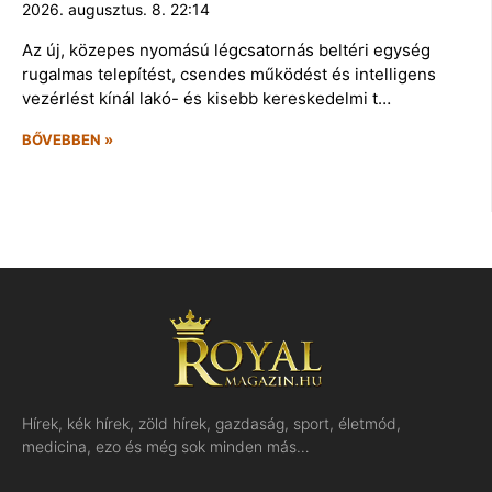
2026. augusztus. 8. 22:14
Az új, közepes nyomású légcsatornás beltéri egység
rugalmas telepítést, csendes működést és intelligens
vezérlést kínál lakó- és kisebb kereskedelmi t…
BŐVEBBEN »
Hírek, kék hírek, zöld hírek, gazdaság, sport, életmód,
medicina, ezo és még sok minden más…