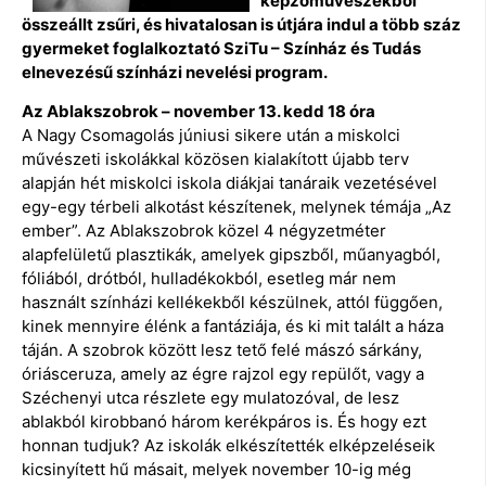
képzőművészekből
összeállt zsűri, és hivatalosan is útjára indul a több száz
gyermeket foglalkoztató SziTu – Színház és Tudás
elnevezésű színházi nevelési program.
Az Ablakszobrok – november 13. kedd 18 óra
A Nagy Csomagolás júniusi sikere után a miskolci
művészeti iskolákkal közösen kialakított újabb terv
alapján hét miskolci iskola diákjai tanáraik vezetésével
egy-egy térbeli alkotást készítenek, melynek témája „Az
ember”. Az Ablakszobrok közel 4 négyzetméter
alapfelületű plasztikák, amelyek gipszből, műanyagból,
fóliából, drótból, hulladékokból, esetleg már nem
használt színházi kellékekből készülnek, attól függően,
kinek mennyire élénk a fantáziája, és ki mit talált a háza
táján. A szobrok között lesz tető felé mászó sárkány,
óriásceruza, amely az égre rajzol egy repülőt, vagy a
Széchenyi utca részlete egy mulatozóval, de lesz
ablakból kirobbanó három kerékpáros is. És hogy ezt
honnan tudjuk? Az iskolák elkészítették elképzeléseik
kicsinyített hű másait, melyek november 10-ig még