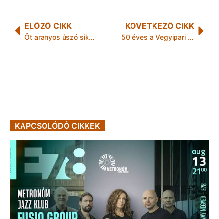
ELŐZŐ CIKK
KÖVETKEZŐ CIKK
Öt aranyos úszó siker Szikszón
50 éves a Vegyipari Gépek Tanszéke a Miskolci Egyetemen
KAPCSOLÓDÓ CIKKEK