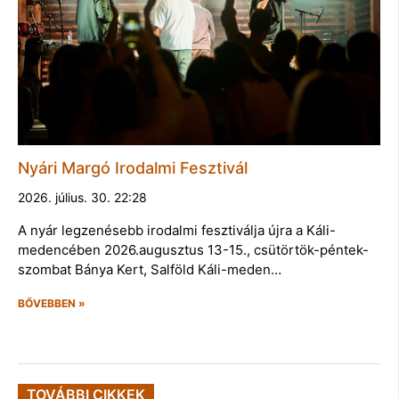
Nyári Margó Irodalmi Fesztivál
2026. július. 30. 22:28
A nyár legzenésebb irodalmi fesztiválja újra a Káli-
medencében 2026.augusztus 13-15., csütörtök-péntek-
szombat Bánya Kert, Salföld Káli-meden…
BŐVEBBEN »
TOVÁBBI CIKKEK