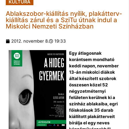
KULTÚRA
Ablakszobor-kiállítás nyílik, plakátterv-
kiállítás zárul és a SziTu útnak indul a
Miskolci Nemzeti Színházban
2012. november 8.
19:33
Egy átlagosnak
korántsem mondható
keddi napon, november
13-án miskolci diákok
által készített szobrok
összesen közel 52
négyzetméternyi
felületen kerülnek ki a
színház ablakaiba, egri
főiskolások 35 darab
kiállított plakátterveit
bírálja el egy neves