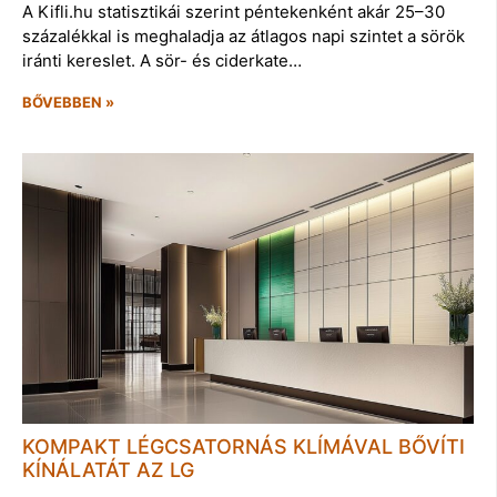
A Kifli.hu statisztikái szerint péntekenként akár 25–30
százalékkal is meghaladja az átlagos napi szintet a sörök
iránti kereslet. A sör- és ciderkate…
BŐVEBBEN »
KOMPAKT LÉGCSATORNÁS KLÍMÁVAL BŐVÍTI
KÍNÁLATÁT AZ LG