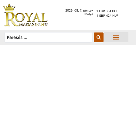
2026. 08. 7. péntek
1 EUR 364 HUF
Ibolya
1 GBP 424 HUF