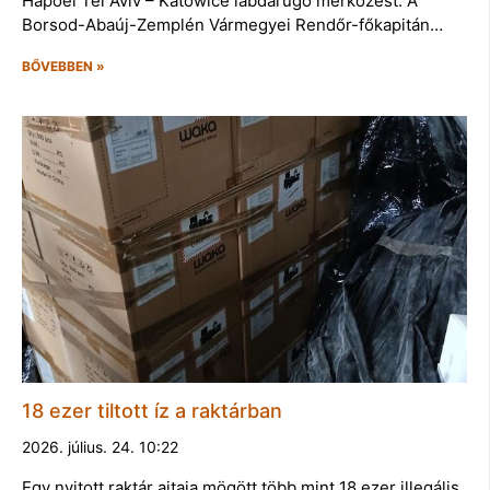
Hapoel Tel Aviv – Katowice labdarúgó mérkőzést. A
Borsod-Abaúj-Zemplén Vármegyei Rendőr-főkapitán…
BŐVEBBEN »
18 ezer tiltott íz a raktárban
2026. július. 24. 10:22
Egy nyitott raktár ajtaja mögött több mint 18 ezer illegális