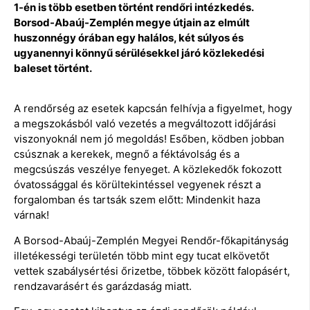
1-én is több esetben történt rendőri intézkedés.
Borsod-Abaúj-Zemplén megye útjain az elmúlt
huszonnégy órában egy halálos, két súlyos és
ugyanennyi könnyű sérülésekkel járó közlekedési
baleset történt.
A rendőrség az esetek kapcsán felhívja a figyelmet, hogy
a megszokásból való vezetés a megváltozott időjárási
viszonyoknál nem jó megoldás! Esőben, ködben jobban
csúsznak a kerekek, megnő a féktávolság és a
megcsúszás veszélye fenyeget. A közlekedők fokozott
óvatossággal és körültekintéssel vegyenek részt a
forgalomban és tartsák szem előtt: Mindenkit haza
várnak!
A Borsod-Abaúj-Zemplén Megyei Rendőr-főkapitányság
illetékességi területén több mint egy tucat elkövetőt
vettek szabálysértési őrizetbe, többek között falopásért,
rendzavarásért és garázdaság miatt.