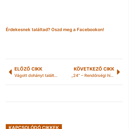
Érdekesnek találtad? Oszd meg a Facebookon!
ELŐZŐ CIKK
KÖVETKEZŐ CIKK
Vágott dohányt találtak egy autóban a rendőrök Borsodban
„24” – Rendőrségi hírek Borsod-Abaúj-Zemplén megyéből
KAPCSOLÓDÓ CIKKEK