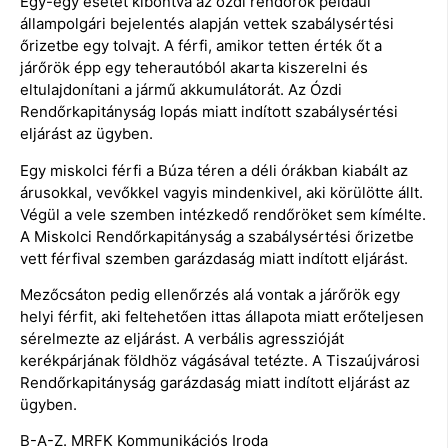
Egy-egy esetet kibontva az ózdi rendőrök például
állampolgári bejelentés alapján vettek szabálysértési
őrizetbe egy tolvajt. A férfi, amikor tetten érték őt a
járőrök épp egy teherautóból akarta kiszerelni és
eltulajdonítani a jármű akkumulátorát. Az Ózdi
Rendőrkapitányság lopás miatt indított szabálysértési
eljárást az ügyben.
Egy miskolci férfi a Búza téren a déli órákban kiabált az
árusokkal, vevőkkel vagyis mindenkivel, aki körülötte állt.
Végül a vele szemben intézkedő rendőröket sem kímélte.
A Miskolci Rendőrkapitányság a szabálysértési őrizetbe
vett férfival szemben garázdaság miatt indított eljárást.
Mezőcsáton pedig ellenőrzés alá vontak a járőrök egy
helyi férfit, aki feltehetően ittas állapota miatt erőteljesen
sérelmezte az eljárást. A verbális agresszióját
kerékpárjának földhöz vágásával tetézte. A Tiszaújvárosi
Rendőrkapitányság garázdaság miatt indított eljárást az
ügyben.
B-A-Z. MRFK Kommunikációs Iroda