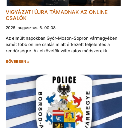
VIGYÁZAT! ÚJRA TÁMADNAK AZ ONLINE
CSALÓK
2026. augusztus. 6. 00:08
Az elmúlt napokban Győr-Moson-Sopron vármegyében
ismét több online csalás miatt érkezett feljelentés a
rendőrségre. Az elkövetők változatos módszerekk…
BŐVEBBEN »