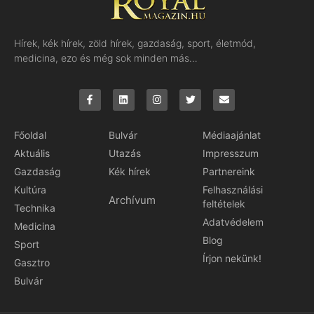
Hírek, kék hírek, zöld hírek, gazdaság, sport, életmód,
medicina, ezo és még sok minden más…
Főoldal
Bulvár
Médiaajánlat
Aktuális
Utazás
Impresszum
Gazdaság
Kék hírek
Partnereink
Kultúra
Felhasználási
Archívum
feltételek
Technika
Adatvédelem
Medicina
Blog
Sport
Írjon nekünk!
Gasztro
Bulvár