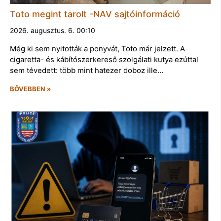
Toto megint tarolt -NAV sajtóinformáció
2026. augusztus. 6. 00:10
Még ki sem nyitották a ponyvát, Toto már jelzett. A
cigaretta- és kábítószerkereső szolgálati kutya ezúttal
sem tévedett: több mint hatezer doboz ille…
BŐVEBBEN »