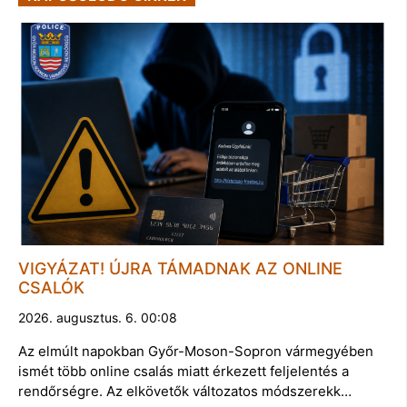
VIGYÁZAT! ÚJRA TÁMADNAK AZ ONLINE
CSALÓK
2026. augusztus. 6. 00:08
Az elmúlt napokban Győr-Moson-Sopron vármegyében
ismét több online csalás miatt érkezett feljelentés a
rendőrségre. Az elkövetők változatos módszerekk…