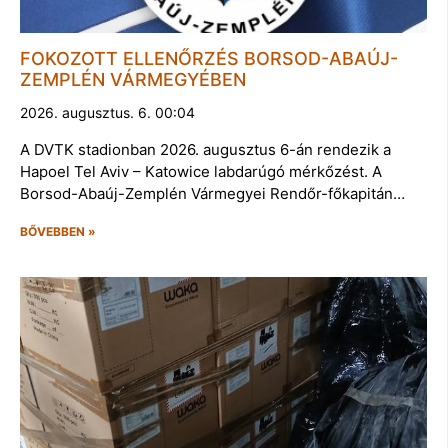
FOKOZOTT ELLENŐRZÉS BORSOD-ABAÚJ-
ZEMPLÉN VÁRMEGYÉBEN
2026. augusztus. 6. 00:04
A DVTK stadionban 2026. augusztus 6-án rendezik a
Hapoel Tel Aviv – Katowice labdarúgó mérkőzést. A
Borsod-Abaúj-Zemplén Vármegyei Rendőr-főkapitán…
BŐVEBBEN »