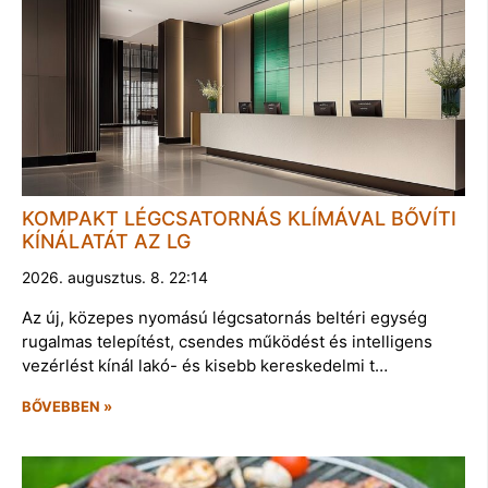
KOMPAKT LÉGCSATORNÁS KLÍMÁVAL BŐVÍTI
KÍNÁLATÁT AZ LG
2026. augusztus. 8. 22:14
Az új, közepes nyomású légcsatornás beltéri egység
rugalmas telepítést, csendes működést és intelligens
vezérlést kínál lakó- és kisebb kereskedelmi t…
BŐVEBBEN »