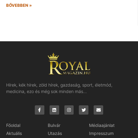
BŐVEBBEN »
Hírek, kék hírek, zöld hírek, gazdaság, sport, életmód,
medicina, ezo és még sok minden más…
Főoldal
Bulvár
Médiaajánlat
Aktuális
Utazás
Impresszum