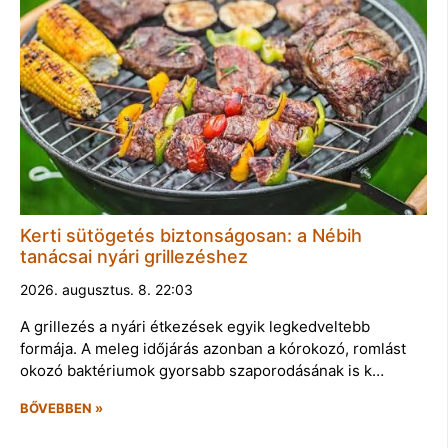
Kerti sütögetés biztonságosan: a Nébih
tanácsai nyári grillezéshez
2026. augusztus. 8. 22:03
A grillezés a nyári étkezések egyik legkedveltebb
formája. A meleg időjárás azonban a kórokozó, romlást
okozó baktériumok gyorsabb szaporodásának is k…
BŐVEBBEN »