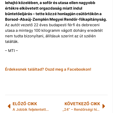
lehajtó közelében, a sofőr és utasa ellen nagyobb
értékre elkövetett orgazdaság miatt indul
büntetőeljárás – tette közzé honlapján csütörtökön a
Borsod-Abaúj-Zemplén Megyei Rendőr-főkapitányság.
Az autót vezető 22 éves budapesti férfi és debreceni
utasa a mintegy 100 kilogramm vágott dohány eredetét
nem tudta bizonyítani, állításuk szerint az út szélén
találták.
– MTI –
Érdekesnek találtad? Oszd meg a Facebookon!
ELŐZŐ CIKK
KÖVETKEZŐ CIKK
A Jobbik feljelentette Szegedi Csanádot
„24” – Rendőrségi hírek Borsod-Abaúj-Zemplén megyéből