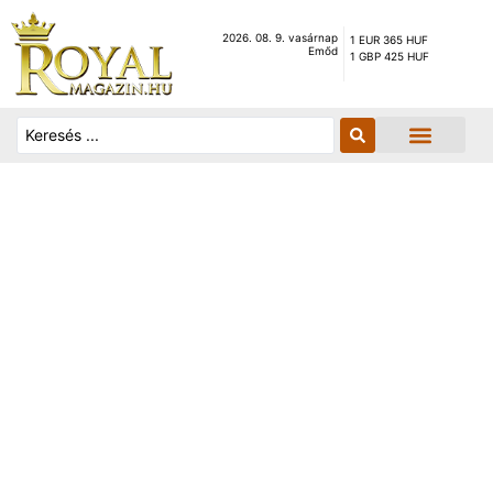
2026. 08. 9. vasárnap
1 EUR 365 HUF
Emőd
1 GBP 425 HUF