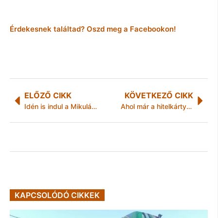
Érdekesnek találtad? Oszd meg a Facebookon!
ELŐZŐ CIKK
KÖVETKEZŐ CIKK
Idén is indul a Mikulásvonat
Ahol már a hitelkártya is színaranyból van!
KAPCSOLÓDÓ CIKKEK