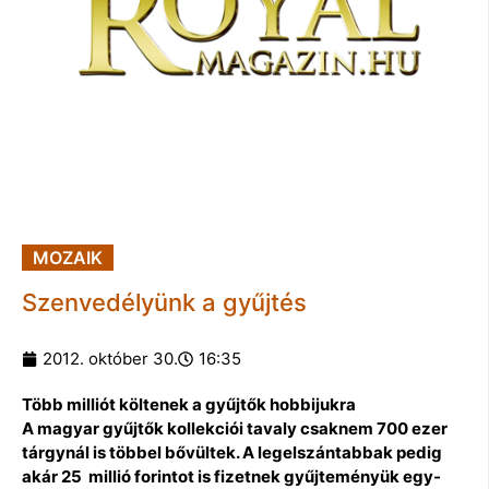
MOZAIK
Szenvedélyünk a gyűjtés
2012. október 30.
16:35
Több milliót költenek a gyűjtők hobbijukra
A magyar gyűjtők kollekciói tavaly csaknem 700 ezer
tárgynál is többel bővültek. A legelszántabbak pedig
akár 25 millió forintot is fizetnek gyűjteményük egy-