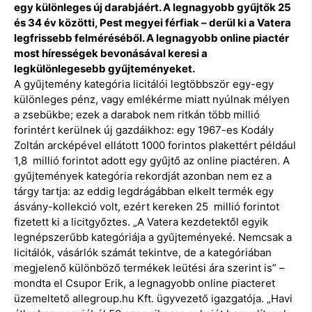
egy különleges új darabjáért. A legnagyobb gyűjtők 25
és 34 év közötti, Pest megyei férfiak – derül ki a Vatera
legfrissebb felméréséből. A legnagyobb online piactér
most hírességek bevonásával keresi a
legkülönlegesebb gyűjteményeket.
A gyűjtemény kategória licitálói legtöbbször egy-egy
különleges pénz, vagy emlékérme miatt nyúlnak mélyen
a zsebükbe; ezek a darabok nem ritkán több millió
forintért kerülnek új gazdáikhoz: egy 1967-es Kodály
Zoltán arcképével ellátott 1000 forintos plakettért például
1,8 millió forintot adott egy gyűjtő az online piactéren. A
gyűjtemények kategória rekordját azonban nem ez a
tárgy tartja: az eddig legdrágábban elkelt termék egy
ásvány-kollekció volt, ezért kereken 25 millió forintot
fizetett ki a licitgyőztes. „A Vatera kezdetektől egyik
legnépszerűbb kategóriája a gyűjteményeké. Nemcsak a
licitálók, vásárlók számát tekintve, de a kategóriában
megjelenő különböző termékek leütési ára szerint is” –
mondta el Csupor Erik, a legnagyobb online piacteret
üzemeltető allegroup.hu Kft. ügyvezető igazgatója. „Havi