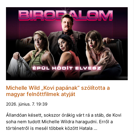
Michelle Wild „Kovi papának” szólította a
magyar felnőttfilmek atyját
2026. június. 7. 19:39
Állandóan késett, sokszor órákig várt rá a stáb, de Kovi
soha nem tudott Michelle Wildra haragudni. Erről a
történetről is mesél többek között Hatala …