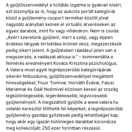
A gyűjtőszenvedélyt a licitálás izgalma is gyakran kíséri,
ezt bizonyítja az is, hogy az aukciós portál kategóriái
közül a gyűjtemény csoport termékei között jóval
nagyobb arányban kelnek el virtuális árveréseken az
egyes darabok, mint fix vagy villámáron. Nem is csoda:
„Azért szeretünk gyűjteni, mert a szép, vagy éppen
érdekes tárgyak birtoklása örömet okoz, megszerzésük
pedig sikert jelent. A gyűjtésben ráadásul jelen van a
megszerzés, a vadászat aktusa is.” – kommentálta a
felmérés eredményeit Kovács Krisztina pszichológus.
A Vatera most egyik legnépszerűbb kategóriájának
sikerén felbuzdulva, gyűjtőszenvedéllyel megáldott
hírességekkel; Fluor Tomival, Horváth Évával, Falusi
Mariannal és Gaál Noémivel közösen keresi az ország
legkülönlegesebb, legérdekesebb, legviccesebb
gyűjteményeit. A megszállott gyűjtők a www.vatera.hu
oldalán keresztül tölthetik fel képeiket, a legnépszerűbb
gyűjtemény gazdája győztesek pedig lehetőséget kap,
hogy akár egy igazán különleges darabbal koronázza
meg kollekcióját: 250 ezer forintban részesül.