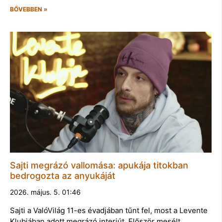
BŐVEBBEN »
Sajti megrázó vallomása: apukája titokban
bedrogozta az anyukáját
2026. május. 5. 01:46
Sajti a ValóVilág 11-es évadjában tűnt fel, most a Levente
Klubjában adott megrázó interjút. Először mesélt