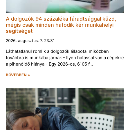
A dolgozók 94 százaléka fáradtsággal küzd,
mégis csak minden hatodik kér munkahelyi
segítséget
2026. augusztus. 7. 23:31
Láthatatlanul romlik a dolgozók állapota, miközben
továbbra is munkába járnak - Ilyen hatással van a cégekre
a pihenőidő hiánya - Egy 2026-os, 6105 f…
BŐVEBBEN »