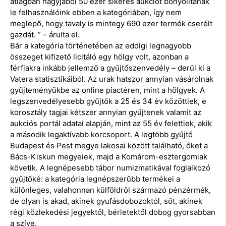
átlagban nagyjából 50 ezer sikeres aukciót bonyolítanak
le felhasználóink ebben a kategóriában, így nem
meglepő, hogy tavaly is mintegy 690 ezer termék cserélt
gazdát. ” – árulta el.
Bár a kategória történetében az eddigi legnagyobb
összeget kifizető licitáló egy hölgy volt, azonban a
férfiakra inkább jellemző a gyűjtőszenvedély – derül ki a
Vatera statisztikáiból. Az urak hatszor annyian vásárolnak
gyűjteményükbe az online piactéren, mint a hölgyek. A
legszenvedélyesebb gyűjtők a 25 és 34 év közöttiek, e
korosztály tagjai kétszer annyian gyűjtenek valamit az
aukciós portál adatai alapján, mint az 55 év felettiek, akik
a második legaktívabb korcsoport. A legtöbb gyűjtő
Budapest és Pest megye lakosai között található, őket a
Bács-Kiskun megyeiek, majd a Komárom-esztergomiak
követik. A legnépesebb tábor numizmatikával foglalkozó
gyűjtőké: a kategória legnépszerűbb termékei a
különleges, valahonnan külföldről származó pénzérmék,
de olyan is akad, akinek gyufásdobozoktól, sőt, akinek
régi közlekedési jegyektől, bérletektől dobog gyorsabban
a szíve.