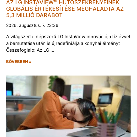
AZ LG INSTAVIEW™ HŰTŐSZEKRÉNYEINEK
GLOBÁLIS ÉRTÉKESÍTÉSE MEGHALADTA AZ
5,3 MILLIÓ DARABOT
2026. augusztus. 7. 23:36
A világszerte népszerű LG InstaView innovációja tíz évvel
a bemutatása után is újradefiniálja a konyhai élményt
Összefoglaló: Az LG …
BŐVEBBEN »