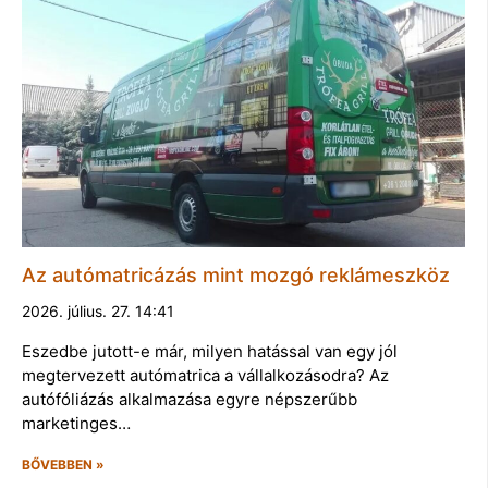
Az autómatricázás mint mozgó reklámeszköz
2026. július. 27. 14:41
Eszedbe jutott-e már, milyen hatással van egy jól
megtervezett autómatrica a vállalkozásodra? Az
autófóliázás alkalmazása egyre népszerűbb
marketinges…
BŐVEBBEN »