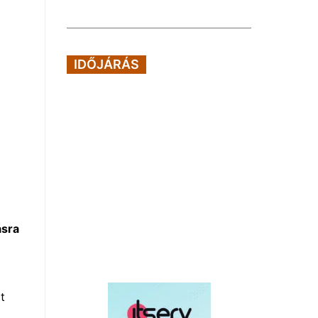
IDŐJÁRÁS
ásra
t