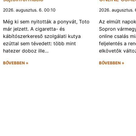
2026. augusztus. 6. 00:10
2026. augusztus. 
Még ki sem nyitották a ponyvát, Toto
Az elmúlt napo
már jelzett. A cigaretta- és
Sopron vármegy
kábítószerkereső szolgálati kutya
online csalás mi
ezúttal sem tévedett: több mint
feljelentés a re
hatezer doboz ille…
elkövetők vált
BŐVEBBEN »
BŐVEBBEN »