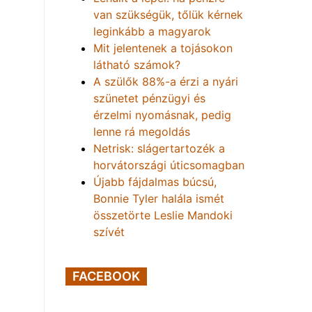
van szükségük, tőlük kérnek
leginkább a magyarok
Mit jelentenek a tojásokon
látható számok?
A szülők 88%-a érzi a nyári
szünetet pénzügyi és
érzelmi nyomásnak, pedig
lenne rá megoldás
Netrisk: slágertartozék a
horvátországi úticsomagban
Újabb fájdalmas búcsú,
Bonnie Tyler halála ismét
összetörte Leslie Mandoki
szívét
FACEBOOK