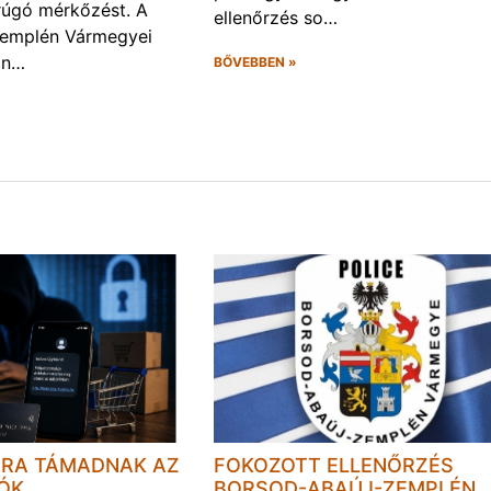
rúgó mérkőzést. A
ellenőrzés so…
Zemplén Vármegyei
án…
BŐVEBBEN »
JRA TÁMADNAK AZ
FOKOZOTT ELLENŐRZÉS
LÓK
BORSOD-ABAÚJ-ZEMPLÉN