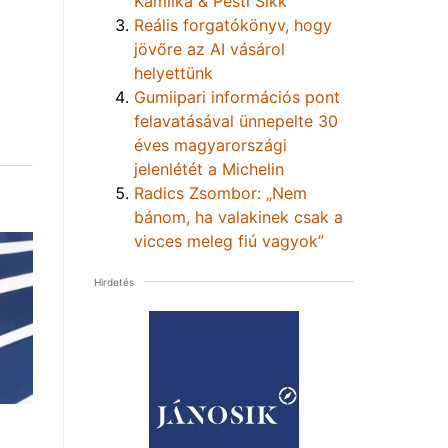
Kamilka & Pesti Sikk
Reális forgatókönyv, hogy
jövőre az AI vásárol
helyettünk
Gumiipari információs pont
felavatásával ünnepelte 30
éves magyarországi
jelenlétét a Michelin
Radics Zsombor: „Nem
bánom, ha valakinek csak a
vicces meleg fiú vagyok”
Hirdetés