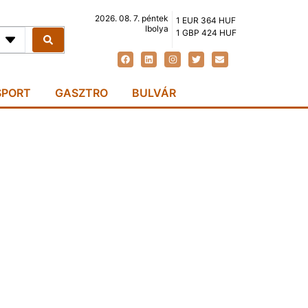
2026. 08. 7. péntek
1 EUR 364 HUF
Ibolya
1 GBP 424 HUF
SPORT
GASZTRO
BULVÁR