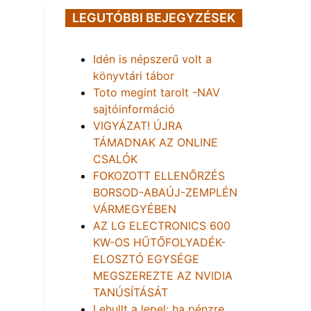
LEGUTÓBBI BEJEGYZÉSEK
Idén is népszerű volt a
könyvtári tábor
Toto megint tarolt -NAV
sajtóinformáció
VIGYÁZAT! ÚJRA
TÁMADNAK AZ ONLINE
CSALÓK
FOKOZOTT ELLENŐRZÉS
BORSOD-ABAÚJ-ZEMPLÉN
VÁRMEGYÉBEN
AZ LG ELECTRONICS 600
KW-OS HŰTŐFOLYADÉK-
ELOSZTÓ EGYSÉGE
MEGSZEREZTE AZ NVIDIA
TANÚSÍTÁSÁT
Lehullt a lepel: ha pénzre