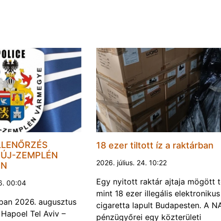
LLENŐRZÉS
18 ezer tiltott íz a raktárban
ÚJ-ZEMPLÉN
2026. július. 24. 10:22
EN
Egy nyitott raktár ajtaja mögött 
6. 00:04
mint 18 ezer illegális elektronikus
ban 2026. augusztus
cigaretta lapult Budapesten. A N
 Hapoel Tel Aviv –
pénzügyőrei egy közterületi