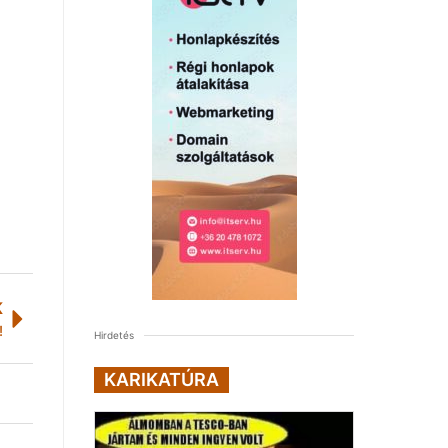
K
!
Hirdetés
KARIKATÚRA