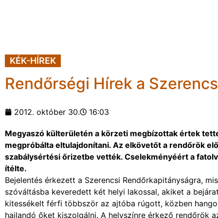
KÉK-HÍREK
Rendőrségi Hírek a Szerencs
2012. október 30.
16:03
Megyaszó külterületén a körzeti megbízottak értek tetten 
megpróbálta eltulajdonítani. Az elkövetőt a rendőrök el
szabálysértési őrizetbe vették. Cselekményéért a fatolva
ítélte.
Bejelentés érkezett a Szerencsi Rendőrkapitányságra, mis
szóváltásba keveredett két helyi lakossal, akiket a bejára
kitessékelt férfi többször az ajtóba rúgott, közben han
hajlandó őket kiszolgálni. A helyszínre érkező rendőrök