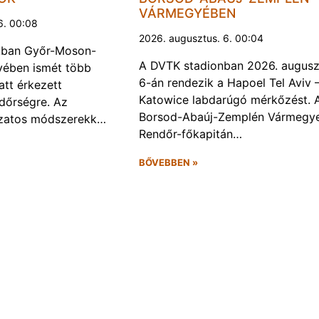
VÁRMEGYÉBEN
6. 00:08
2026. augusztus. 6. 00:04
kban Győr-Moson-
A DVTK stadionban 2026. augusz
ében ismét több
6-án rendezik a Hapoel Tel Aviv 
att érkezett
Katowice labdarúgó mérkőzést. 
ndőrségre. Az
Borsod-Abaúj-Zemplén Vármegye
ozatos módszerekk…
Rendőr-főkapitán…
BŐVEBBEN »