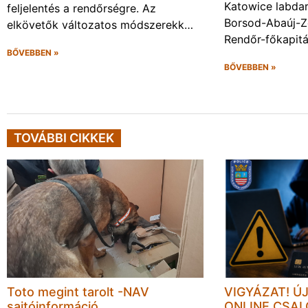
Katowice labda
feljelentés a rendőrségre. Az
Borsod-Abaúj-
elkövetők változatos módszerekk…
Rendőr-főkapit
BŐVEBBEN »
BŐVEBBEN »
TOVÁBBI CIKKEK
Toto megint tarolt -NAV
VIGYÁZAT! Ú
sajtóinformáció
ONLINE CSA