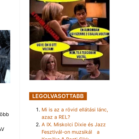
LEGOLVASOTTABB
Mi is az a rövid ellátási lánc,
több
azaz a REL?
A IX. Miskolci Dixie és Jazz
AV
Fesztivál-on muzsikál a