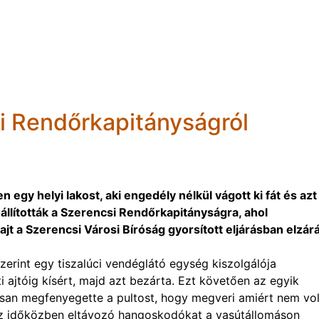
i Rendőrkapitányságról
egy helyi lakost, aki engedély nélkül vágott ki fát és azt
őállították a Szerencsi Rendőrkapitányságra, ahol
jt a Szerencsi Városi Bíróság gyorsított eljárásban elzár
zerint egy tiszalúci vendéglátó egység kiszolgálója
ti ajtóig kísért, majd azt bezárta. Ezt követően az egyik
gosan megfenyegette a pultost, hogy megveri amiért nem vol
 az időközben eltávozó hangoskodókat a vasútállomáson