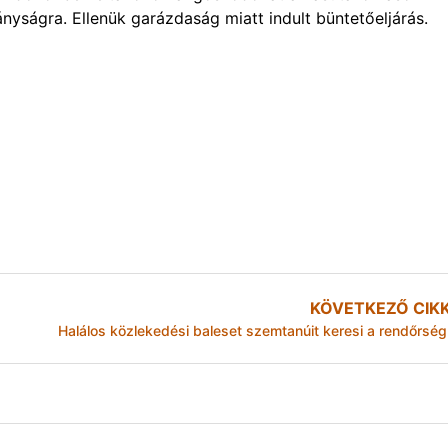
ányságra. Ellenük garázdaság miatt indult büntetőeljárás.
KÖVETKEZŐ CIK
Halálos közlekedési baleset szemtanúit keresi a rendőrség