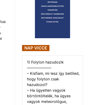
tus
–
A
i
NAP VICCE
1) Folyton hazudozik
——————–
– Kisfiam, mi lesz így belőled,
hogy folyton csak
hazudozol?
– Ha ügyetlen vagyok
börtöntöltelék, ha ügyes
vagyok meteorológus,