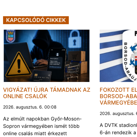
KAPCSOLÓDÓ CIKKEK
VIGYÁZAT! ÚJRA TÁMADNAK AZ
FOKOZOTT E
ONLINE CSALÓK
BORSOD-ABA
VÁRMEGYÉB
2026. augusztus. 6. 00:08
2026. augusztus. 
Az elmúlt napokban Győr-Moson-
A DVTK stadion
Sopron vármegyében ismét több
6-án rendezik a
online csalás miatt érkezett