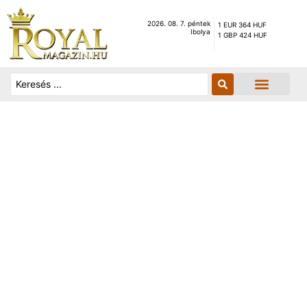
2026. 08. 7. péntek
1 EUR 364 HUF
Ibolya
1 GBP 424 HUF