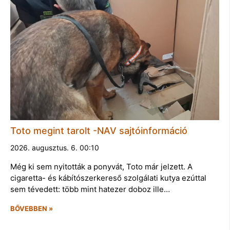
Toto megint tarolt -NAV sajtóinformáció
2026. augusztus. 6. 00:10
Még ki sem nyitották a ponyvát, Toto már jelzett. A
cigaretta- és kábítószerkereső szolgálati kutya ezúttal
sem tévedett: több mint hatezer doboz ille…
BŐVEBBEN »