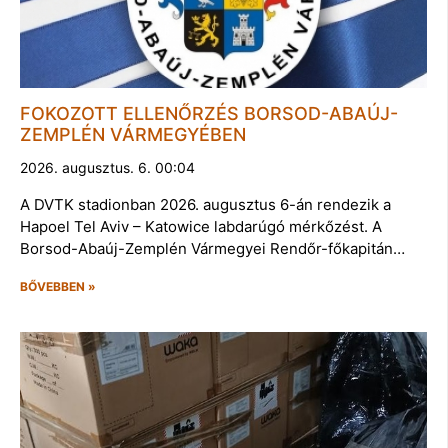
FOKOZOTT ELLENŐRZÉS BORSOD-ABAÚJ-
ZEMPLÉN VÁRMEGYÉBEN
2026. augusztus. 6. 00:04
A DVTK stadionban 2026. augusztus 6-án rendezik a
Hapoel Tel Aviv – Katowice labdarúgó mérkőzést. A
Borsod-Abaúj-Zemplén Vármegyei Rendőr-főkapitán…
BŐVEBBEN »