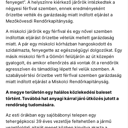
fenyeget”. A helyszínre kiérkező járőrök intézkedtek a
négyesi férfival szemben, ennek eredményeként
őrizetbe vették és garázdaság miatt indított eljárást a
Mezőkövesdi Rendőrkapitányság.
A miskolci járőrök egy férfival és egy nővel szemben
indítottak eljárást őrizetbe vételük mellett garázdaság
miatt. A pár egy miskolci kórházban hangoskodott és
szidalmazta, fenyegette az egészségügyi dolgozókat. Egy
másik miskolci férfi a Gömöri felüljárón az út közepén
gyalogolt, és amikor ellenőrzés alá vontak őt a rendőrök
agresszíven és támadólag lépett fel velük szemben. A
szabálysértési őrizetbe vett férfival szemben garázdaság
miatt indított eljárást a Miskolci Rendőrkapitányság.
A megye területén egy halálos közlekedési baleset
történt. Továbbá hat anyagi kárral járó ütközés jutott a
rendőrség tudomására.
Az esti órákban egy sajóbábonyi telepen egy
tehergépkocsi 39 éves vezetője feltehetően a jármű
vezetőoldali ajtaját menet közben kinyitva akarta a