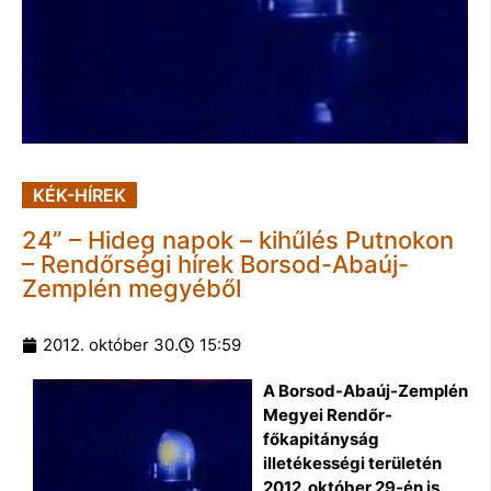
KÉK-HÍREK
24” – Hideg napok – kihűlés Putnokon
– Rendőrségi hírek Borsod-Abaúj-
Zemplén megyéből
2012. október 30.
15:59
A Borsod-Abaúj-Zemplén
Megyei Rendőr-
főkapitányság
illetékességi területén
2012. október 29-én is