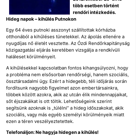
több esetben történt
rendőri intézkedés.
Hideg napok – kihűlés Putnokon
Egy 64 éves putnoki asszonyt szállítottak kórházba
otthonából a kihűléses tünetekkel. Az ápolás ellenére a
nyugdíjas nő életét vesztette. Az Ózdi Rendőrkapitányság
közigazgatási eljárás keretében vizsgálja a rendkívüli
haláleset körülményeit.
A kihűlésekkel kapcsolatban fontos kihangsúlyozni, hogy
a probléma nem elsősorban rendőrségi, hanem szociális,
össztársadalmi ügy. Ezért a hidegebb, téli időjárás során
fordítsunk nagyobb figyelmet azon embertársainkra,
többek között azokra, akik az utcán élik mindennapjaikat,
sőt éjszakáikat is ott töltik. Lehetőségeink szerint
segítsünk azoknak is „túlélni” a hideg időszakokat, akik
szociális, vagy más egyéb személyi körülményeik miatt
ezen a téren veszélyeztetettek.
Telefonáljon: Ne hagyja hidegen a kihűlés!