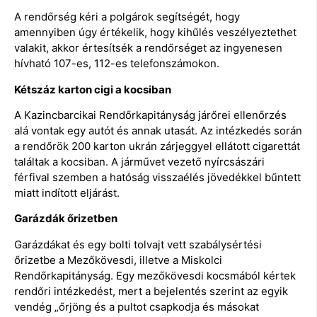
A rendőrség kéri a polgárok segítségét, hogy
amennyiben úgy értékelik, hogy kihűlés veszélyeztethet
valakit, akkor értesítsék a rendőrséget az ingyenesen
hívható 107-es, 112-es telefonszámokon.
Kétszáz karton cigi a kocsiban
A Kazincbarcikai Rendőrkapitányság járőrei ellenőrzés
alá vontak egy autót és annak utasát. Az intézkedés során
a rendőrök 200 karton ukrán zárjeggyel ellátott cigarettát
találtak a kocsiban. A járművet vezető nyírcsászári
férfival szemben a hatóság visszaélés jövedékkel bűntett
miatt indított eljárást.
Garázdák őrizetben
Garázdákat és egy bolti tolvajt vett szabálysértési
őrizetbe a Mezőkövesdi, illetve a Miskolci
Rendőrkapitányság. Egy mezőkövesdi kocsmából kértek
rendőri intézkedést, mert a bejelentés szerint az egyik
vendég „őrjöng és a pultot csapkodja és másokat