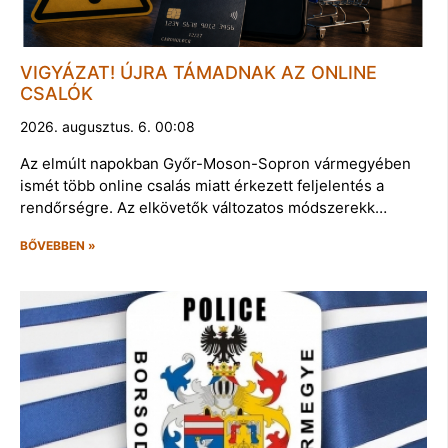
VIGYÁZAT! ÚJRA TÁMADNAK AZ ONLINE
CSALÓK
2026. augusztus. 6. 00:08
Az elmúlt napokban Győr-Moson-Sopron vármegyében
ismét több online csalás miatt érkezett feljelentés a
rendőrségre. Az elkövetők változatos módszerekk…
BŐVEBBEN »