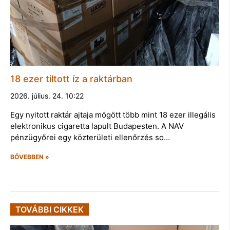
18 ezer tiltott íz a raktárban
2026. július. 24. 10:22
Egy nyitott raktár ajtaja mögött több mint 18 ezer illegális
elektronikus cigaretta lapult Budapesten. A NAV
pénzügyőrei egy közterületi ellenőrzés so…
BŐVEBBEN »
TOVÁBBI CIKKEK