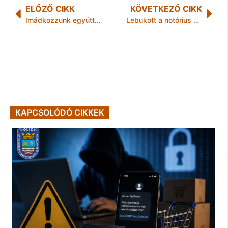
ELŐZŐ CIKK
KÖVETKEZŐ CIKK
Imádkozzunk együtt az áldozatokért a nemzet gyásznapján !
Lebukott a notórius kerékpár elkötő
KAPCSOLÓDÓ CIKKEK