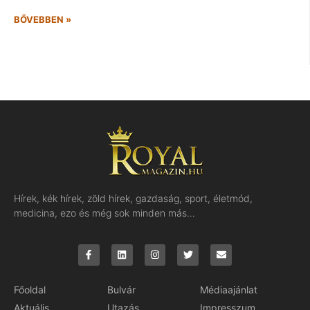
BŐVEBBEN »
Hírek, kék hírek, zöld hírek, gazdaság, sport, életmód,
medicina, ezo és még sok minden más…
Főoldal
Bulvár
Médiaajánlat
Aktuális
Utazás
Impresszum