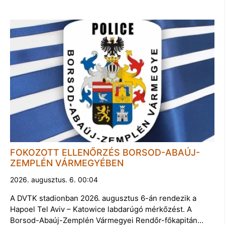
FOKOZOTT ELLENŐRZÉS BORSOD-ABAÚJ-
ZEMPLÉN VÁRMEGYÉBEN
2026. augusztus. 6. 00:04
A DVTK stadionban 2026. augusztus 6-án rendezik a
Hapoel Tel Aviv – Katowice labdarúgó mérkőzést. A
Borsod-Abaúj-Zemplén Vármegyei Rendőr-főkapitán…