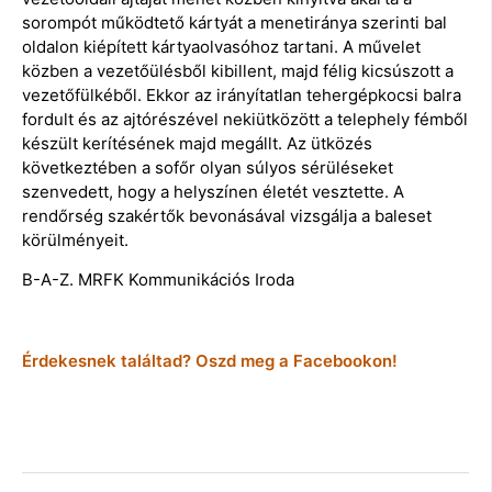
sorompót működtető kártyát a menetiránya szerinti bal
oldalon kiépített kártyaolvasóhoz tartani. A művelet
közben a vezetőülésből kibillent, majd félig kicsúszott a
vezetőfülkéből. Ekkor az irányítatlan tehergépkocsi balra
fordult és az ajtórészével nekiütközött a telephely fémből
készült kerítésének majd megállt. Az ütközés
következtében a sofőr olyan súlyos sérüléseket
szenvedett, hogy a helyszínen életét vesztette. A
rendőrség szakértők bevonásával vizsgálja a baleset
körülményeit.
B-A-Z. MRFK Kommunikációs Iroda
Érdekesnek találtad? Oszd meg a Facebookon!