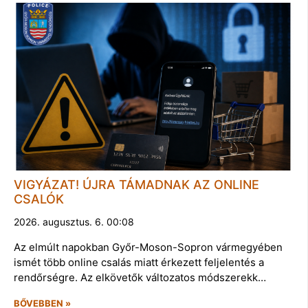
VIGYÁZAT! ÚJRA TÁMADNAK AZ ONLINE
CSALÓK
2026. augusztus. 6. 00:08
Az elmúlt napokban Győr-Moson-Sopron vármegyében
ismét több online csalás miatt érkezett feljelentés a
rendőrségre. Az elkövetők változatos módszerekk…
BŐVEBBEN »