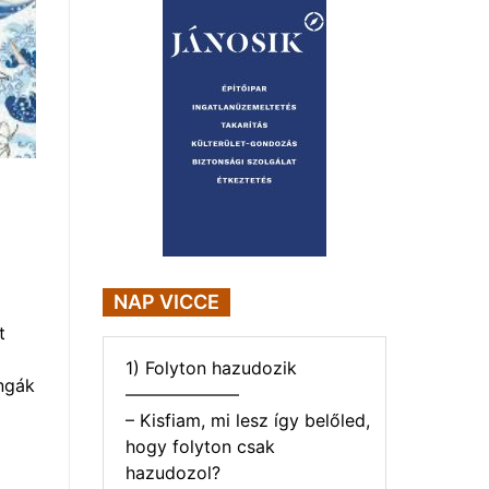
NAP VICCE
t
1) Folyton hazudozik
ngák
——————–
– Kisfiam, mi lesz így belőled,
hogy folyton csak
hazudozol?