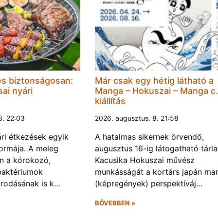
és biztonságosan:
Már csak egy hétig látható a
ai nyári
Manga – Hokuszai – Manga c.
kiállítás
8. 22:03
2026. augusztus. 8. 21:58
ári étkezések egyik
A hatalmas sikernek örvendő,
ormája. A meleg
augusztus 16-ig látogatható tárla
n a kórokozó,
Kacusika Hokuszai művész
baktériumok
munkásságát a kortárs japán ma
rodásának is k…
(képregények) perspektíváj…
BŐVEBBEN »