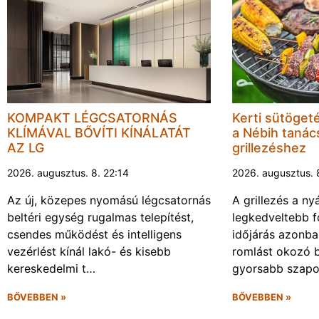
KOMPAKT LÉGCSATORNÁS
Kerti sütöget
KLÍMÁVAL BŐVÍTI KÍNÁLATÁT
a Nébih tanács
AZ LG
grillezéshez
2026. augusztus. 8. 22:14
2026. augusztus. 
Az új, közepes nyomású légcsatornás
A grillezés a ny
beltéri egység rugalmas telepítést,
legkedveltebb f
csendes működést és intelligens
időjárás azonba
vezérlést kínál lakó- és kisebb
romlást okozó 
kereskedelmi t…
gyorsabb szapo
BŐVEBBEN »
BŐVEBBEN »