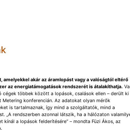
ak
t, amelyekkel akár az áramlopást vagy a valóságtól eltérő
zer az energiatámogatások rendszerét is átalakíthatja.
Va
cégek többek között a lopások, csalások ellen – derült ki
 Metering konferencián. Az adatokat olyan mérők
et is tartalmaznak, így mind a szolgáltatók, mind a
t. „A rendszerben azonnal látszik, ha a hálózaton valamily
et kínál a lopások felderítésére” – mondta Füzi Ákos, az
.