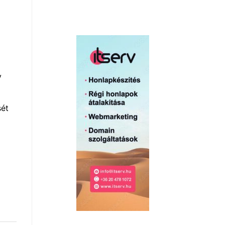
y
sét