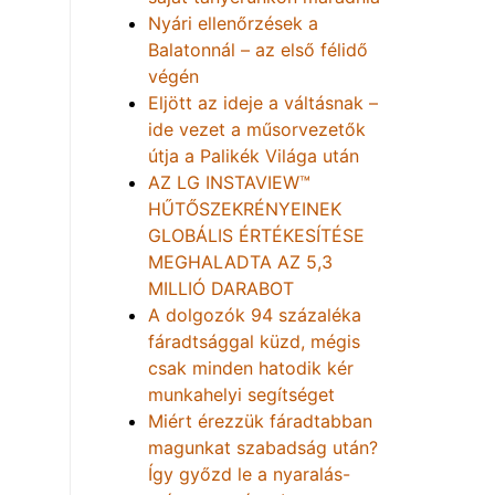
Nyári ellenőrzések a
Balatonnál – az első félidő
végén
Eljött az ideje a váltásnak –
ide vezet a műsorvezetők
útja a Palikék Világa után
AZ LG INSTAVIEW™
HŰTŐSZEKRÉNYEINEK
GLOBÁLIS ÉRTÉKESÍTÉSE
MEGHALADTA AZ 5,3
MILLIÓ DARABOT
A dolgozók 94 százaléka
fáradtsággal küzd, mégis
csak minden hatodik kér
munkahelyi segítséget
Miért érezzük fáradtabban
magunkat szabadság után?
Így győzd le a nyaralás-