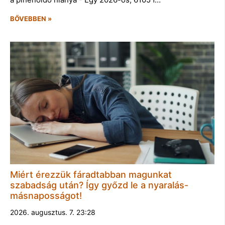
BŐVEBBEN »
Miért érezzük fáradtabban magunkat
szabadság után? Így győzd le a nyaralás-
másnaposságot!
2026. augusztus. 7. 23:28