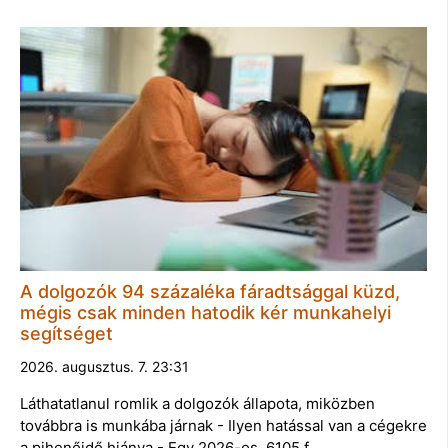
A dolgozók 94 százaléka fáradtsággal küzd,
mégis csak minden hatodik kér munkahelyi
segítséget
2026. augusztus. 7. 23:31
Láthatatlanul romlik a dolgozók állapota, miközben
továbbra is munkába járnak - Ilyen hatással van a cégekre
a pihenőidő hiánya - Egy 2026-os, 6105 f…