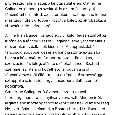
professzionális ír sztepp tánctársulat élén, Catherine
Gallagherről pedig a szakírók is azt tarják, hogy új
táncműfajt teremtett: az autentikus ír sztepp tánc lépéseit
más táncműfajok, többek között a balett az akrobatika, a
showtánc elemeivel ötvözi.
A The Irish Dance Tornado egy új különleges színfolt az
ír tánc és a táncművészet világában, amelyet frenetikus,
élőzenekaros dallamok kísérnek. A géppuskalábú
táncosok lábdobpergésének hangja szinte extázisba
hozza a közönséget, Catherine pedig dinamikus,
szenzációs és lélegzetállító szólókat táncol. Szabad
szemmel szinte alig követhető, ahogyan a profi
táncművészekből álló társulat elképesztő sebességgel
szteppel a színpadon, egy másodperc alatt tizenötöt
koppintva.
Catherine Gallagher 3 évesen kezdett táncolni,
tehetsége hamarosan nyilvánvalóvá vált. Minden idők
legfiatalabb ír sztepp táncosaként tüntették ki az Írország
Nemzeti Bajnoka címmel, a Boston Herald kritikusa pedig
nemes egyszerűséggel így fogalmazott a hölgy kapcsán: