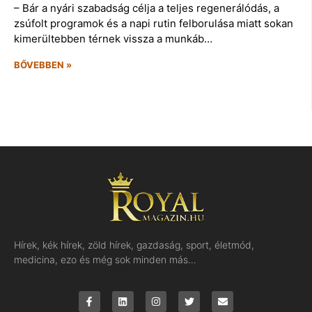
– Bár a nyári szabadság célja a teljes regenerálódás, a
zsúfolt programok és a napi rutin felborulása miatt sokan
kimerültebben térnek vissza a munkáb…
BŐVEBBEN »
Hírek, kék hírek, zöld hírek, gazdaság, sport, életmód,
medicina, ezo és még sok minden más…