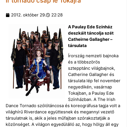
Ír tornádó csap le Tokajra
2012. október 29.
22:28
A Paulay Ede Színház
deszkáit táncolja szét
Catheirne Gallagher –
társulata
Írország nemzeti bajnoka
és a többszörös
sztepptánc világbajnok,
Catherine Gallagher és
társulata lép fel november
negyedikén, vasárnap
Tokajban, a Paulay Ede
Színházban. A The Irish
Dance Tornado szólótáncosa és koreográfusa tagja volt a
világhírű Riverdance együttesnek és megannyi vezető
társulatnak is, akik a jeles műfajban szórakoztatják a
közönséget. A világon egyedülálló az, hogy hölgy áll egy