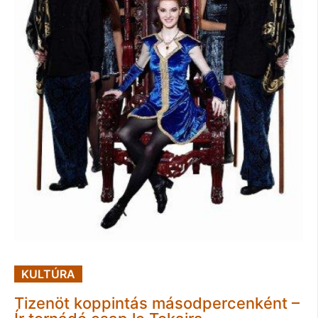
KULTÚRA
Tizenöt koppintás másodpercenként –