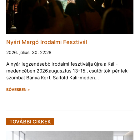
Nyári Margó Irodalmi Fesztivál
2026. július. 30. 22:28
A nyár legzenésebb irodalmi fesztiválja újra a Káli-
medencében 2026.augusztus 13-15., csütörtök-péntek-
szombat Bánya Kert, Salföld Káli-meden…
BŐVEBBEN »
TOVÁBBI CIKKEK