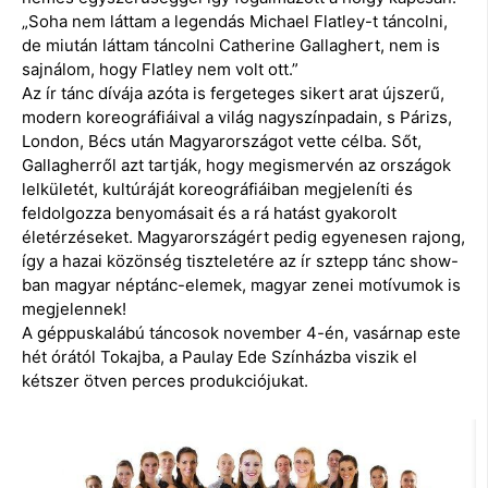
„Soha nem láttam a legendás Michael Flatley-t táncolni,
de miután láttam táncolni Catherine Gallaghert, nem is
sajnálom, hogy Flatley nem volt ott.”
Az ír tánc dívája azóta is fergeteges sikert arat újszerű,
modern koreográfiáival a világ nagyszínpadain, s Párizs,
London, Bécs után Magyarországot vette célba. Sőt,
Gallagherről azt tartják, hogy megismervén az országok
lelkületét, kultúráját koreográfiáiban megjeleníti és
feldolgozza benyomásait és a rá hatást gyakorolt
életérzéseket. Magyarországért pedig egyenesen rajong,
így a hazai közönség tiszteletére az ír sztepp tánc show-
ban magyar néptánc-elemek, magyar zenei motívumok is
megjelennek!
A géppuskalábú táncosok november 4-én, vasárnap este
hét órától Tokajba, a Paulay Ede Színházba viszik el
kétszer ötven perces produkciójukat.