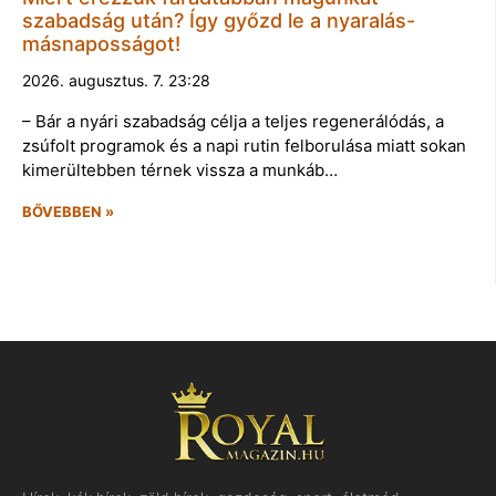
szabadság után? Így győzd le a nyaralás-
másnaposságot!
2026. augusztus. 7. 23:28
– Bár a nyári szabadság célja a teljes regenerálódás, a
zsúfolt programok és a napi rutin felborulása miatt sokan
kimerültebben térnek vissza a munkáb…
BŐVEBBEN »