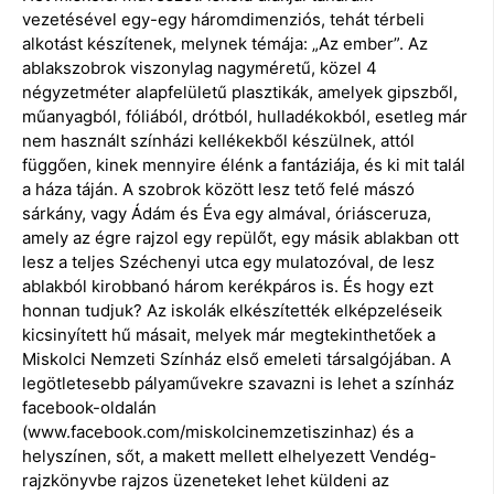
vezetésével egy-egy háromdimenziós, tehát térbeli
alkotást készítenek, melynek témája: „Az ember”. Az
ablakszobrok viszonylag nagyméretű, közel 4
négyzetméter alapfelületű plasztikák, amelyek gipszből,
műanyagból, fóliából, drótból, hulladékokból, esetleg már
nem használt színházi kellékekből készülnek, attól
függően, kinek mennyire élénk a fantáziája, és ki mit talál
a háza táján. A szobrok között lesz tető felé mászó
sárkány, vagy Ádám és Éva egy almával, óriásceruza,
amely az égre rajzol egy repülőt, egy másik ablakban ott
lesz a teljes Széchenyi utca egy mulatozóval, de lesz
ablakból kirobbanó három kerékpáros is. És hogy ezt
honnan tudjuk? Az iskolák elkészítették elképzeléseik
kicsinyített hű másait, melyek már megtekinthetőek a
Miskolci Nemzeti Színház első emeleti társalgójában. A
legötletesebb pályaművekre szavazni is lehet a színház
facebook-oldalán
(www.facebook.com/miskolcinemzetiszinhaz) és a
helyszínen, sőt, a makett mellett elhelyezett Vendég-
rajzkönyvbe rajzos üzeneteket lehet küldeni az