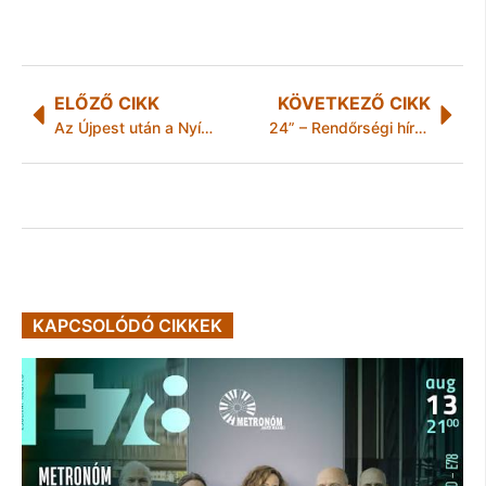
ELŐZŐ CIKK
KÖVETKEZŐ CIKK
Az Újpest után a Nyíregyháza következik!
24” – Rendőrségi hírek Borsod-Abaúj-Zemplén megyéből
KAPCSOLÓDÓ CIKKEK