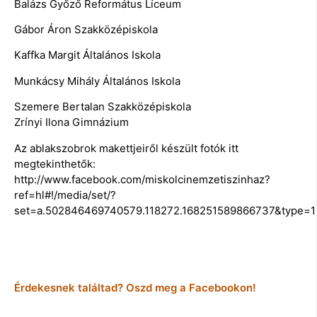
Balázs Győző Református Líceum
Gábor Áron Szakközépiskola
Kaffka Margit Általános Iskola
Munkácsy Mihály Általános Iskola
Szemere Bertalan Szakközépiskola
Zrínyi Ilona Gimnázium
Az ablakszobrok makettjeiről készült fotók itt
megtekinthetők:
http://www.facebook.com/miskolcinemzetiszinhaz?
ref=hl#!/media/set/?
set=a.502846469740579.118272.168251589866737&type=1
Érdekesnek találtad? Oszd meg a Facebookon!