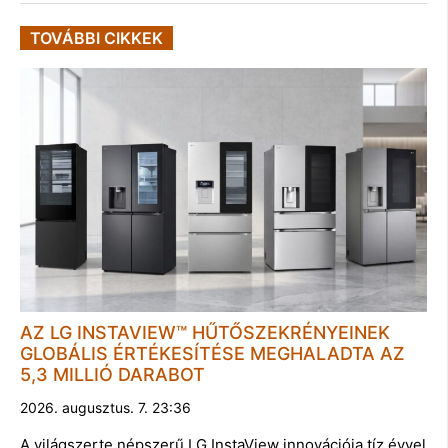
TOVÁBBI CIKKEK
AZ LG INSTAVIEW™ HŰTŐSZEKRÉNYEINEK
GLOBÁLIS ÉRTÉKESÍTÉSE MEGHALADTA AZ
5,3 MILLIÓ DARABOT
2026. augusztus. 7. 23:36
A világszerte népszerű LG InstaView innovációja tíz évvel