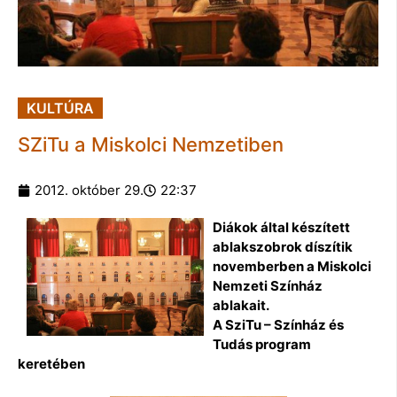
KULTÚRA
SZiTu a Miskolci Nemzetiben
2012. október 29.
22:37
Diákok által készített
ablakszobrok díszítik
novemberben a Miskolci
Nemzeti Színház
ablakait.
A SziTu – Színház és
Tudás program
keretében