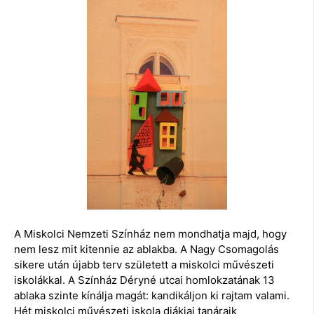
A Miskolci Nemzeti Színház nem mondhatja majd, hogy
nem lesz mit kitennie az ablakba. A Nagy Csomagolás
sikere után újabb terv született a miskolci művészeti
iskolákkal. A Színház Déryné utcai homlokzatának 13
ablaka szinte kínálja magát: kandikáljon ki rajtam valami.
Hét miskolci művészeti iskola diákjai tanáraik