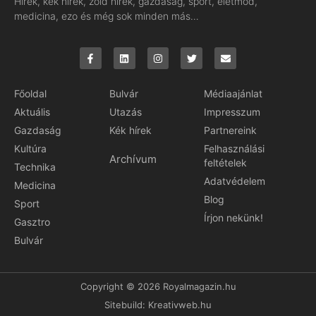
Hírek, kék hírek, zöld hírek, gazdaság, sport, életmód,
medicina, ezo és még sok minden más…
Főoldal
Bulvár
Médiaajánlat
Aktuális
Utazás
Impresszum
Gazdaság
Kék hírek
Partnereink
Kultúra
Felhasználási
Archívum
feltételek
Technika
Adatvédelem
Medicina
Blog
Sport
Írjon nekünk!
Gasztro
Bulvár
Copyright © 2026 Royalmagazin.hu
Sitebuild:
Kreativweb.hu