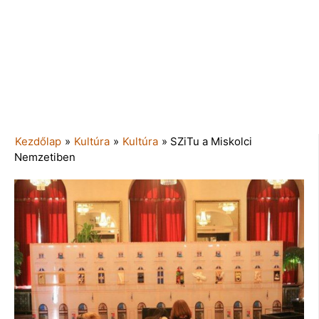
Kezdőlap
»
Kultúra
»
Kultúra
»
SZiTu a Miskolci
Nemzetiben