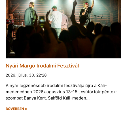
Nyári Margó Irodalmi Fesztivál
2026. július. 30. 22:28
A nyár legzenésebb irodalmi fesztiválja újra a Káli-
medencében 2026.augusztus 13-15., csütörtök-péntek-
szombat Bánya Kert, Salföld Káli-meden…
BŐVEBBEN »