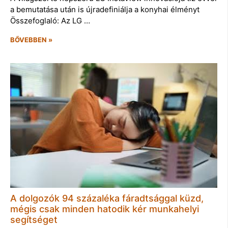
a bemutatása után is újradefiniálja a konyhai élményt
Összefoglaló: Az LG …
BŐVEBBEN »
A dolgozók 94 százaléka fáradtsággal küzd,
mégis csak minden hatodik kér munkahelyi
segítséget