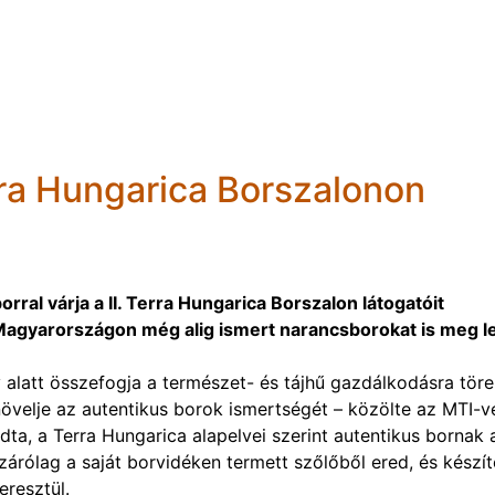
ra Hungarica Borszalonon
rral várja a II. Terra Hungarica Borszalon látogatóit
agyarországon még alig ismert narancsborokat is meg l
alatt összefogja a természet- és tájhű gazdálkodásra tör
növelje az autentikus borok ismertségét – közölte az MTI-v
ta, a Terra Hungarica alapelvei szerint autentikus bornak 
árólag a saját borvidéken termett szőlőből ered, és készí
resztül.