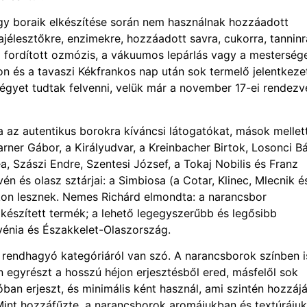
ogy boraik elkészítése során nem használnak hozzáadott
ajélesztőkre, enzimekre, hozzáadott savra, cukorra, tanninr
 a fordított ozmózis, a vákuumos lepárlás vagy a mesterség
on és a tavaszi Kékfrankos nap után sok termelő jelentkezet
gyet tudtak felvenni, velük már a november 17-ei rendezv
rja az autentikus borokra kíváncsi látogatókat, mások mellet
arner Gábor, a Királyudvar, a Kreinbacher Birtok, Losonci Bál
a, Szászi Endre, Szentesi József, a Tokaj Nobilis és Franz
én és olasz sztárjai: a Simbiosa (a Cotar, Klinec, Mlecnik é
kon lesznek. Nemes Richárd elmondta: a narancsbor
készített termék; a lehető legegyszerűbb és legősibb
vénia és Északkelet-Olaszország.
n rendhagyó kategóriáról van szó. A narancsborok színben i
ín egyrészt a hosszú héjon erjesztésből ered, másfelől sok
an erjeszt, és minimális ként használ, ami szintén hozzájá
Mint hozzáfűzte, a narancsborok aromájukban és textúráju