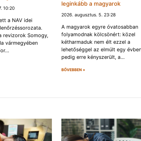
leginkább a magyarok
7. 10:20
2026. augusztus. 5. 23:28
ett a NAV idei
A magyarok egyre óvatosabban
llenőrzéssorozata.
folyamodnak kölcsönért: közel
a a revizorok Somogy,
kétharmaduk nem élt ezzel a
la vármegyében
lehetőséggel az elmúlt egy évben
for…
pedig erre kényszerült, a…
BŐVEBBEN »