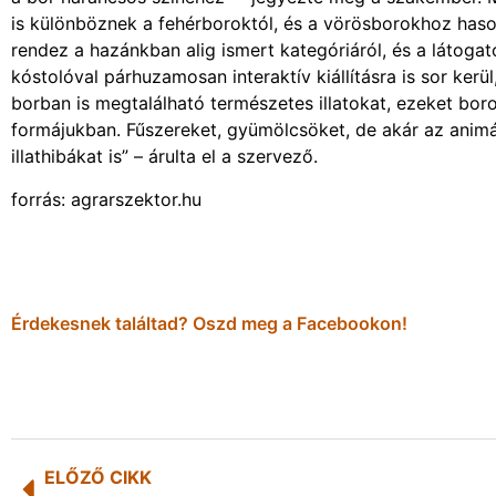
is különböznek a fehérboroktól, és a vörösborokhoz haso
rendez a hazánkban alig ismert kategóriáról, és a látogat
kóstolóval párhuzamosan interaktív kiállításra is sor kerül
borban is megtalálható természetes illatokat, ezeket bor
formájukban. Fűszereket, gyümölcsöket, de akár az animá
illathibákat is” – árulta el a szervező.
forrás: agrarszektor.hu
Érdekesnek találtad? Oszd meg a Facebookon!
ELŐZŐ CIKK