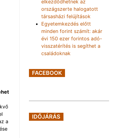
elkezdődhetnek az
országszerte halogatott
társasházi felújítások
Egyetemkezdés előtt
minden forint számít: akár
évi 150 ezer forintos adó-
visszatérítés is segíthet a
családoknak
FACEBOOK
ehet
ekvő
el
IDŐJÁRÁS
az a
tése