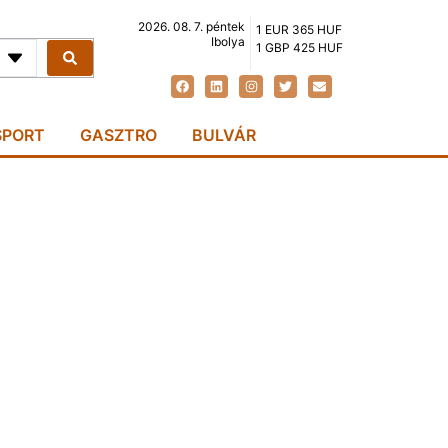
2026. 08. 7. péntek
1 EUR 365 HUF
Ibolya
1 GBP 425 HUF
SPORT
GASZTRO
BULVÁR