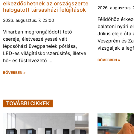
elkezdődhetnek az országszerte
2026. augusztus. 
halogatott társasházi felújítások
Félidőhöz érkez
2026. augusztus. 7. 23:00
balatoni nyári e
Viharban megrongálódott tető
Július eleje ót
cseréje, életveszélyessé vált
Veszprém és Za
lépcsőházi üvegpanelek pótlása,
vizsgálják a leg
LED-es világításkorszerűsítés, illetve
hő- és füstelvezető …
BŐVEBBEN »
BŐVEBBEN »
TOVÁBBI CIKKEK