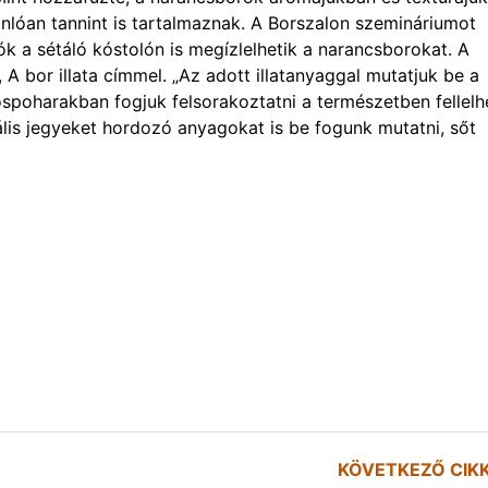
nlóan tannint is tartalmaznak. A Borszalon szemináriumot
ók a sétáló kóstolón is megízlelhetik a narancsborokat. A
, A bor illata címmel. „Az adott illatanyaggal mutatjuk be a
ospoharakban fogjuk felsorakoztatni a természetben fellelh
lis jegyeket hordozó anyagokat is be fogunk mutatni, sőt
KÖVETKEZŐ CIK