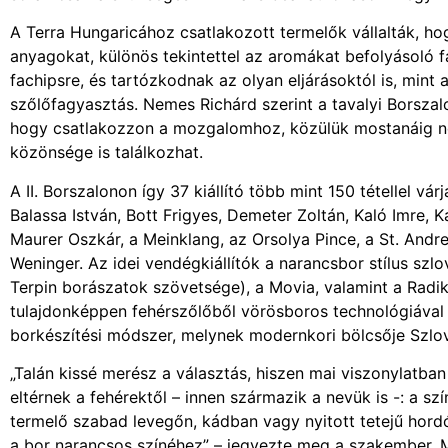
A Terra Hungaricához csatlakozott termelők vállalták, h
anyagokat, különös tekintettel az aromákat befolyásoló f
fachipsre, és tartózkodnak az olyan eljárásoktól is, mint
szőlőfagyasztás. Nemes Richárd szerint a tavalyi Borszal
hogy csatlakozzon a mozgalomhoz, közülük mostanáig né
közönsége is találkozhat.
A II. Borszalonon így 37 kiállító több mint 150 tétellel vá
Balassa István, Bott Frigyes, Demeter Zoltán, Kaló Imre, K
Maurer Oszkár, a Meinklang, az Orsolya Pince, a St. Andre
Weninger. Az idei vendégkiállítók a narancsbor stílus szlov
Terpin borászatok szövetsége), a Movia, valamint a Radi
tulajdonképpen fehérszőlőből vörösboros technológiával 
borkészítési módszer, melynek modernkori bölcsője Szlo
„Talán kissé merész a választás, hiszen mai viszonylatba
eltérnek a fehérektől – innen származik a nevük is -: a sz
termelő szabad levegőn, kádban vagy nyitott tetejű hordób
a bor narancsos színéhez” – jegyezte meg a szakember. 