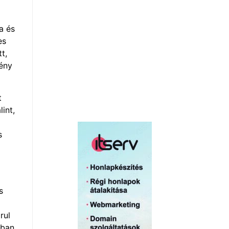
a és
es
t,
ény
t
int,
s
s
rul
kban