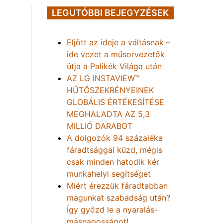
LEGUTÓBBI BEJEGYZÉSEK
Eljött az ideje a váltásnak –
ide vezet a műsorvezetők
útja a Palikék Világa után
AZ LG INSTAVIEW™
HŰTŐSZEKRÉNYEINEK
GLOBÁLIS ÉRTÉKESÍTÉSE
MEGHALADTA AZ 5,3
MILLIÓ DARABOT
A dolgozók 94 százaléka
fáradtsággal küzd, mégis
csak minden hatodik kér
munkahelyi segítséget
Miért érezzük fáradtabban
magunkat szabadság után?
Így győzd le a nyaralás-
másnaposságot!