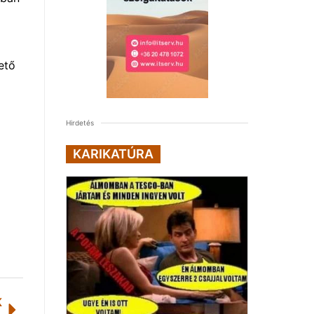
ető
Hirdetés
KARIKATÚRA
K