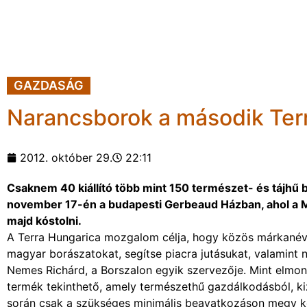
GAZDASÁG
Narancsborok a második Ter
2012. október 29.
22:11
Csaknem 40 kiállító több mint 150 természet- és tájhű bo
november 17-én a budapesti Gerbeaud Házban, ahol a M
majd kóstolni.
A Terra Hungarica mozgalom célja, hogy közös márkanév 
magyar borászatokat, segítse piacra jutásukat, valamint 
Nemes Richárd, a Borszalon egyik szervezője. Mint elmond
termék tekinthető, amely természethű gazdálkodásból, kiz
során csak a szükséges minimális beavatkozáson megy ke