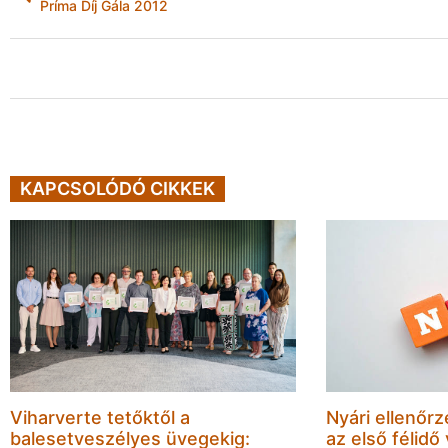
Príma Díj Gála 2012
KAPCSOLÓDÓ CIKKEK
Viharverte tetőktől a
Nyári ellenőrz
balesetveszélyes üvegekig:
az első félidő