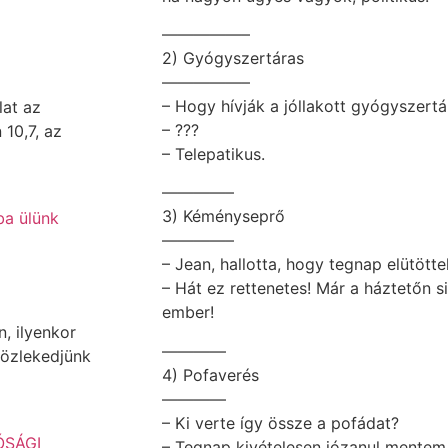
—————–
2) Gyógyszertáras
—————–
– Hogy hívják a jóllakott gyógyszertá
lat az
– ???
10,7, az
– Telepatikus.
————–
3) Kéményseprő
————–
– Jean, hallotta, hogy tegnap elütöt
– Hát ez rettenetes! Már a háztetőn 
ember!
, ilyenkor
————
közlekedjünk
4) Pofaverés
————
– Ki verte így össze a pofádat?
– Tegnap kivételesen józanul mentem h