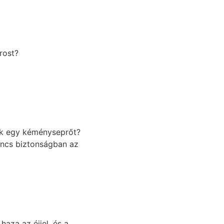
rost?
tek egy kéményseprőt?
sincs biztonságban az
aza az éjjel, és a