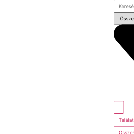
Találat
Összes