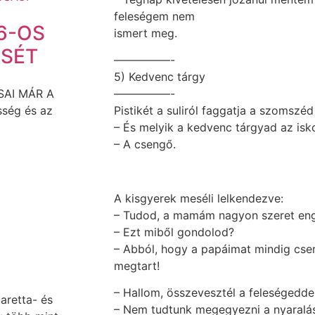
feleségem nem
6-OS
ismert meg.
ÉSÉT
—————-
5) Kedvenc tárgy
SAI MÁR A
—————-
ség és az
Pistikét a suliról faggatja a szomszéd
– És melyik a kedvenc tárgyad az isk
– A csengő.
A kisgyerek meséli lelkendezve:
– Tudod, a mamám nagyon szeret en
– Ezt miből gondolod?
– Abból, hogy a papáimat mindig cser
megtart!
– Hallom, összevesztél a feleségeddel
aretta- és
– Nem tudtunk megegyezni a nyaralás