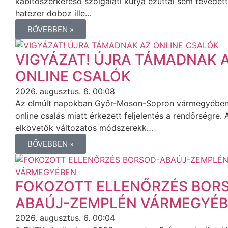
kábítószerkereső szolgálati kutya ezúttal sem tévedett
hatezer doboz ille…
BŐVEBBEN »
VIGYÁZAT! ÚJRA TÁMADNAK 
ONLINE CSALÓK
2026. augusztus. 6. 00:08
Az elmúlt napokban Győr-Moson-Sopron vármegyében
online csalás miatt érkezett feljelentés a rendőrségre. 
elkövetők változatos módszerekk…
BŐVEBBEN »
FOKOZOTT ELLENŐRZÉS BOR
ABAÚJ-ZEMPLÉN VÁRMEGYÉ
2026. augusztus. 6. 00:04