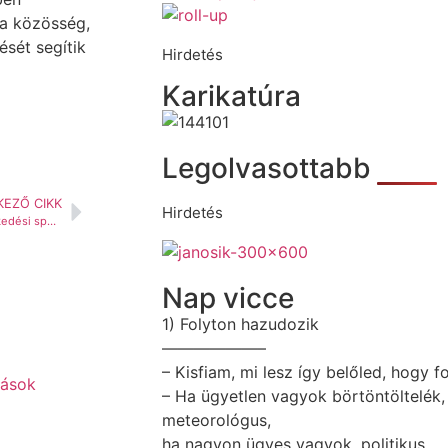
 a közösség,
ését segítik
Hirdetés
Karikatúra
Legolvasottabb
EZŐ CIKK
Hirdetés
Eperjes, Kassa, Miskolc közlekedési sporttalálkozója
Nap vicce
1) Folyton hazudozik
——————–
– Kisfiam, mi lesz így belőled, hogy 
– Ha ügyetlen vagyok börtöntöltelék
meteorológus,
ha nagyon ügyes vagyok, politikus.