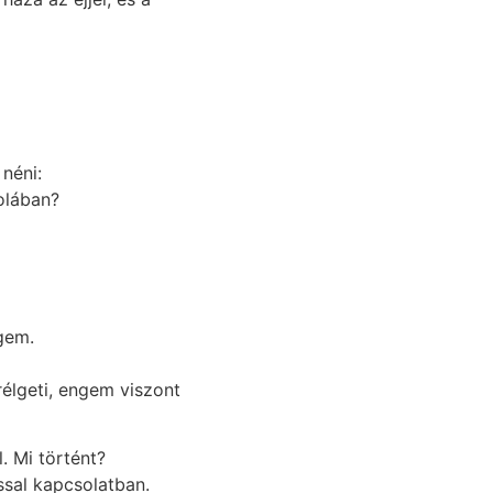
 néni:
olában?
gem.
élgeti, engem viszont
. Mi történt?
sal kapcsolatban.