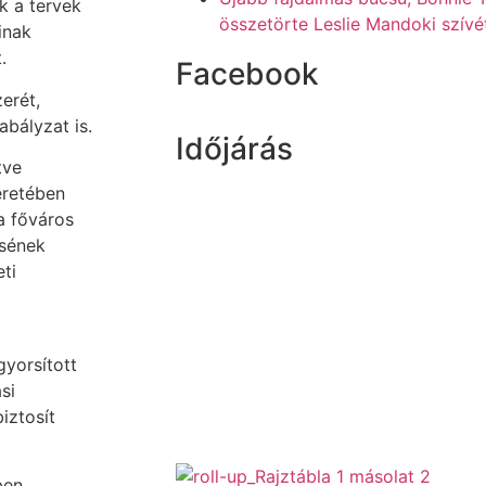
k a tervek
összetörte Leslie Mandoki szívé
inak
.
Facebook
erét,
abályzat is.
Időjárás
tve
eretében
a főváros
ésének
eti
gyorsított
si
iztosít
ben