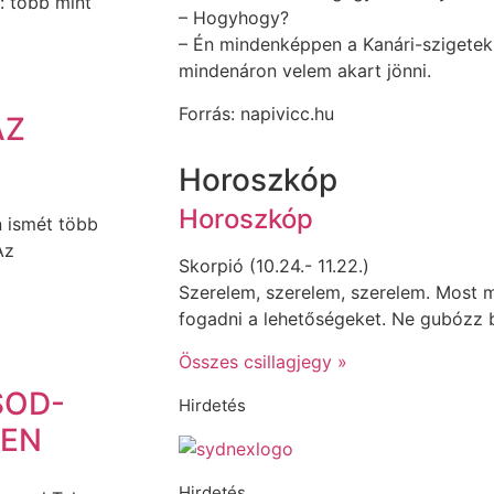
: több mint
– Hogyhogy?
– Én mindenképpen a Kanári-szigete
mindenáron velem akart jönni.
Forrás: napivicc.hu
AZ
Horoszkóp
Horoszkóp
 ismét több
Az
Skorpió (10.24.- 11.22.)
Szerelem, szerelem, szerelem. Most m
fogadni a lehetőségeket. Ne gubózz 
Összes csillagjegy »
SOD-
Hirdetés
BEN
Hirdetés