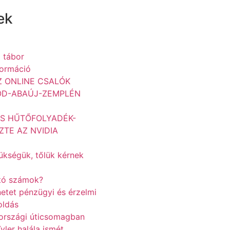
ek
i tábor
formáció
Z ONLINE CSALÓK
OD-ABAÚJ-ZEMPLÉN
OS HŰTŐFOLYADÉK-
TE AZ NVIDIA
zükségük, tőlük kérnek
ató számok?
netet pénzügyi és érzelmi
oldás
tországi úticsomagban
yler halála ismét