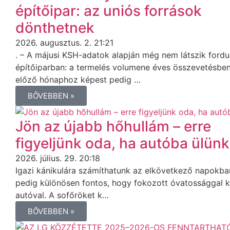
építőipar: az uniós források
dönthetnek
2026. augusztus. 2. 21:21
. – A májusi KSH-adatok alapján még nem látszik fordu
építőiparban: a termelés volumene éves összevetésben 
előző hónaphoz képest pedig …
BŐVEBBEN »
Jön az újabb hőhullám – erre
figyeljünk oda, ha autóba ülünk
2026. július. 29. 20:18
Igazi kánikulára számíthatunk az elkövetkező napokban
pedig különösen fontos, hogy fokozott óvatossággal 
autóval. A sofőröket k…
BŐVEBBEN »