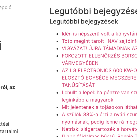
cepció
Legutóbbi bejegyzés
Legutóbbi bejegyzések
Idén is népszerű volt a könyvtár
Toto megint tarolt -NAV sajtóin
i
VIGYÁZAT! ÚJRA TÁMADNAK A
FOKOZOTT ELLENŐRZÉS BORS
VÁRMEGYÉBEN
AZ LG ELECTRONICS 600 KW-
ELOSZTÓ EGYSÉGE MEGSZEREZ
TANÚSÍTÁSÁT
ról, az
Lehullt a lepel: ha pénzre van s
leginkább a magyarok
Mit jelentenek a tojásokon láth
A szülők 88%-a érzi a nyári szü
nyomásnak, pedig lenne rá meg
tési
Netrisk: slágertartozék a horvá
 tartalmi
Újabb fájdalmas búcsú, Bonnie T