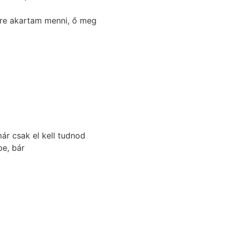
kre akartam menni, ő meg
ár csak el kell tudnod
be, bár