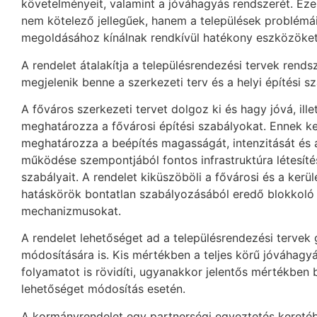
követelményeit, valamint a jóváhagyás rendszerét. Eze
nem kötelező jellegűek, hanem a települések problémá
megoldásához kínálnak rendkívül hatékony eszközöket
A rendelet átalakítja a településrendezési tervek rendsz
megjelenik benne a szerkezeti terv és a helyi építési sz
A főváros szerkezeti tervet dolgoz ki és hagy jóvá, ille
meghatározza a fővárosi építési szabályokat. Ennek k
meghatározza a beépítés magasságát, intenzitását és 
működése szempontjából fontos infrastruktúra létesít
szabályait. A rendelet kiküszöböli a fővárosi és a kerül
hatáskörök bontatlan szabályozásából eredő blokkoló
mechanizmusokat.
A rendelet lehetőséget ad a településrendezési tervek 
módosítására is. Kis mértékben a teljes körű jóváhagyá
folyamatot is rövidíti, ugyanakkor jelentős mértékben b
lehetőséget módosítás esetén.
A kormányrendelet egy partnerségi egyeztetés kereté