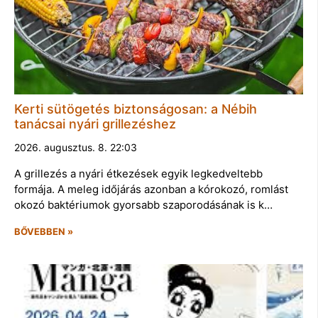
Kerti sütögetés biztonságosan: a Nébih
tanácsai nyári grillezéshez
2026. augusztus. 8. 22:03
A grillezés a nyári étkezések egyik legkedveltebb
formája. A meleg időjárás azonban a kórokozó, romlást
okozó baktériumok gyorsabb szaporodásának is k…
BŐVEBBEN »