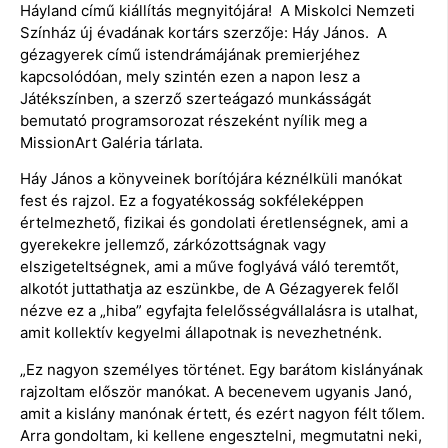
Háyland című kiállítás megnyitójára! A Miskolci Nemzeti
Színház új évadának kortárs szerzője: Háy János. A
gézagyerek című istendrámájának premierjéhez
kapcsolódóan, mely szintén ezen a napon lesz a
Játékszínben, a szerző szerteágazó munkásságát
bemutató programsorozat részeként nyílik meg a
MissionArt Galéria tárlata.
Háy János a könyveinek borítójára kéznélküli manókat
fest és rajzol. Ez a fogyatékosság sokféleképpen
értelmezhető, fizikai és gondolati éretlenségnek, ami a
gyerekekre jellemző, zárkózottságnak vagy
elszigeteltségnek, ami a műve foglyává váló teremtőt,
alkotót juttathatja az eszünkbe, de A Gézagyerek felől
nézve ez a „hiba” egyfajta felelősségvállalásra is utalhat,
amit kollektív kegyelmi állapotnak is nevezhetnénk.
„Ez nagyon személyes történet. Egy barátom kislányának
rajzoltam először manókat. A becenevem ugyanis Janó,
amit a kislány manónak értett, és ezért nagyon félt tőlem.
Arra gondoltam, ki kellene engesztelni, megmutatni neki,