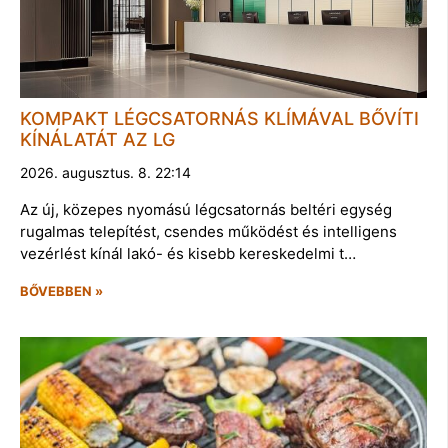
KOMPAKT LÉGCSATORNÁS KLÍMÁVAL BŐVÍTI
KÍNÁLATÁT AZ LG
2026. augusztus. 8. 22:14
Az új, közepes nyomású légcsatornás beltéri egység
rugalmas telepítést, csendes működést és intelligens
vezérlést kínál lakó- és kisebb kereskedelmi t…
BŐVEBBEN »