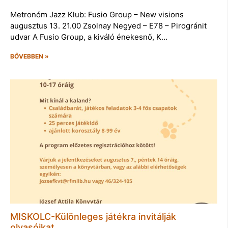
Metronóm Jazz Klub: Fusio Group – New visions
augusztus 13. 21.00 Zsolnay Negyed – E78 – Pirogránit
udvar A Fusio Group, a kiváló énekesnő, K…
BŐVEBBEN »
MISKOLC-Különleges játékra invitálják
olvasóikat