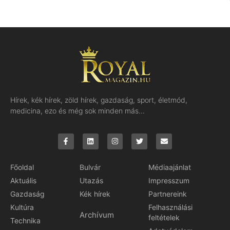
Hírek, kék hírek, zöld hírek, gazdaság, sport, életmód,
medicina, ezo és még sok minden más…
Főoldal
Bulvár
Médiaajánlat
Aktuális
Utazás
Impresszum
Gazdaság
Kék hírek
Partnereink
Kultúra
Felhasználási
Archívum
feltételek
Technika