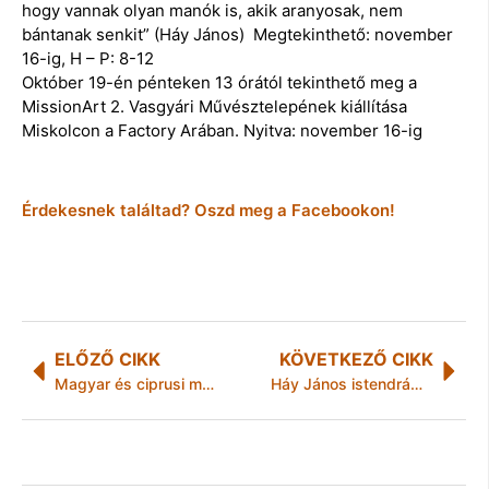
hogy vannak olyan manók is, akik aranyosak, nem
bántanak senkit” (Háy János) Megtekinthető: november
16-ig, H – P: 8-12
Október 19-én pénteken 13 órától tekinthető meg a
MissionArt 2. Vasgyári Művésztelepének kiállítása
Miskolcon a Factory Arában. Nyitva: november 16-ig
Érdekesnek találtad? Oszd meg a Facebookon!
ELŐZŐ CIKK
KÖVETKEZŐ CIKK
Magyar és ciprusi manók egy napon Miskolcon
Háy János istendrámája mától a miskolci színházban