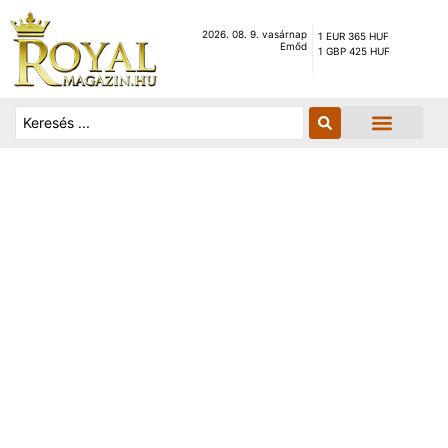
2026. 08. 9. vasárnap
1 EUR 365 HUF
Emőd
1 GBP 425 HUF