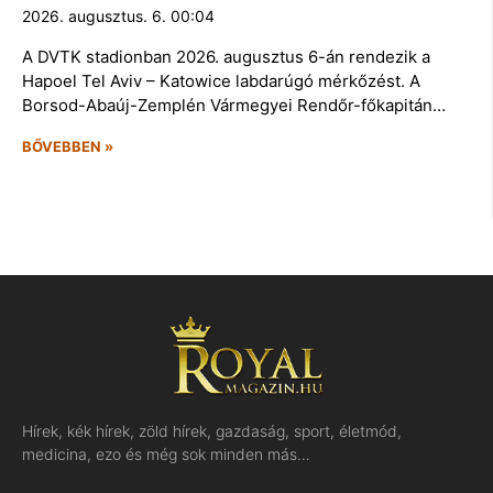
2026. augusztus. 6. 00:04
A DVTK stadionban 2026. augusztus 6-án rendezik a
Hapoel Tel Aviv – Katowice labdarúgó mérkőzést. A
Borsod-Abaúj-Zemplén Vármegyei Rendőr-főkapitán…
BŐVEBBEN »
Hírek, kék hírek, zöld hírek, gazdaság, sport, életmód,
medicina, ezo és még sok minden más…