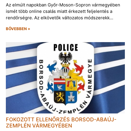
Az elmúlt napokban Győr-Moson-Sopron vármegyében
ismét több online csalás miatt érkezett feljelentés a
rendőrségre. Az elkövetők változatos módszerekk…
BŐVEBBEN »
FOKOZOTT ELLENŐRZÉS BORSOD-ABAÚJ-
ZEMPLÉN VÁRMEGYÉBEN