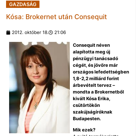
GAZDASÁG
Kósa: Brokernet után Consequit
2012. október 18.
21:06
Consequit néven
alapította meg új
pénzügyi tanácsadó
cégét, és jövőre már
országos lefedettségben
1,8-2,2 milliárd forint
árbevételt tervez –
mondta a Brokernetből
kivált Kósa Erika,
csütörtökön
szakújságíróknak
Budapesten.
Mik ezek?