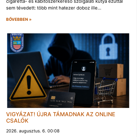
cigaretta- és kábítószerkereső szolgálati kutya ezúttal
sem tévedett: több mint hatezer doboz ille…
BŐVEBBEN »
VIGYÁZAT! ÚJRA TÁMADNAK AZ ONLINE
CSALÓK
2026. augusztus. 6. 00:08