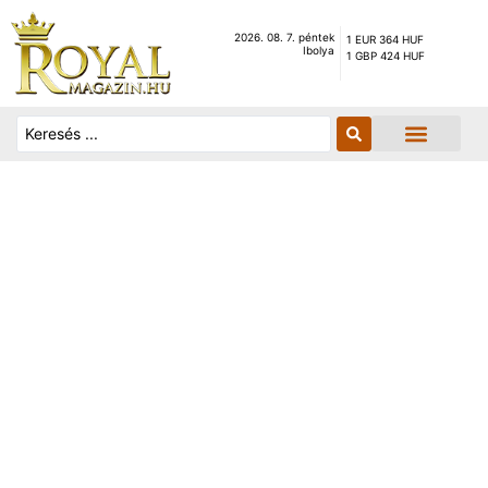
2026. 08. 7. péntek
1 EUR 364 HUF
Ibolya
1 GBP 424 HUF