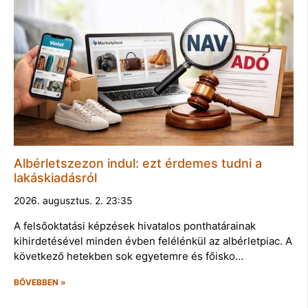
Albérletszezon indul: ezt érdemes tudni a
lakáskiadásról
2026. augusztus. 2. 23:35
A felsőoktatási képzések hivatalos ponthatárainak
kihirdetésével minden évben felélénkül az albérletpiac. A
következő hetekben sok egyetemre és főisko…
BŐVEBBEN »