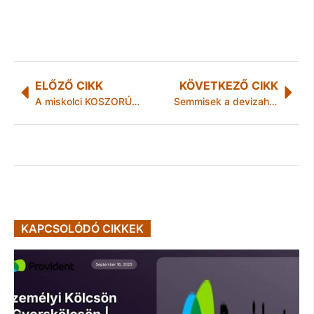
ELŐZŐ CIKK
KÖVETKEZŐ CIKK
A miskolci KOSZORÚZÁSOK ÉS MEGEMLÉKEZÉSEK programja
Semmisek a devizahitel szerződések az Európai Bíróság szerint
KAPCSOLÓDÓ CIKKEK