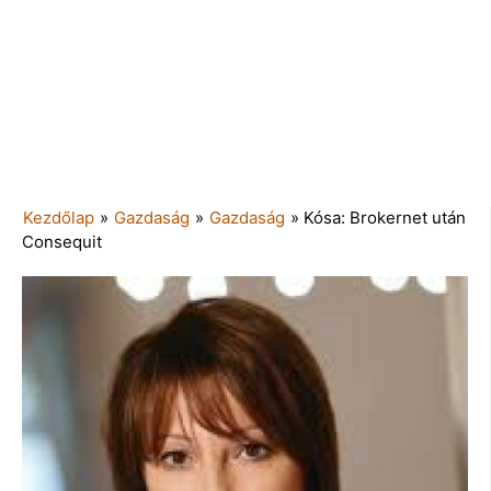
Kezdőlap
»
Gazdaság
»
Gazdaság
»
Kósa: Brokernet után
Consequit