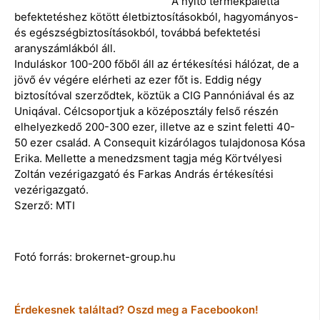
A nyitó termékpaletta
befektetéshez kötött életbiztosításokból, hagyományos-
és egészségbiztosításokból, továbbá befektetési
aranyszámlákból áll.
Induláskor 100-200 főből áll az értékesítési hálózat, de a
jövő év végére elérheti az ezer főt is. Eddig négy
biztosítóval szerződtek, köztük a CIG Pannóniával és az
Uniqával. Célcsoportjuk a középosztály felső részén
elhelyezkedő 200-300 ezer, illetve az e szint feletti 40-
50 ezer család. A Consequit kizárólagos tulajdonosa Kósa
Erika. Mellette a menedzsment tagja még Körtvélyesi
Zoltán vezérigazgató és Farkas András értékesítési
vezérigazgató.
Szerző: MTI
Fotó forrás: brokernet-group.hu
Érdekesnek találtad? Oszd meg a Facebookon!