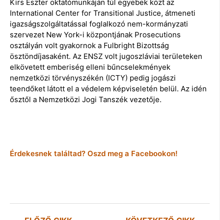
Kirs Eszter oktatómunkáján túl egyebek közt az
International Center for Transitional Justice, átmeneti
igazságszolgáltatással foglalkozó nem-kormányzati
szervezet New York-i központjának Prosecutions
osztályán volt gyakornok a Fulbright Bizottság
ösztöndíjasaként. Az ENSZ volt jugoszláviai területeken
elkövetett emberiség elleni bűncselekmények
nemzetközi törvényszékén (ICTY) pedig jogászi
teendőket látott el a védelem képviseletén belül. Az idén
ősztől a Nemzetközi Jogi Tanszék vezetője.
Érdekesnek találtad? Oszd meg a Facebookon!