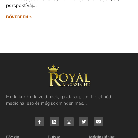
perspektíváj…
BŐVEBBEN »
Hírek, kék hírek, zöld hírek, gazdaság, sport, életmód,
medicina, ezo és még sok minden más…
Főoldal
Bulvár
Médiaajánlat