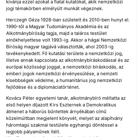
kívánja ezzel azokat a fiatal kutatókat, akik nemzetközi
jogi témakörben elmélyült munkát végeznek.
Herczegh Géza 1928-ban született és 2010-ben hunyt el.
1990-től a Magyar Tudományos Akadémia és az
Alkotmánybíróság tagja, majd a taláros testület
elnökhelyettese volt 1993-ig. Akkor a hágai Nemzetközi
Bíróság magyar tagjává választották, ahol 2003-ig
tevékenykedett. Fő kutatási területe a nemzetközi jog,
illetve annak kapcsolata az alkotmánybíráskodással és az
európai közösségi joggal, a nemzetközi bíráskodás, az
emberi jogok nemzetközi érvényesülése, a nemzeti
kisebbségek védelme, a humanitárius jog nemzetközi
fejlődése és a diplomáciatörténet.
Kovács Péter egyetemi tanár, alkotmánybíró méltatta az
első helyen díjazott Kirs Eszternek a Demokratikus
átmenet a háborús bűntettek árnyékában című
közelmúltban megjelent könyvét, melyet az alapítvány
háromtagú szakmai testülete egyhangú döntéssel a
legjobb pályaműnek ítélt.