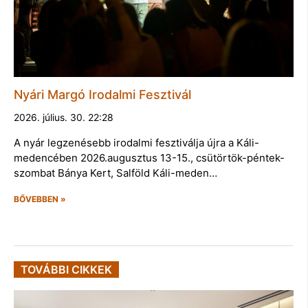
Nyári Margó Irodalmi Fesztivál
2026. július. 30. 22:28
A nyár legzenésebb irodalmi fesztiválja újra a Káli-
medencében 2026.augusztus 13-15., csütörtök-péntek-
szombat Bánya Kert, Salföld Káli-meden…
BŐVEBBEN »
TOVÁBBI CIKKEK