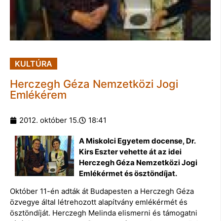
KULTÚRA
Herczegh Géza Nemzetközi Jogi
Emlékérem
2012. október 15.
18:41
A Miskolci Egyetem docense, Dr.
Kirs Eszter vehette át az idei
Herczegh Géza Nemzetközi Jogi
Emlékérmet és ösztöndíjat.
Október 11-én adták át Budapesten a Herczegh Géza
özvegye által létrehozott alapítvány emlékérmét és
ösztöndíját. Herczegh Melinda elismerni és támogatni