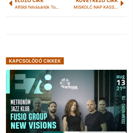
ELŐZŐ CIKK
KÖVETKEZŐ CIKK
Alföldi felvásárlók Tokaj-Hegyalján: rabolják a szőlőt?
MISKOLC NAP KASSÁN
KAPCSOLÓDÓ CIKKEK