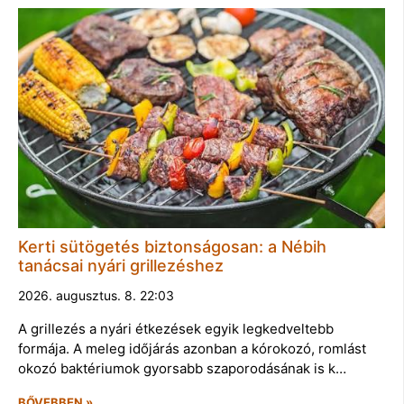
Kerti sütögetés biztonságosan: a Nébih
tanácsai nyári grillezéshez
2026. augusztus. 8. 22:03
A grillezés a nyári étkezések egyik legkedveltebb
formája. A meleg időjárás azonban a kórokozó, romlást
okozó baktériumok gyorsabb szaporodásának is k…
BŐVEBBEN »