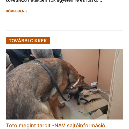
következő hetekben sok egyetemre és főisko…
BŐVEBBEN »
TOVÁBBI CIKKEK
Toto megint tarolt -NAV sajtóinformáció