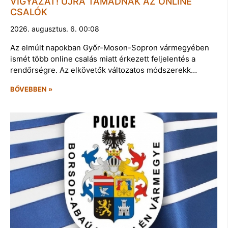
VIGYÁZAT! ÚJRA TÁMADNAK AZ ONLINE
CSALÓK
2026. augusztus. 6. 00:08
Az elmúlt napokban Győr-Moson-Sopron vármegyében
ismét több online csalás miatt érkezett feljelentés a
rendőrségre. Az elkövetők változatos módszerekk…
BŐVEBBEN »