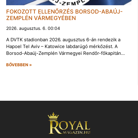
FOKOZOTT ELLENŐRZÉS BORSOD-ABAÚJ-
ZEMPLÉN VÁRMEGYÉBEN
2026. augusztus. 6. 00:04
A DVTK stadionban 2026. augusztus 6-án rendezik a
Hapoel Tel Aviv – Katowice labdarúgó mérkőzést. A
Borsod-Abaúj-Zemplén Vármegyei Rendőr-főkapitán…
BŐVEBBEN »