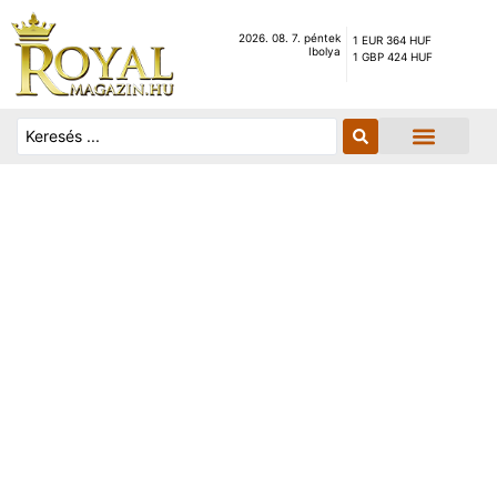
2026. 08. 7. péntek
1 EUR 364 HUF
Ibolya
1 GBP 424 HUF