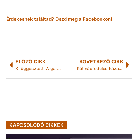
Érdekesnek találtad? Oszd meg a Facebookon!
ELŐZŐ CIKK
KÖVETKEZŐ CIKK
Kifüggesztett: A garázda személyeknek számolniuk kell a következményekkel!
Két nádfedeles házat is felgyújtottak Mezőkövesden
KAPCSOLÓDÓ CIKKEK