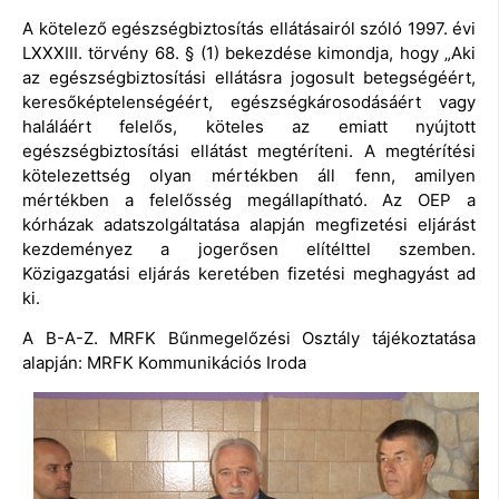
A kötelező egészségbiztosítás ellátásairól szóló 1997. évi
LXXXIII. törvény 68. § (1) bekezdése kimondja, hogy „Aki
az egészségbiztosítási ellátásra jogosult betegségéért,
keresőképtelenségéért, egészségkárosodásáért vagy
haláláért felelős, köteles az emiatt nyújtott
egészségbiztosítási ellátást megtéríteni. A megtérítési
kötelezettség olyan mértékben áll fenn, amilyen
mértékben a felelősség megállapítható. Az OEP a
kórházak adatszolgáltatása alapján megfizetési eljárást
kezdeményez a jogerősen elítélttel szemben.
Közigazgatási eljárás keretében fizetési meghagyást ad
ki.
A B-A-Z. MRFK Bűnmegelőzési Osztály tájékoztatása
alapján: MRFK Kommunikációs Iroda