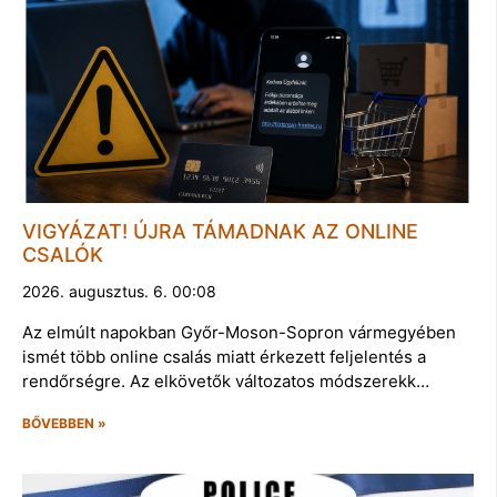
VIGYÁZAT! ÚJRA TÁMADNAK AZ ONLINE
CSALÓK
2026. augusztus. 6. 00:08
Az elmúlt napokban Győr-Moson-Sopron vármegyében
ismét több online csalás miatt érkezett feljelentés a
rendőrségre. Az elkövetők változatos módszerekk…
BŐVEBBEN »