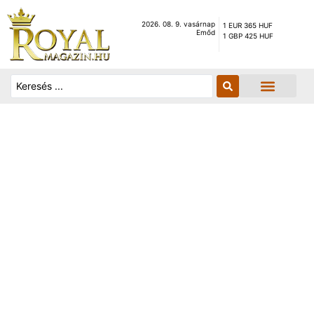
2026. 08. 9. vasárnap
1 EUR 365 HUF
Emőd
1 GBP 425 HUF