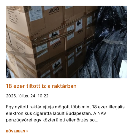
18 ezer tiltott íz a raktárban
2026. július. 24. 10:22
Egy nyitott raktár ajtaja mögött több mint 18 ezer illegális
elektronikus cigaretta lapult Budapesten. A NAV
pénzügyőrei egy közterületi ellenőrzés so…
BŐVEBBEN »