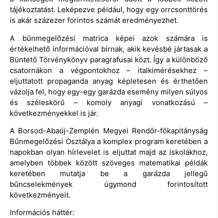
tájékoztatást. Leképezve például, hogy egy orrcsonttörés
is akár százezer forintos számát eredményezhet.
A bűnmegelőzési matrica képei azok számára is
értékelhető információval bírnak, akik kevésbé jártasak a
Büntető Törvénykönyv paragrafusai közt. Így a különböző
csatornákon a végpontokhoz – italkimérésekhez –
eljuttatott propaganda anyag képletesen és érthetően
vázolja fel, hogy egy-egy garázda esemény milyen súlyos
és széleskörű – komoly anyagi vonatkozású –
következményekkel is jár.
A Borsod-Abaúj-Zemplén Megyei Rendőr-főkapitányság
Bűnmegelőzési Osztálya a komplex program keretében a
napokban olyan hírlevelet is eljuttat majd az iskolákhoz,
amelyben többek között szöveges matematikai példák
keretében mutatja be a garázda jellegű
bűncselekmények úgymond forintosított
következményeit.
Információs háttér: