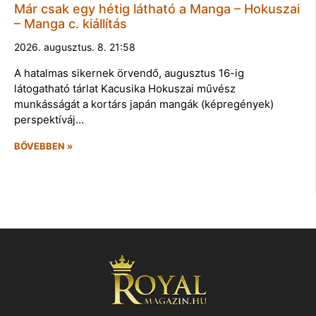
Már csak egy hétig látható a Manga – Hokuszai
– Manga c. kiállítás
2026. augusztus. 8. 21:58
A hatalmas sikernek örvendő, augusztus 16-ig
látogatható tárlat Kacusika Hokuszai művész
munkásságát a kortárs japán mangák (képregények)
perspektíváj…
BŐVEBBEN »