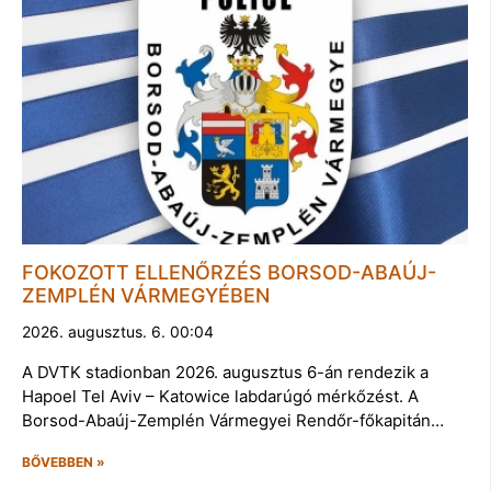
FOKOZOTT ELLENŐRZÉS BORSOD-ABAÚJ-
ZEMPLÉN VÁRMEGYÉBEN
2026. augusztus. 6. 00:04
A DVTK stadionban 2026. augusztus 6-án rendezik a
Hapoel Tel Aviv – Katowice labdarúgó mérkőzést. A
Borsod-Abaúj-Zemplén Vármegyei Rendőr-főkapitán…
BŐVEBBEN »