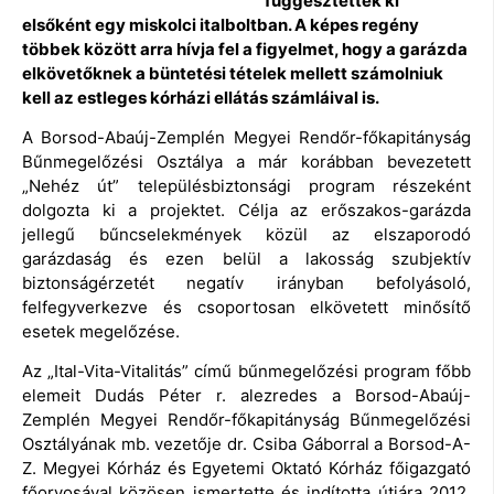
függesztettek ki
elsőként egy miskolci italboltban. A képes regény
többek között arra hívja fel a figyelmet, hogy a garázda
elkövetőknek a büntetési tételek mellett számolniuk
kell az estleges kórházi ellátás számláival is.
A Borsod-Abaúj-Zemplén Megyei Rendőr-főkapitányság
Bűnmegelőzési Osztálya a már korábban bevezetett
„Nehéz út” településbiztonsági program részeként
dolgozta ki a projektet. Célja az erőszakos-garázda
jellegű bűncselekmények közül az elszaporodó
garázdaság és ezen belül a lakosság szubjektív
biztonságérzetét negatív irányban befolyásoló,
felfegyverkezve és csoportosan elkövetett minősítő
esetek megelőzése.
Az „Ital-Vita-Vitalitás” című bűnmegelőzési program főbb
elemeit Dudás Péter r. alezredes a Borsod-Abaúj-
Zemplén Megyei Rendőr-főkapitányság Bűnmegelőzési
Osztályának mb. vezetője dr. Csiba Gáborral a Borsod-A-
Z. Megyei Kórház és Egyetemi Oktató Kórház főigazgató
főorvosával közösen ismertette és indította útjára 2012.