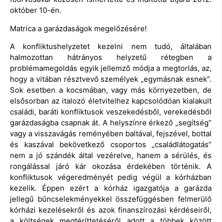
október 10-én.
Matrica a garázdaságok megelőzésére!
A konfliktushelyzetet kezelni nem tudó, általában
halmozottan hátrányos helyzetű rétegben a
problémamegoldás egyik jellemző módja a megtorlás, az,
hogy a vitában résztvevő személyek „egymásnak esnek”.
Sok esetben a kocsmában, vagy más környezetben, de
elsősorban az italozó életvitelhez kapcsolódóan kialakult
családi, baráti konfliktusok veszekedésből, verekedésből
garázdaságba csapnak át. A helyszínre érkező „segítség”
vagy a visszavágás reményében baltával, fejszével, bottal
és kaszával bekövetkező csoportos „családlátogatás”
nem a jó szándék által vezérelve, hanem a sérülés, és
rongálással járó kár okozása érdekében történik. A
konfliktusok végeredményét pedig végül a kórházban
kezelik. Éppen ezért a kórház igazgatója a garázda
jellegű bűncselekményekkel összefüggésben felmerülő
kórházi kezelésekről és azok finanszírozási kérdéseiről,
a költségek megtéríttetéséről adott a többek között