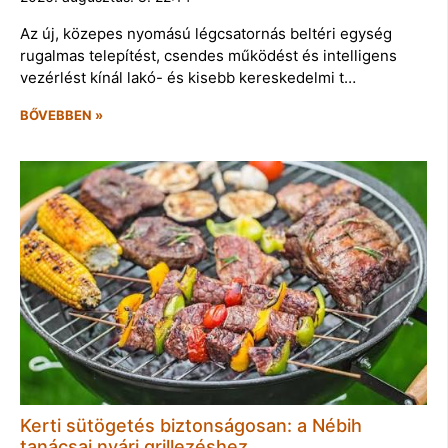
Az új, közepes nyomású légcsatornás beltéri egység
rugalmas telepítést, csendes működést és intelligens
vezérlést kínál lakó- és kisebb kereskedelmi t…
BŐVEBBEN »
Kerti sütögetés biztonságosan: a Nébih
tanácsai nyári grillezéshez