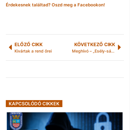
Érdekesnek találtad? Oszd meg a Facebookon!
ELŐZŐ CIKK
KÖVETKEZŐ CIKK
Kivártak a rend őrei
Meghívó – „Esély-sátor” a foglalkoztatásért speciális állásbörze
KAPCSOLÓDÓ CIKKEK