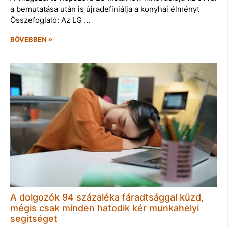
a bemutatása után is újradefiniálja a konyhai élményt
Összefoglaló: Az LG …
BŐVEBBEN »
A dolgozók 94 százaléka fáradtsággal küzd,
mégis csak minden hatodik kér munkahelyi
segítséget