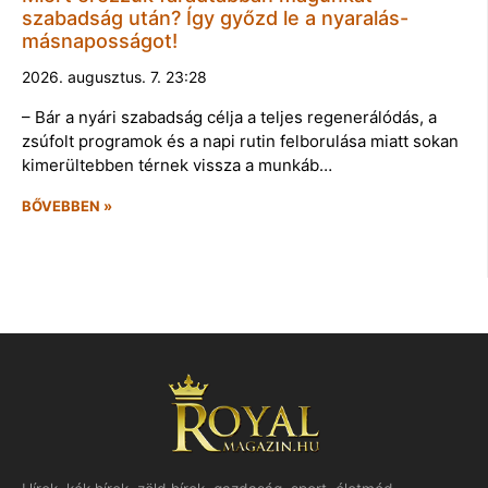
szabadság után? Így győzd le a nyaralás-
másnaposságot!
2026. augusztus. 7. 23:28
– Bár a nyári szabadság célja a teljes regenerálódás, a
zsúfolt programok és a napi rutin felborulása miatt sokan
kimerültebben térnek vissza a munkáb…
BŐVEBBEN »