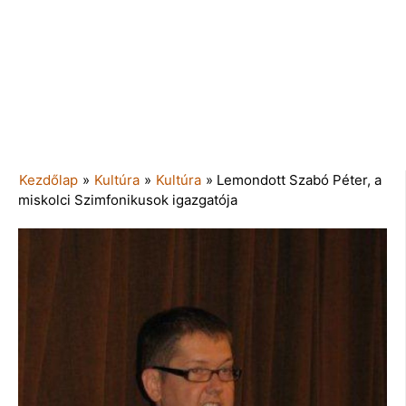
Kezdőlap
»
Kultúra
»
Kultúra
»
Lemondott Szabó Péter, a
miskolci Szimfonikusok igazgatója