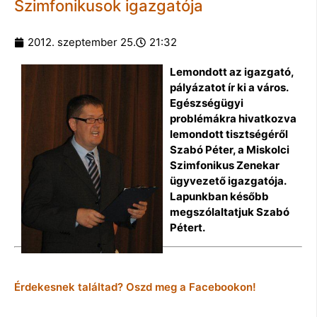
Szimfonikusok igazgatója
2012. szeptember 25.
21:32
Lemondott az igazgató,
pályázatot ír ki a város.
Egészségügyi
problémákra hivatkozva
lemondott tisztségéről
Szabó Péter, a Miskolci
Szimfonikus Zenekar
ügyvezető igazgatója.
Lapunkban később
megszólaltatjuk Szabó
Pétert.
Érdekesnek találtad? Oszd meg a Facebookon!