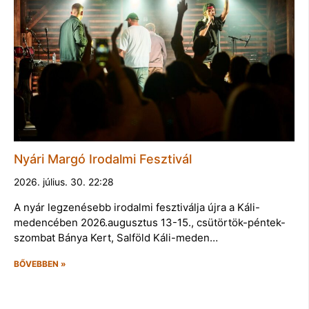
Nyári Margó Irodalmi Fesztivál
2026. július. 30. 22:28
A nyár legzenésebb irodalmi fesztiválja újra a Káli-
medencében 2026.augusztus 13-15., csütörtök-péntek-
szombat Bánya Kert, Salföld Káli-meden…
BŐVEBBEN »