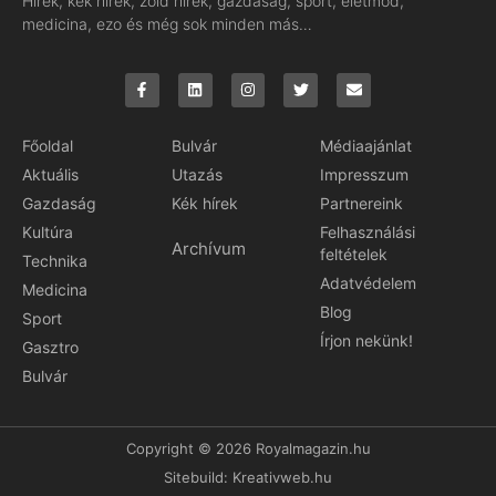
Hírek, kék hírek, zöld hírek, gazdaság, sport, életmód,
medicina, ezo és még sok minden más…
Főoldal
Bulvár
Médiaajánlat
Aktuális
Utazás
Impresszum
Gazdaság
Kék hírek
Partnereink
Kultúra
Felhasználási
Archívum
feltételek
Technika
Adatvédelem
Medicina
Blog
Sport
Írjon nekünk!
Gasztro
Bulvár
Copyright © 2026 Royalmagazin.hu
Sitebuild:
Kreativweb.hu