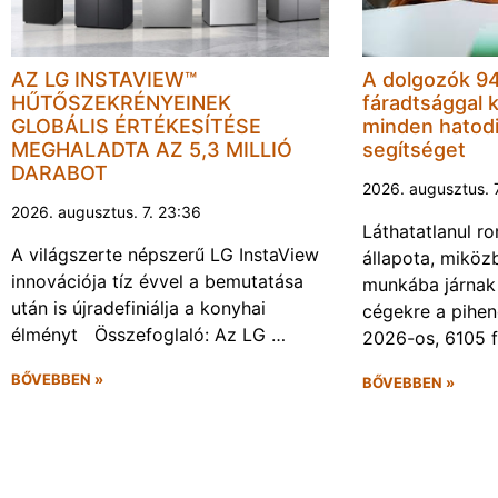
AZ LG INSTAVIEW™
A dolgozók 94
HŰTŐSZEKRÉNYEINEK
fáradtsággal 
GLOBÁLIS ÉRTÉKESÍTÉSE
minden hatodi
MEGHALADTA AZ 5,3 MILLIÓ
segítséget
DARABOT
2026. augusztus. 
2026. augusztus. 7. 23:36
Láthatatlanul r
A világszerte népszerű LG InstaView
állapota, miköz
innovációja tíz évvel a bemutatása
munkába járnak 
után is újradefiniálja a konyhai
cégekre a pihen
élményt Összefoglaló: Az LG …
2026-os, 6105 
BŐVEBBEN »
BŐVEBBEN »