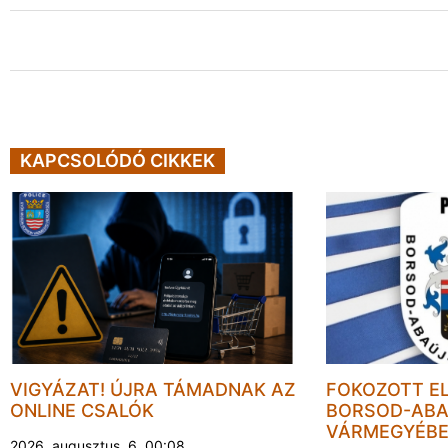
KAPCSOLÓDÓ CIKKEK
VIGYÁZAT! ÚJRA TÁMADNAK AZ
FOKOZOTT E
ONLINE CSALÓK
BORSOD-ABA
VÁRMEGYÉB
2026. augusztus. 6. 00:08