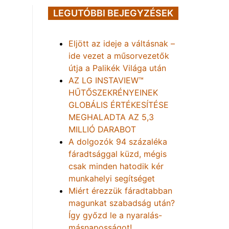
LEGUTÓBBI BEJEGYZÉSEK
Eljött az ideje a váltásnak –
ide vezet a műsorvezetők
útja a Palikék Világa után
AZ LG INSTAVIEW™
HŰTŐSZEKRÉNYEINEK
GLOBÁLIS ÉRTÉKESÍTÉSE
MEGHALADTA AZ 5,3
MILLIÓ DARABOT
A dolgozók 94 százaléka
fáradtsággal küzd, mégis
csak minden hatodik kér
munkahelyi segítséget
Miért érezzük fáradtabban
magunkat szabadság után?
Így győzd le a nyaralás-
másnaposságot!