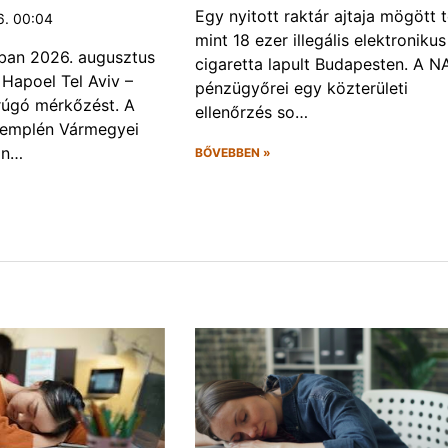
Egy nyitott raktár ajtaja mögött 
6. 00:04
mint 18 ezer illegális elektronikus
ban 2026. augusztus
cigaretta lapult Budapesten. A N
 Hapoel Tel Aviv –
pénzügyőrei egy közterületi
rúgó mérkőzést. A
ellenőrzés so…
Zemplén Vármegyei
án…
BŐVEBBEN »