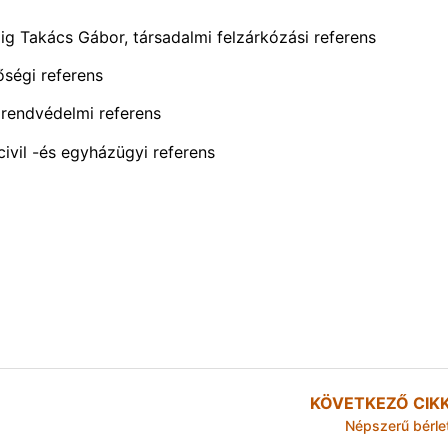
áig Takács Gábor, társadalmi felzárkózási referens
őségi referens
zrendvédelmi referens
ivil -és egyházügyi referens
KÖVETKEZŐ CIK
Népszerű bérle