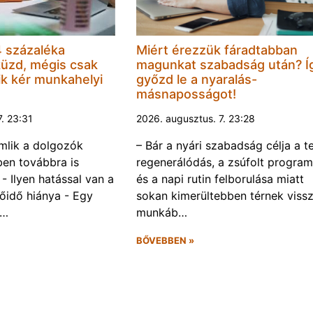
 százaléka
Miért érezzük fáradtabban
küzd, mégis csak
magunkat szabadság után? Í
k kér munkahelyi
győzd le a nyaralás-
másnaposságot!
7. 23:31
2026. augusztus. 7. 23:28
omlik a dolgozók
– Bár a nyári szabadság célja a te
ben továbbra is
regenerálódás, a zsúfolt progra
- Ilyen hatással van a
és a napi rutin felborulása miatt
őidő hiánya - Egy
sokan kimerültebben térnek vissz
f…
munkáb…
BŐVEBBEN »