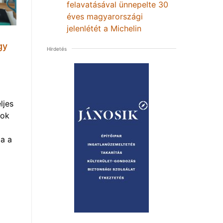
felavatásával ünnepelte 30
éves magyarországi
jelenlétét a Michelin
gy
Hirdetés
ljes
mok
a a