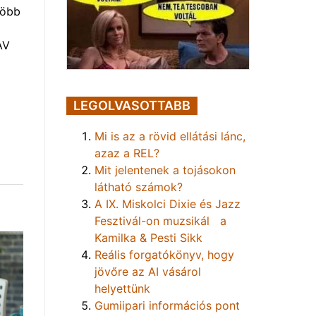
több
AV
LEGOLVASOTTABB
Mi is az a rövid ellátási lánc,
azaz a REL?
Mit jelentenek a tojásokon
látható számok?
A IX. Miskolci Dixie és Jazz
Fesztivál-on muzsikál a
Kamilka & Pesti Sikk
Reális forgatókönyv, hogy
jövőre az AI vásárol
helyettünk
Gumiipari információs pont