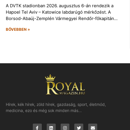
A DVTK stadionban 2026. augusztus 6-án rendezik a
Hapoel Tel Aviv – Katowice labdarúgó mérkőzést. A
Borsod-Abaúj-Zemplén Vármegyei Rendőr-főkapitán…
BŐVEBBEN »
Hírek, kék hírek, zöld hírek, gazdaság, sport, életmód,
medicina, ezo és még sok minden más…