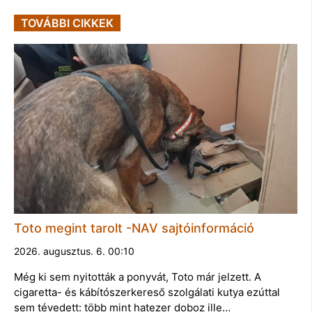
TOVÁBBI CIKKEK
Toto megint tarolt -NAV sajtóinformáció
2026. augusztus. 6. 00:10
Még ki sem nyitották a ponyvát, Toto már jelzett. A
cigaretta- és kábítószerkereső szolgálati kutya ezúttal
sem tévedett: több mint hatezer doboz ille…