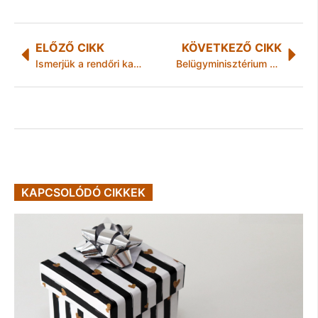
ELŐZŐ CIKK
KÖVETKEZŐ CIKK
Ismerjük a rendőri karjelzéseket?
Belügyminisztérium Országos Kispályás Labdarúgó Bajnokság
KAPCSOLÓDÓ CIKKEK