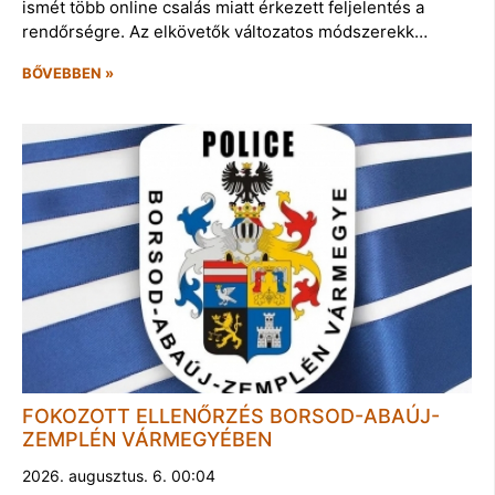
ismét több online csalás miatt érkezett feljelentés a
rendőrségre. Az elkövetők változatos módszerekk…
BŐVEBBEN »
FOKOZOTT ELLENŐRZÉS BORSOD-ABAÚJ-
ZEMPLÉN VÁRMEGYÉBEN
2026. augusztus. 6. 00:04