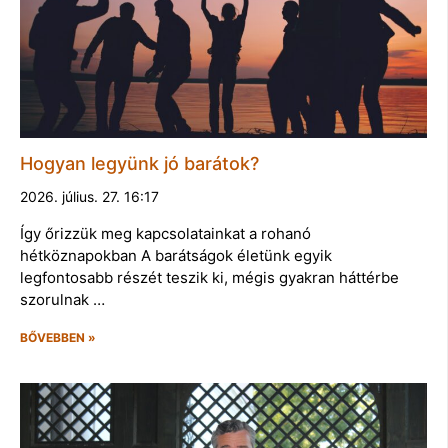
Hogyan legyünk jó barátok?
2026. július. 27. 16:17
Így őrizzük meg kapcsolatainkat a rohanó
hétköznapokban A barátságok életünk egyik
legfontosabb részét teszik ki, mégis gyakran háttérbe
szorulnak …
BŐVEBBEN »