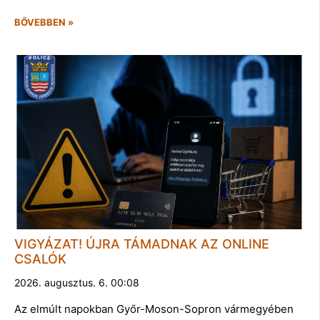
BŐVEBBEN »
VIGYÁZAT! ÚJRA TÁMADNAK AZ ONLINE
CSALÓK
2026. augusztus. 6. 00:08
Az elmúlt napokban Győr-Moson-Sopron vármegyében