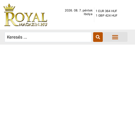
2026. 08. 7. péntek
1 EUR 364 HUF
Ibolya
1 GBP 424 HUF