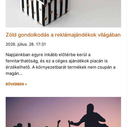
Zöld gondolkodás a reklámajándékok világában
2026. július. 28. 17:31
Napjainkban egyre inkább előtérbe kerül a
fenntarthatóság, és ez a céges ajándékok piacán is
érzékelhető. A környezetbarát termékek nem csupán a
magán…
BŐVEBBEN »