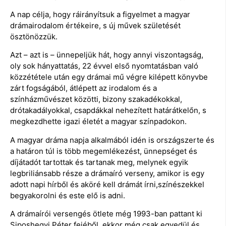
A nap célja, hogy ráirányítsuk a figyelmet a magyar
drámairodalom értékeire, s új művek születését
ösztönözzük.
Azt – azt is – ünnepeljük hát, hogy annyi viszontagság,
oly sok hányattatás, 22 évvel első nyomtatásban való
közzététele után egy drámai mű végre kilépett könyvbe
zárt fogságából, átlépett az irodalom és a
színházművészet közötti, bizony szakadékokkal,
drótakadályokkal, csapdákkal nehezített határátkelőn, s
megkezdhette igazi életét a magyar színpadokon.
A magyar dráma napja alkalmából idén is országszerte és
a határon túl is több megemlékezést, ünnepséget és
díjátadót tartottak és tartanak meg, melynek egyik
legbriliánsabb része a drámaíró verseny, amikor is egy
adott napi hírből és aköré kell drámát írni,színészekkel
begyakorolni és este elő is adni.
A drámaírói versengés ötlete még 1993-ban pattant ki
Siposhegyi Péter fejéből, ekkor még csak egyedül és