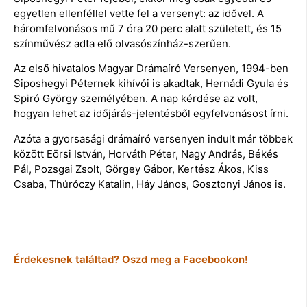
egyetlen ellenféllel vette fel a versenyt: az idővel. A
háromfelvonásos mű 7 óra 20 perc alatt született, és 15
színművész adta elő olvasószínház-szerűen.
Az első hivatalos Magyar Drámaíró Versenyen, 1994-ben
Siposhegyi Péternek kihívói is akadtak, Hernádi Gyula és
Spiró György személyében. A nap kérdése az volt,
hogyan lehet az időjárás-jelentésből egyfelvonásost írni.
Azóta a gyorsasági drámaíró versenyen indult már többek
között Eörsi István, Horváth Péter, Nagy András, Békés
Pál, Pozsgai Zsolt, Görgey Gábor, Kertész Ákos, Kiss
Csaba, Thúróczy Katalin, Háy János, Gosztonyi János is.
Érdekesnek találtad? Oszd meg a Facebookon!