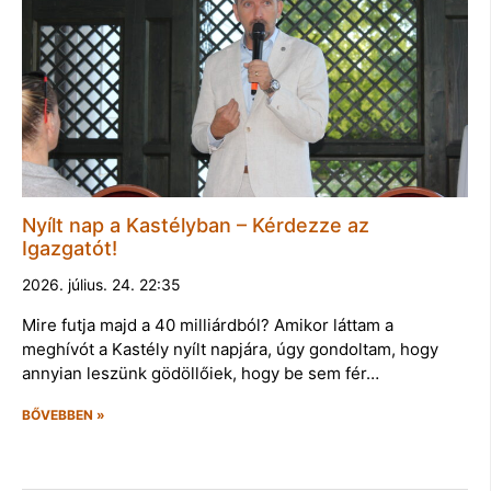
Nyílt nap a Kastélyban – Kérdezze az
Igazgatót!
2026. július. 24. 22:35
Mire futja majd a 40 milliárdból? Amikor láttam a
meghívót a Kastély nyílt napjára, úgy gondoltam, hogy
annyian leszünk gödöllőiek, hogy be sem fér…
BŐVEBBEN »