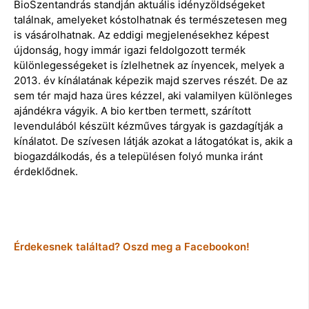
BioSzentandrás standján aktuális idényzöldségeket
találnak, amelyeket kóstolhatnak és természetesen meg
is vásárolhatnak. Az eddigi megjelenésekhez képest
újdonság, hogy immár igazi feldolgozott termék
különlegességeket is ízlelhetnek az ínyencek, melyek a
2013. év kínálatának képezik majd szerves részét. De az
sem tér majd haza üres kézzel, aki valamilyen különleges
ajándékra vágyik. A bio kertben termett, szárított
levendulából készült kézműves tárgyak is gazdagítják a
kínálatot. De szívesen látják azokat a látogatókat is, akik a
biogazdálkodás, és a településen folyó munka iránt
érdeklődnek.
Érdekesnek találtad? Oszd meg a Facebookon!