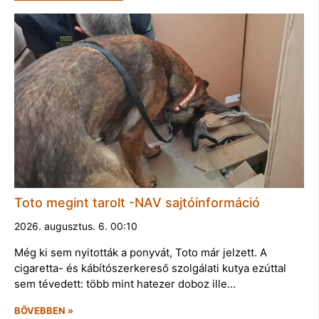
Toto megint tarolt -NAV sajtóinformáció
2026. augusztus. 6. 00:10
Még ki sem nyitották a ponyvát, Toto már jelzett. A
cigaretta- és kábítószerkereső szolgálati kutya ezúttal
sem tévedett: több mint hatezer doboz ille…
BŐVEBBEN »