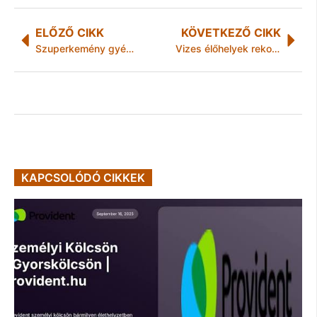
ELŐZŐ CIKK
KÖVETKEZŐ CIKK
Szuperkemény gyémántokra bukkantak
Vizes élőhelyek rekonstrukciója a Bükki Nemzeti Park Igazgatóság Dél-borsodi Tájegységének területén
KAPCSOLÓDÓ CIKKEK