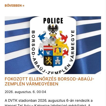
BŐVEBBEN »
FOKOZOTT ELLENŐRZÉS BORSOD-ABAÚJ-
ZEMPLÉN VÁRMEGYÉBEN
2026. augusztus. 6. 00:04
A DVTK stadionban 2026. augusztus 6-án rendezik a
Hapoel Tel Aviv – Katowice labdarúgó mérkőzést. A