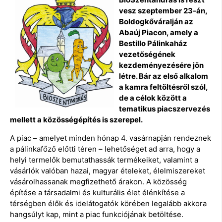
vesz szeptember 23-án,
Boldogkőváralján az
Abaúj Piacon, amely a
Bestillo Pálinkaház
vezetőségének
kezdeményezésére jön
létre. Bár az első alkalom
a kamra feltöltésről szól,
de a célok között a
tematikus piacszervezés
mellett a közösségépítés is szerepel.
A piac – amelyet minden hónap 4. vasárnapján rendeznek
a pálinkafőző előtti téren – lehetőséget ad arra, hogy a
helyi termelők bemutathassák termékeiket, valamint a
vásárlók valóban hazai, magyar ételeket, élelmiszereket
vásárolhassanak megfizethető árakon. A közösség
építése a társadalmi és kulturális élet élénkítése a
térségben élők és idelátogatók körében legalább akkora
hangsúlyt kap, mint a piac funkciójának betöltése.