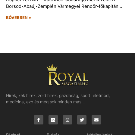
Borsod-Abaúj-Zemplén Vármegyei Rendőr-főkapitán…
BŐVEBBEN »
Hírek, kék hírek, zöld hírek, gazdaság, sport, életmód,
medicina, ezo és még sok minden más…
Főoldal
Bulvár
Médiaajánlat