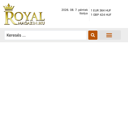
2026. 08. 7. péntek
1 EUR 364 HUF
Ibolya
1 GBP 424 HUF