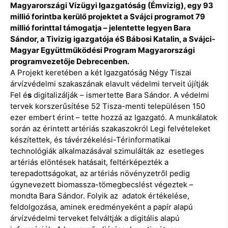
Magyarországi Vízügyi Igazgatóság (Émvizig), egy 93
millió forintba kerülő projektet a Svájci programot 79
millió forinttal támogatja – jelentette legyen Bara
Sándor, a Tivizig igazgatója éS Bábosi Katalin, a Svájci-
Magyar Együttműködési Program Magyarországi
programvezetője Debrecenben.
A Projekt keretében a két Igazgatóság Négy Tiszai
árvízvédelmi szakaszának elavult védelmi terveit újítják
Fel é
s
digitalizálják – ismertette Bara Sándor. A védelmi
tervek korszerűsítése 52 Tisza-menti településen 150
ezer embert érint – tette hozzá az Igazgató. A munkálatok
során az érintett artériás szakaszokról Legi felvételeket
készítettek, és távérzékelési-Térinformatikai
technológiák alkalmazásával szimulálták az esetleges
artériás elöntések hatásait, feltérképezték a
terepadottságokat, az artériás növényzetről pedig
úgynevezett biomassza-tömegbecslést végeztek –
mondta Bara Sándor. Folyik az adatok értékelése,
feldolgozása, aminek eredményeként a papír alapú
árvízvédelmi terveket felváltják a digitális alapú