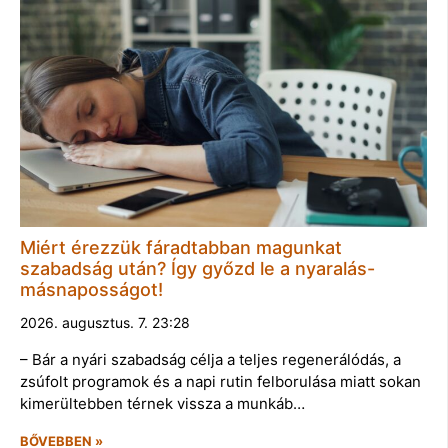
Miért érezzük fáradtabban magunkat
szabadság után? Így győzd le a nyaralás-
másnaposságot!
2026. augusztus. 7. 23:28
– Bár a nyári szabadság célja a teljes regenerálódás, a
zsúfolt programok és a napi rutin felborulása miatt sokan
kimerültebben térnek vissza a munkáb…
BŐVEBBEN »