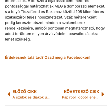
információk. A korszerű eljárással centiméteres
pontossággal határozhatják MEG a domborzati elemeket,
s a folyó Tiszafüred és Rakamaz közötti 108 kilométeres
szakaszáról teljes hosszmetszet, Száz méterenként
pedig keresztmetszet minden a szakemberek
rendelkezésére, amiből pontosan meghatározható, hogy
adott területen milyen árvízvédelmi beavatkozásokra
lehet szükség.
Érdekesnek találtad? Oszd meg a Facebookon!
ELŐZŐ CIKK
KÖVETKEZŐ CIKK
A szülők és diákok után a tantestület és az alkalmazottak is igent mondtak Veres Pálra
Papírból, időből, energiából is egyre kevesebb kell az ügyintézésekhez