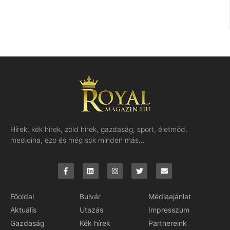
Hírek, kék hírek, zöld hírek, gazdaság, sport, életmód,
medicina, ezo és még sok minden más…
Főoldal
Bulvár
Médiaajánlat
Aktuális
Utazás
Impresszum
Gazdaság
Kék hírek
Partnereink