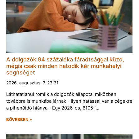
A dolgozók 94 százaléka fáradtsággal küzd,
mégis csak minden hatodik kér munkahelyi
segítséget
2026. augusztus. 7. 23:31
Láthatatlanul romlik a dolgozók állapota, miközben
továbbra is munkába járnak - Ilyen hatással van a cégekre
a pihenőidő hiánya - Egy 2026-os, 6105 f…
BŐVEBBEN »