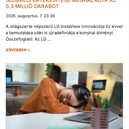
GLOBÁLIS ÉRTÉKESÍTÉSE MEGHALADTA AZ
5,3 MILLIÓ DARABOT
2026. augusztus. 7. 23:36
A világszerte népszerű LG InstaView innovációja tíz évvel
a bemutatása után is újradefiniálja a konyhai élményt
Összefoglaló: Az LG …
BŐVEBBEN »