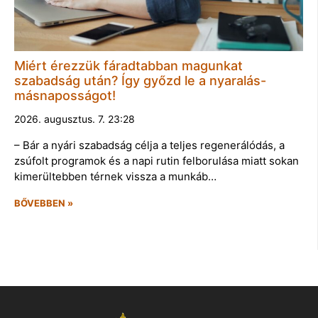
Miért érezzük fáradtabban magunkat
szabadság után? Így győzd le a nyaralás-
másnaposságot!
2026. augusztus. 7. 23:28
– Bár a nyári szabadság célja a teljes regenerálódás, a
zsúfolt programok és a napi rutin felborulása miatt sokan
kimerültebben térnek vissza a munkáb…
BŐVEBBEN »