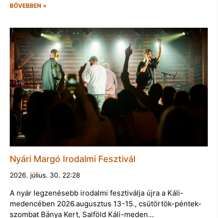
BŐVEBBEN »
Nyári Margó Irodalmi Fesztivál
2026. július. 30. 22:28
A nyár legzenésebb irodalmi fesztiválja újra a Káli-
medencében 2026.augusztus 13-15., csütörtök-péntek-
szombat Bánya Kert, Salföld Káli-meden…