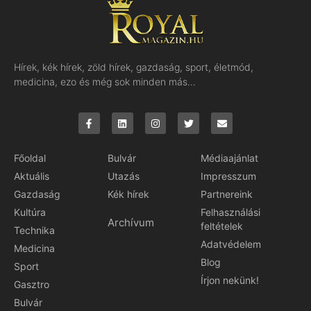
Hírek, kék hírek, zöld hírek, gazdaság, sport, életmód,
medicina, ezo és még sok minden más…
Főoldal
Bulvár
Médiaajánlat
Aktuális
Utazás
Impresszum
Gazdaság
Kék hírek
Partnereink
Kultúra
Felhasználási
Archívum
feltételek
Technika
Adatvédelem
Medicina
Blog
Sport
Írjon nekünk!
Gasztro
Bulvár