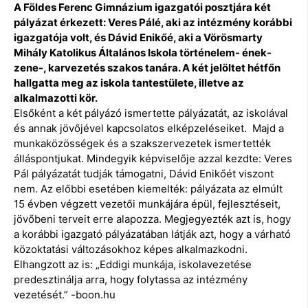
A Földes Ferenc Gimnázium igazgatói posztjára két
pályázat érkezett: Veres Pálé, aki az intézmény korábbi
igazgatója volt, és Dávid Enikőé, aki a Vörösmarty
Mihály Katolikus Általános Iskola történelem- ének-
zene-, karvezetés szakos tanára. A két jelöltet hétfőn
hallgatta meg az iskola tantestülete, illetve az
alkalmazotti kör.
Elsőként a két pályázó ismertette pályázatát, az iskolával
és annak jövőjével kapcsolatos elképzeléseiket. Majd a
munkaközösségek és a szakszervezetek ismertették
álláspontjukat. Mindegyik képviselője azzal kezdte: Veres
Pál pályázatát tudják támogatni, Dávid Enikőét viszont
nem. Az előbbi esetében kiemelték: pályázata az elmúlt
15 évben végzett vezetői munkájára épül, fejlesztéseit,
jövőbeni terveit erre alapozza. Megjegyezték azt is, hogy
a korábbi igazgató pályázatában látják azt, hogy a várható
közoktatási változásokhoz képes alkalmazkodni.
Elhangzott az is: „Eddigi munkája, iskolavezetése
predesztinálja arra, hogy folytassa az intézmény
vezetését.” -boon.hu