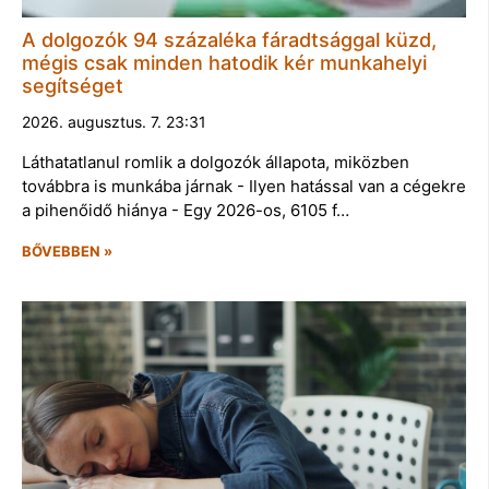
A dolgozók 94 százaléka fáradtsággal küzd,
mégis csak minden hatodik kér munkahelyi
segítséget
2026. augusztus. 7. 23:31
Láthatatlanul romlik a dolgozók állapota, miközben
továbbra is munkába járnak - Ilyen hatással van a cégekre
a pihenőidő hiánya - Egy 2026-os, 6105 f…
BŐVEBBEN »