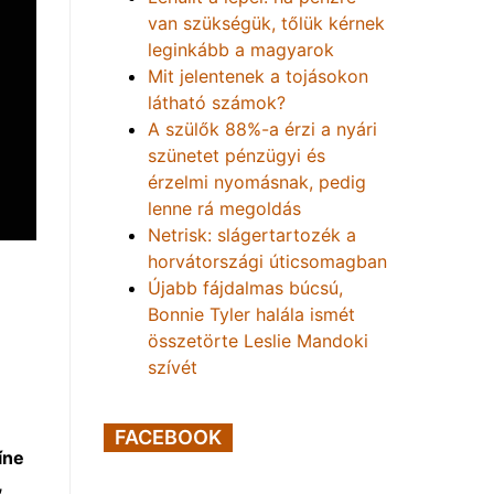
van szükségük, tőlük kérnek
leginkább a magyarok
Mit jelentenek a tojásokon
látható számok?
A szülők 88%-a érzi a nyári
szünetet pénzügyi és
érzelmi nyomásnak, pedig
lenne rá megoldás
Netrisk: slágertartozék a
horvátországi úticsomagban
Újabb fájdalmas búcsú,
Bonnie Tyler halála ismét
összetörte Leslie Mandoki
szívét
FACEBOOK
íne
,