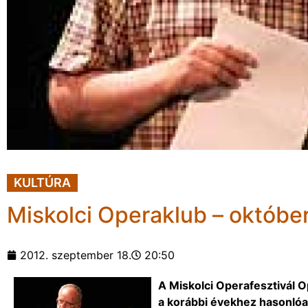
KULTÚRA
Miskolci Operaklub – október
2012. szeptember 18.
20:50
A Miskolci Operafesztivál O
a korábbi évekhez hasonló