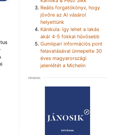
Kamilka & Pesti Sikk
Reális forgatókönyv, hogy
jövőre az AI vásárol
helyettünk
Kánikula: így lehet a lakás
akár 4-5 fokkal hűvösebb
tus
Gumiipari információs pont
–
felavatásával ünnepelte 30
A
éves magyarországi
i
jelenlétét a Michelin
Hirdetés