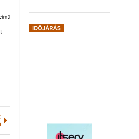
 című
IDŐJÁRÁS
t
K
l