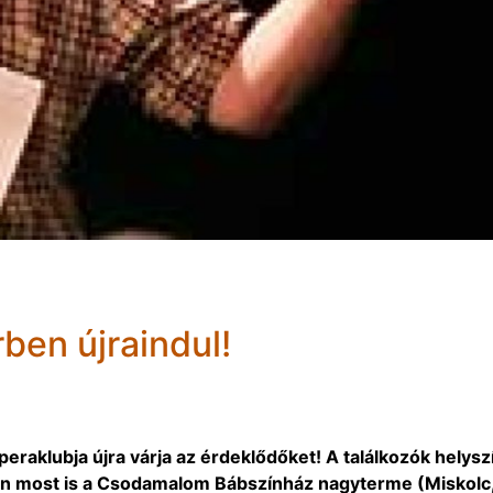
ben újraindul!
peraklubja újra várja az érdeklődőket! A találkozók helysz
an most is a Csodamalom Bábszínház nagyterme (Miskolc