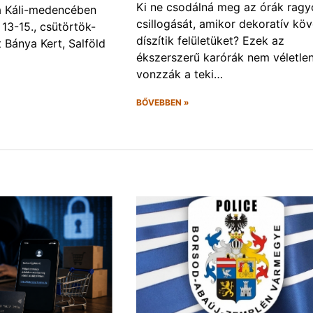
Ki ne csodálná meg az órák rag
a a Káli-medencében
csillogását, amikor dekoratív kö
13-15., csütörtök-
díszítik felületüket? Ezek az
Bánya Kert, Salföld
ékszerszerű karórák nem véletlen
vonzzák a teki…
BŐVEBBEN »