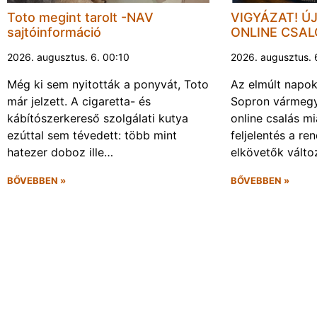
Toto megint tarolt -NAV
VIGYÁZAT! Ú
sajtóinformáció
ONLINE CSA
2026. augusztus. 6. 00:10
2026. augusztus. 
Még ki sem nyitották a ponyvát, Toto
Az elmúlt napo
már jelzett. A cigaretta- és
Sopron vármegy
kábítószerkereső szolgálati kutya
online csalás mi
ezúttal sem tévedett: több mint
feljelentés a re
hatezer doboz ille…
elkövetők vált
BŐVEBBEN »
BŐVEBBEN »