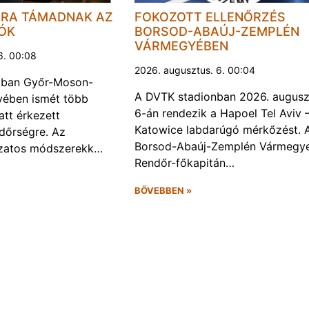
JRA TÁMADNAK AZ
FOKOZOTT ELLENŐRZÉS
LÓK
BORSOD-ABAÚJ-ZEMPLÉN
VÁRMEGYÉBEN
6. 00:08
2026. augusztus. 6. 00:04
kban Győr-Moson-
A DVTK stadionban 2026. augusz
ében ismét több
6-án rendezik a Hapoel Tel Aviv 
att érkezett
Katowice labdarúgó mérkőzést. 
ndőrségre. Az
Borsod-Abaúj-Zemplén Vármegye
ozatos módszerekk…
Rendőr-főkapitán…
BŐVEBBEN »