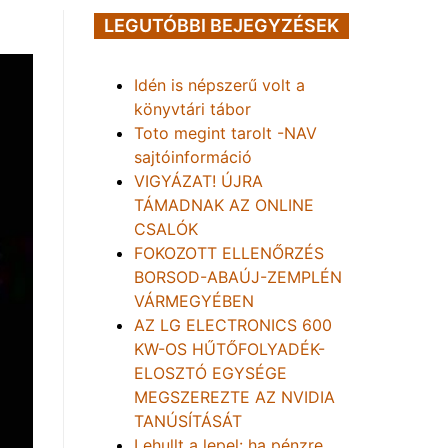
LEGUTÓBBI BEJEGYZÉSEK
Idén is népszerű volt a
könyvtári tábor
Toto megint tarolt -NAV
sajtóinformáció
VIGYÁZAT! ÚJRA
TÁMADNAK AZ ONLINE
CSALÓK
FOKOZOTT ELLENŐRZÉS
BORSOD-ABAÚJ-ZEMPLÉN
VÁRMEGYÉBEN
AZ LG ELECTRONICS 600
KW-OS HŰTŐFOLYADÉK-
ELOSZTÓ EGYSÉGE
MEGSZEREZTE AZ NVIDIA
TANÚSÍTÁSÁT
Lehullt a lepel: ha pénzre