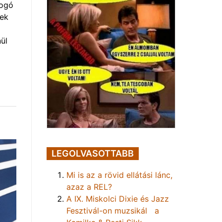
yogó
vek
ül
LEGOLVASOTTABB
Mi is az a rövid ellátási lánc,
azaz a REL?
A IX. Miskolci Dixie és Jazz
Fesztivál-on muzsikál a