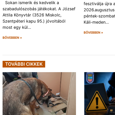
Sokan ismerik és kedvelik a
fesztiválja újr
szabadulószobás játékokat. A József
2026.augusztus 
Attila Könyvtár (3526 Miskolc,
péntek-szombat 
Szentpéteri kapu 95.) jóvoltából
Káli-meden…
most egy kül…
BŐVEBBEN »
BŐVEBBEN »
TOVÁBBI CIKKEK