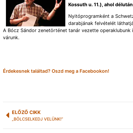
Kossuth u. 11.), ahol délutá
Nyitóprogramként a Schwetz
darabjának felvételét láthatj
A Bócz Sándor zenetörténet tanár vezette operaklubunk 
várunk.
Érdekesnek találtad? Oszd meg a Facebookon!
ELŐZŐ CIKK
„BÖLCSELKEDJ VELÜNK!”