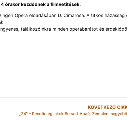
n 4 órakor kezdődnek a filmvetítések.
ingeri Opera előadásában D. Cimarosa: A titkos házasság
ák.
ingyenes, találkozóinkra minden operabarátot és érdeklődő
KÖVETKEZŐ CIK
„24” – Rendőrségi hírek Borsod-Abaúj-Zemplén megyébő