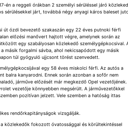
7-én a reggeli órákban 2 személyi sérüléssel járó közleked
os sérülésekkel járt, továbbá négy anyagi káros baleset juto
 út ózdi bevezető szakaszán egy 22 éves putnoki férfi
alan előzési manővert hajtott végre, amelynek során az
 ütközött egy szabályosan közlekedő személygépkocsival. 
 a másik forgalmi sávba, ahol nekicsapódott egy másik
napon túl gyógyuló ujjcsont törést szenvedett.
mélygépkocsijával egy 58 éves miskolci férfi. Az autós a
vánt balra kanyarodni. Ennek során azonban a sofőr nem
a haladó, járműve előzését már megkezdő Opel vezetőjének.
vrolet vezetője könnyebben megsérült. A járművezetőkkel
zemben pozitívan jelzett. Vele szemben a hatóság ittas
tékes rendőrkapitányságok vizsgálják.
 a közlekedők fokozott óvatossággal és körültekintéssel