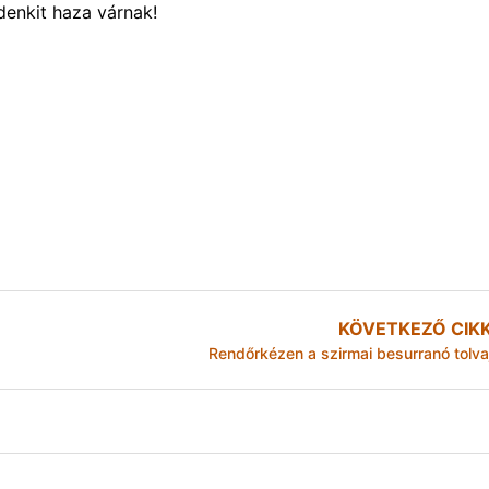
denkit haza várnak!
KÖVETKEZŐ CIK
Rendőrkézen a szirmai besurranó tolva