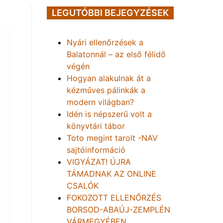
LEGUTÓBBI BEJEGYZÉSEK
Nyári ellenőrzések a
Balatonnál – az első félidő
végén
Hogyan alakulnak át a
kézműves pálinkák a
modern világban?
Idén is népszerű volt a
könyvtári tábor
Toto megint tarolt -NAV
sajtóinformáció
VIGYÁZAT! ÚJRA
TÁMADNAK AZ ONLINE
CSALÓK
FOKOZOTT ELLENŐRZÉS
BORSOD-ABAÚJ-ZEMPLÉN
VÁRMEGYÉBEN