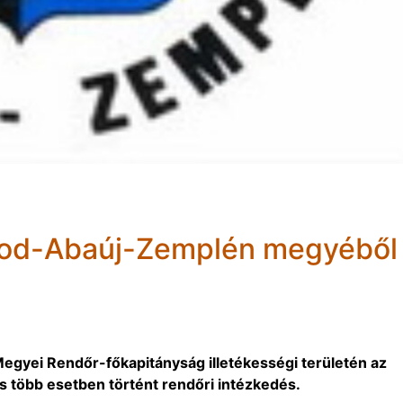
rsod-Abaúj-Zemplén megyéből
gyei Rendőr-főkapitányság illetékességi területén az
s több esetben történt rendőri intézkedés.