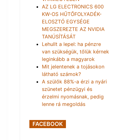
AZ LG ELECTRONICS 600
KW-OS HŰTŐFOLYADÉK-
ELOSZTÓ EGYSÉGE
MEGSZEREZTE AZ NVIDIA
TANÚSÍTÁSÁT
Lehullt a lepel: ha pénzre
van szükségük, tőlük kérnek
leginkább a magyarok
Mit jelentenek a tojásokon
látható számok?
A szülők 88%-a érzi a nyári
szünetet pénzügyi és
érzelmi nyomásnak, pedig
lenne rá megoldás
FACEBOOK