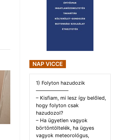
NAP VICCE
1) Folyton hazudozik
——————–
– Kisfiam, mi lesz így belőled,
hogy folyton csak
hazudozol?
– Ha ügyetlen vagyok
börtöntöltelék, ha ügyes
vagyok meteorológus,