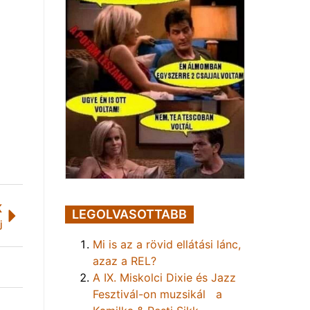
K
LEGOLVASOTTABB
j
Mi is az a rövid ellátási lánc,
azaz a REL?
A IX. Miskolci Dixie és Jazz
Fesztivál-on muzsikál a