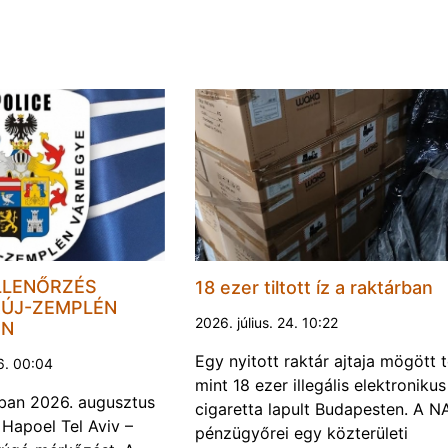
LLENŐRZÉS
18 ezer tiltott íz a raktárban
ÚJ-ZEMPLÉN
2026. július. 24. 10:22
EN
Egy nyitott raktár ajtaja mögött 
6. 00:04
mint 18 ezer illegális elektronikus
ban 2026. augusztus
cigaretta lapult Budapesten. A N
 Hapoel Tel Aviv –
pénzügyőrei egy közterületi