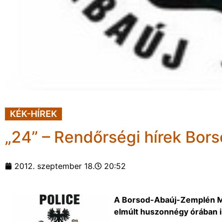
KÉK-HÍREK
„24” – Rendőrségi hírek Bo
2012. szeptember 18.
20:52
A Borsod-Abaúj-Zemplén Me
elmúlt huszonnégy órában i