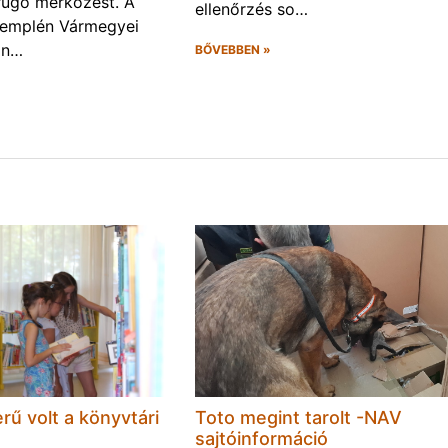
rúgó mérkőzést. A
ellenőrzés so…
Zemplén Vármegyei
án…
BŐVEBBEN »
rű volt a könyvtári
Toto megint tarolt -NAV
sajtóinformáció