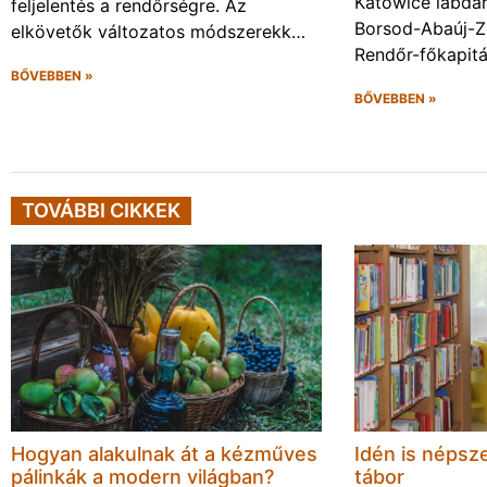
Katowice labda
feljelentés a rendőrségre. Az
Borsod-Abaúj-
elkövetők változatos módszerekk…
Rendőr-főkapit
BŐVEBBEN »
BŐVEBBEN »
TOVÁBBI CIKKEK
Hogyan alakulnak át a kézműves
Idén is népsze
pálinkák a modern világban?
tábor