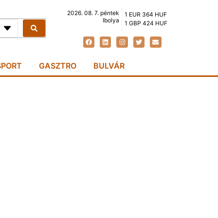
2026. 08. 7. péntek
1 EUR 364 HUF
Ibolya
1 GBP 424 HUF
SPORT
GASZTRO
BULVÁR