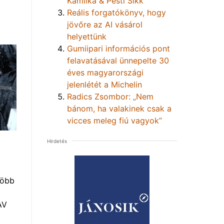
Kamilka & Pesti Sikk
Reális forgatókönyv, hogy
jövőre az AI vásárol
helyettünk
Gumiipari információs pont
felavatásával ünnepelte 30
éves magyarországi
jelenlétét a Michelin
Radics Zsombor: „Nem
bánom, ha valakinek csak a
vicces meleg fiú vagyok”
Hirdetés
több
AV