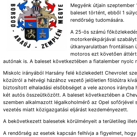
Megyénk útjain szeptember 1
baleset történt, ebből 1 súly
rendőrség tudomására.
A 25-ös számú főközlekedési
motorkerékpárjával szabályt
útkanyarulatban frontálisan
motoros ezt követően áttért
autónak is. A baleset következtében a fiatalember nyolc 
Miskolc irányából Harsány felé közlekedett Chevrolet sze
közútról a hétvégi házához vezető jelöletlen földútra kí
biztosított elhaladási elsőbbséget a vele azonos irányb
két autós összeütközött. A baleset következtében a Che
szemben alkalmazott légalkoholmérő az Opel sofőrjével s
vezetés miatt közigazgatási eljárást kezdeményezett.
A bekövetkezett balesetek körülményeit a területileg ille
A rendőrség az esetek kapcsán felhívja a figyelmet, hogy