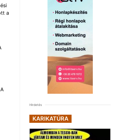
ési
tt a
A
 A
Hirdetés
KARIKATÚRA