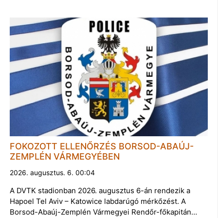
FOKOZOTT ELLENŐRZÉS BORSOD-ABAÚJ-
ZEMPLÉN VÁRMEGYÉBEN
2026. augusztus. 6. 00:04
A DVTK stadionban 2026. augusztus 6-án rendezik a
Hapoel Tel Aviv – Katowice labdarúgó mérkőzést. A
Borsod-Abaúj-Zemplén Vármegyei Rendőr-főkapitán…