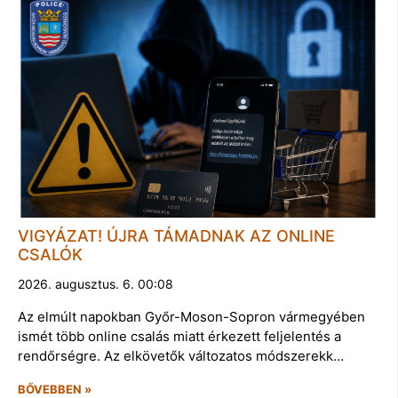
VIGYÁZAT! ÚJRA TÁMADNAK AZ ONLINE
CSALÓK
2026. augusztus. 6. 00:08
Az elmúlt napokban Győr-Moson-Sopron vármegyében
ismét több online csalás miatt érkezett feljelentés a
rendőrségre. Az elkövetők változatos módszerekk…
BŐVEBBEN »