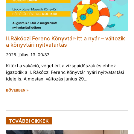
II.Rákóczi Ferenc Könyvtár-Itt a nyár – változik
a könyvtári nyitvatartás
2026. július. 13. 00:37
Kitört a vakáció, véget ért a vizsgaidőszak és ehhez
igazodik a II. Rákóczi Ferenc Könyvtár nyári nyitvatartási
ideje is. A mostani változás június 29…
BŐVEBBEN »
TOVÁBBI CIKKEK