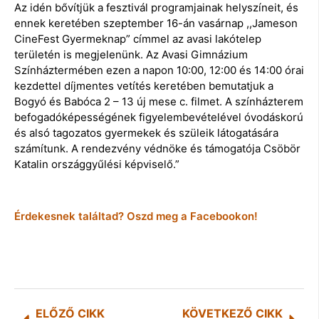
Az idén bővítjük a fesztivál programjainak helyszíneit, és
ennek keretében szeptember 16-án vasárnap ,,Jameson
CineFest Gyermeknap” címmel az avasi lakótelep
területén is megjelenünk. Az Avasi Gimnázium
Színháztermében ezen a napon 10:00, 12:00 és 14:00 órai
kezdettel díjmentes vetítés keretében bemutatjuk a
Bogyó és Babóca 2 – 13 új mese c. filmet. A színházterem
befogadóképességének figyelembevételével óvodáskorú
és alsó tagozatos gyermekek és szüleik látogatására
számítunk. A rendezvény védnöke és támogatója Csöbör
Katalin országgyűlési képviselő.”
Érdekesnek találtad? Oszd meg a Facebookon!
ELŐZŐ CIKK
KÖVETKEZŐ CIKK