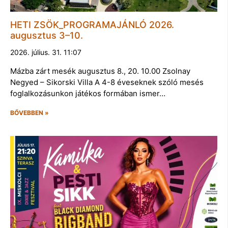
HETI ZSÖK_PROGRAMAJÁNLÓ 2026.
augusztus 3–10.
2026. július. 31. 11:07
Mázba zárt mesék augusztus 8., 20. 10.00 Zsolnay
Negyed – Sikorski Villa A 4-8 éveseknek szóló mesés
foglalkozásunkon játékos formában ismer…
BŐVEBBEN »