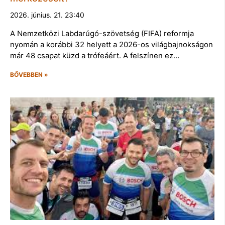
2026. június. 21. 23:40
A Nemzetközi Labdarúgó-szövetség (FIFA) reformja
nyomán a korábbi 32 helyett a 2026-os világbajnokságon
már 48 csapat küzd a trófeáért. A felszínen ez…
BŐVEBBEN »