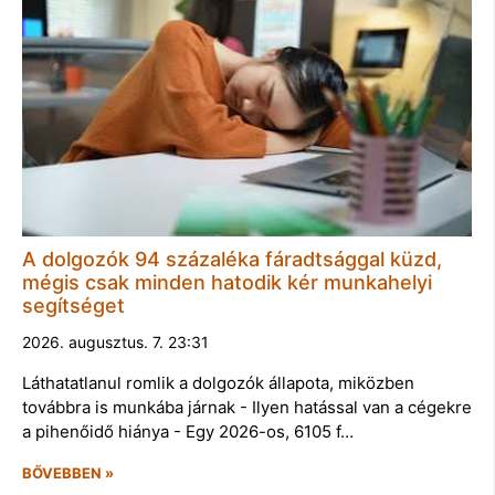
A dolgozók 94 százaléka fáradtsággal küzd,
mégis csak minden hatodik kér munkahelyi
segítséget
2026. augusztus. 7. 23:31
Láthatatlanul romlik a dolgozók állapota, miközben
továbbra is munkába járnak - Ilyen hatással van a cégekre
a pihenőidő hiánya - Egy 2026-os, 6105 f…
BŐVEBBEN »