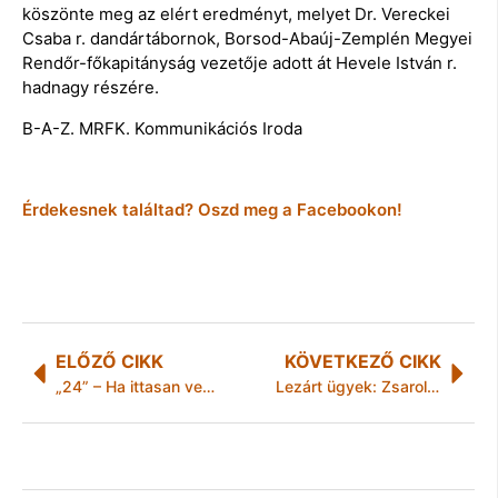
köszönte meg az elért eredményt, melyet Dr. Vereckei
Csaba r. dandártábornok, Borsod-Abaúj-Zemplén Megyei
Rendőr-főkapitányság vezetője adott át Hevele István r.
hadnagy részére.
B-A-Z. MRFK. Kommunikációs Iroda
Érdekesnek találtad? Oszd meg a Facebookon!
ELŐZŐ CIKK
KÖVETKEZŐ CIKK
„24” – Ha ittasan vezet a „jogsi” elveszett!
Lezárt ügyek: Zsarolás gázriasztóval