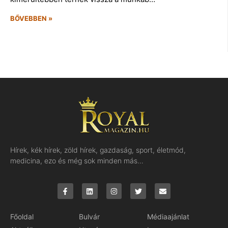
BŐVEBBEN »
Hírek, kék hírek, zöld hírek, gazdaság, sport, életmód,
medicina, ezo és még sok minden más…
Főoldal
Bulvár
Médiaajánlat