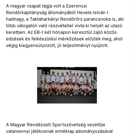
A magyar csapat tagja volt a Szerencsi
Rendőrkapitányság állományából Hevele István r.
hadnagy, a Taktaharkányi Rendőrőrs parancsnoka is, aki
több válogatón való részvétellel vívta ki helyét az utazó
keretben. Az EB-t két hónapon keresztül zajló közös
edzések és felkészülési mérkőzések előzték meg, ahol
végig kiegyensúlyozott, jó teljesítményt nyújtott.
A Magyar Rendészeti Sportszövetség vezetője
valamennyi játékosnak emléklap adományozásával