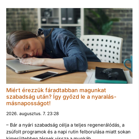
Miért érezzük fáradtabban magunkat
szabadság után? Így győzd le a nyaralás-
másnaposságot!
2026. augusztus. 7. 23:28
– Bár a nyári szabadság célja a teljes regenerálódás, a
zsúfolt programok és a napi rutin felborulása miatt sokan
kimerültebben térnek vissza a munkáb…