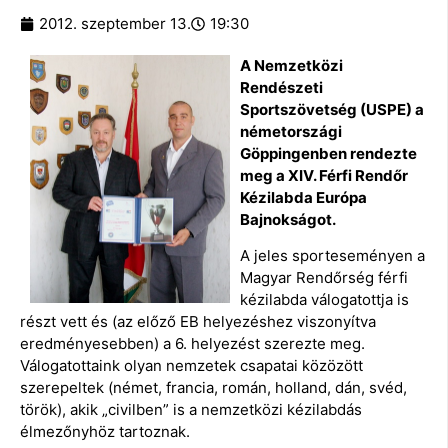
2012. szeptember 13.
19:30
A Nemzetközi
Rendészeti
Sportszövetség (USPE) a
németországi
Göppingenben rendezte
meg a XIV. Férfi Rendőr
Kézilabda Európa
Bajnokságot.
A jeles sporteseményen a
Magyar Rendőrség férfi
kézilabda válogatottja is
részt vett és (az előző EB helyezéshez viszonyítva
eredményesebben) a 6. helyezést szerezte meg.
Válogatottaink olyan nemzetek csapatai közözött
szerepeltek (német, francia, román, holland, dán, svéd,
török), akik „civilben” is a nemzetközi kézilabdás
élmezőnyhöz tartoznak.