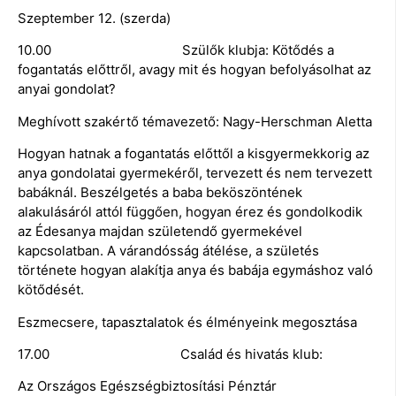
Szeptember 12. (szerda)
10.00 Szülők klubja: Kötődés a
fogantatás előttről, avagy mit és hogyan befolyásolhat az
anyai gondolat?
Meghívott szakértő témavezető: Nagy-Herschman Aletta
Hogyan hatnak a fogantatás előttől a kisgyermekkorig az
anya gondolatai gyermekéről, tervezett és nem tervezett
babáknál. Beszélgetés a baba beköszöntének
alakulásáról attól függően, hogyan érez és gondolkodik
az Édesanya majdan születendő gyermekével
kapcsolatban. A várandósság átélése, a születés
története hogyan alakítja anya és babája egymáshoz való
kötődését.
Eszmecsere, tapasztalatok és élményeink megosztása
17.00 Család és hivatás klub:
Az Országos Egészségbiztosítási Pénztár