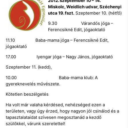
2012. szeptember 10 – 14.
Miskolc, Weidlich udvar, Széchenyi
utca 19. fszt.
Szeptember 10. (hétfő)
9.30 Várandós jóga –
Ferencsikné Edit, jógaoktató
11.10 Baba-mama jóga – Ferencsikné Edit,
jógaoktató
17.00 Iyengar jóga – Nagy János, jógaoktató
Szeptember 11. (kedd),
10.00 Baba-mama klub: A
gyereknevelés művészete.
Kötetlen beszélgetés
Ha volt már valaha kérdésed, nehézséged ezen a
területen, vagy úgy érzed, hogy nagyon jól csinálod és a
tapasztalataidat szívesen megosztanád a kezdő
szülőkkel, várunk szeretettel!