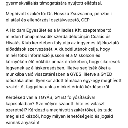
gyermekvállalás támogatására nyújtott ellátásai.
Meghívott szakértő: Dr. Hosszú Zsuzsanna, pénzbeli
ellátási és ellenőrzési osztályvezető, OEP
A Holdam Egyesület és a Miladies Kft. szeptembertől
minden hónap második szerda délutánján Család és
Hivatás Klub keretében folytatja az ingyenes tájékoztató
előadások szervezését. A klubdélutánok célja, hogy
minél több információ jusson el a Miskolcon és
környékén élő nőkhöz annak érdekében, hogy sikeresek
legyenek az álláskeresésben, illetve segítsék őket a
munkába való visszatérésben a GYES, illetve a GYED
időszaka után. Ilyenkor adott témában egy-egy meghívott
szakértőt faggathatunk a minket érintő kérdésekről.
Kérdésed van a TGYÁS, GYED folyósításával
kapcsolatban? Személyre szabott, hiteles választ
szeretnél? Kérdezd a meghívott szakértőket, és tudd
meg első kézből, hogy milyen lehetőségeid és jogaid
vannak anyaként!