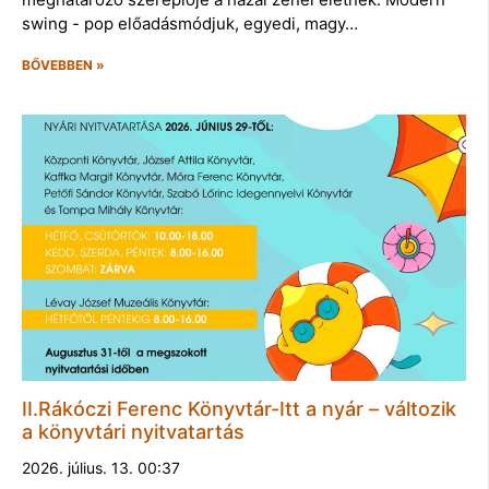
swing - pop előadásmódjuk, egyedi, magy…
BŐVEBBEN »
II.Rákóczi Ferenc Könyvtár-Itt a nyár – változik
a könyvtári nyitvatartás
2026. július. 13. 00:37