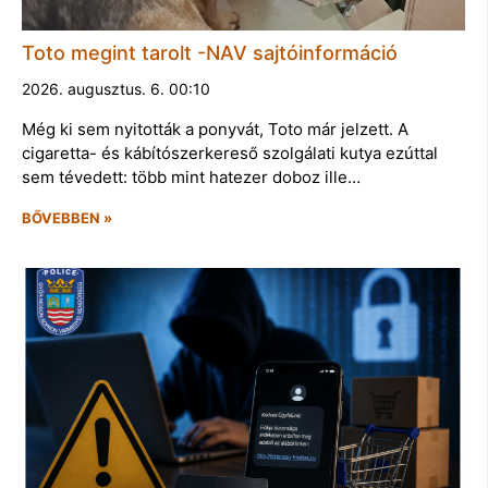
Toto megint tarolt -NAV sajtóinformáció
2026. augusztus. 6. 00:10
Még ki sem nyitották a ponyvát, Toto már jelzett. A
cigaretta- és kábítószerkereső szolgálati kutya ezúttal
sem tévedett: több mint hatezer doboz ille…
BŐVEBBEN »