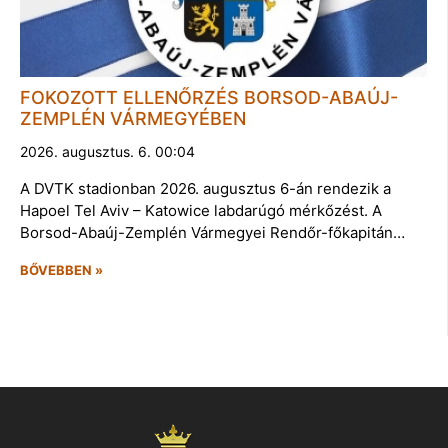
FOKOZOTT ELLENŐRZÉS BORSOD-ABAÚJ-
ZEMPLÉN VÁRMEGYÉBEN
2026. augusztus. 6. 00:04
A DVTK stadionban 2026. augusztus 6-án rendezik a
Hapoel Tel Aviv – Katowice labdarúgó mérkőzést. A
Borsod-Abaúj-Zemplén Vármegyei Rendőr-főkapitán…
BŐVEBBEN »