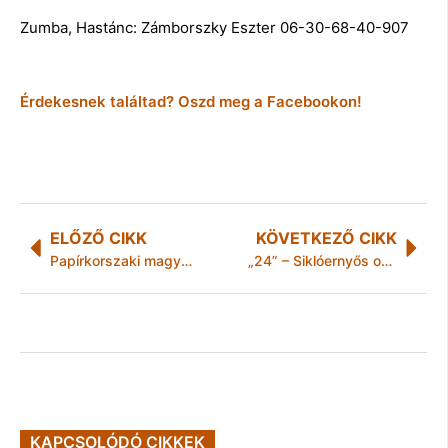
Zumba, Hastánc: Zámborszky Eszter 06-30-68-40-907
Érdekesnek találtad? Oszd meg a Facebookon!
ELŐZŐ CIKK
KÖVETKEZŐ CIKK
Papírkorszaki magyar vállalatok
„24” – Siklóernyős okozott tüzet – Rendőrségi hírek Borsod-Abaúj-Zemplén megyéből
KAPCSOLÓDÓ CIKKEK