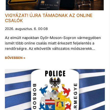
VIGYÁZAT! ÚJRA TÁMADNAK AZ ONLINE
CSALÓK
2026. augusztus. 6. 00:08
Az elmúlt napokban Győr-Moson-Sopron vármegyében
ismét több online csalás miatt érkezett feljelentés a
rendőrségre. Az elkövetők változatos módszerekk…
BŐVEBBEN »