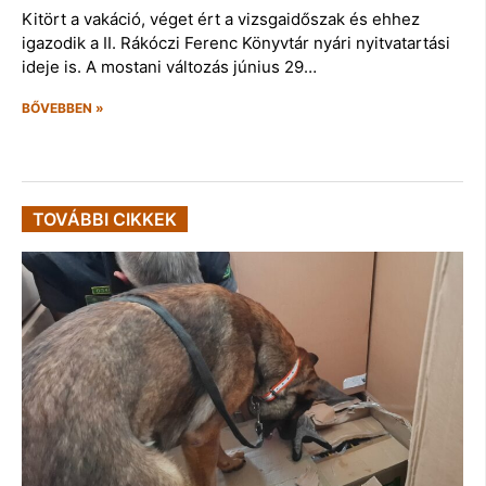
Kitört a vakáció, véget ért a vizsgaidőszak és ehhez
igazodik a II. Rákóczi Ferenc Könyvtár nyári nyitvatartási
ideje is. A mostani változás június 29…
BŐVEBBEN »
TOVÁBBI CIKKEK