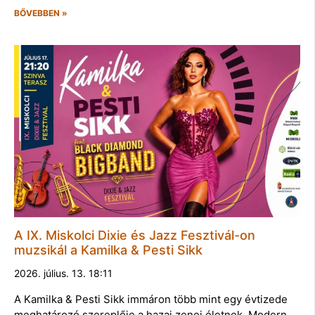
BŐVEBBEN »
A IX. Miskolci Dixie és Jazz Fesztivál-on
muzsikál a Kamilka & Pesti Sikk
2026. július. 13. 18:11
A Kamilka & Pesti Sikk immáron több mint egy évtizede
meghatározó szereplője a hazai zenei életnek. Modern