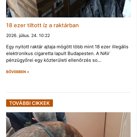
18 ezer tiltott íz a raktárban
2026. július. 24. 10:22
Egy nyitott raktár ajtaja mögött több mint 18 ezer illegális
elektronikus cigaretta lapult Budapesten. A NAV
pénzügyőrei egy közterületi ellenőrzés so…
BŐVEBBEN »
TOVÁBBI CIKKEK