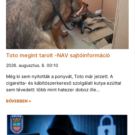
Toto megint tarolt -NAV sajtóinformáció
2026. augusztus. 6. 00:10
Még ki sem nyitották a ponyvát, Toto már jelzett. A
cigaretta- és kábítószerkereső szolgálati kutya ezúttal
sem tévedett: több mint hatezer doboz ille…
BŐVEBBEN »