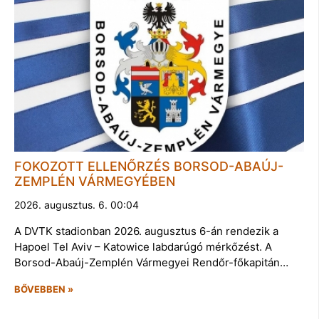
FOKOZOTT ELLENŐRZÉS BORSOD-ABAÚJ-
ZEMPLÉN VÁRMEGYÉBEN
2026. augusztus. 6. 00:04
A DVTK stadionban 2026. augusztus 6-án rendezik a
Hapoel Tel Aviv – Katowice labdarúgó mérkőzést. A
Borsod-Abaúj-Zemplén Vármegyei Rendőr-főkapitán…
BŐVEBBEN »