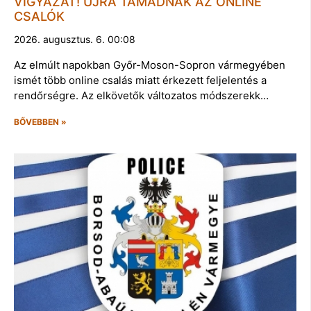
VIGYÁZAT! ÚJRA TÁMADNAK AZ ONLINE
CSALÓK
2026. augusztus. 6. 00:08
Az elmúlt napokban Győr-Moson-Sopron vármegyében
ismét több online csalás miatt érkezett feljelentés a
rendőrségre. Az elkövetők változatos módszerekk…
BŐVEBBEN »