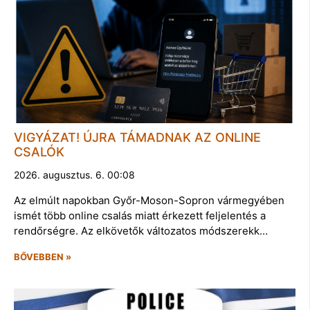
VIGYÁZAT! ÚJRA TÁMADNAK AZ ONLINE
CSALÓK
2026. augusztus. 6. 00:08
Az elmúlt napokban Győr-Moson-Sopron vármegyében
ismét több online csalás miatt érkezett feljelentés a
rendőrségre. Az elkövetők változatos módszerekk…
BŐVEBBEN »