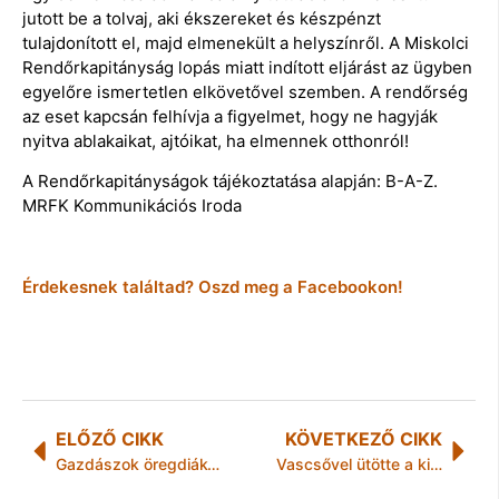
jutott be a tolvaj, aki ékszereket és készpénzt
tulajdonított el, majd elmenekült a helyszínről. A Miskolci
Rendőrkapitányság lopás miatt indított eljárást az ügyben
egyelőre ismertetlen elkövetővel szemben. A rendőrség
az eset kapcsán felhívja a figyelmet, hogy ne hagyják
nyitva ablakaikat, ajtóikat, ha elmennek otthonról!
A Rendőrkapitányságok tájékoztatása alapján: B-A-Z.
MRFK Kommunikációs Iroda
Érdekesnek találtad? Oszd meg a Facebookon!
ELŐZŐ CIKK
KÖVETKEZŐ CIKK
Gazdászok öregdiák-találkozója
Vascsővel ütötte a kiscicát