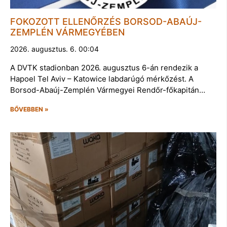
FOKOZOTT ELLENŐRZÉS BORSOD-ABAÚJ-
ZEMPLÉN VÁRMEGYÉBEN
2026. augusztus. 6. 00:04
A DVTK stadionban 2026. augusztus 6-án rendezik a
Hapoel Tel Aviv – Katowice labdarúgó mérkőzést. A
Borsod-Abaúj-Zemplén Vármegyei Rendőr-főkapitán…
BŐVEBBEN »