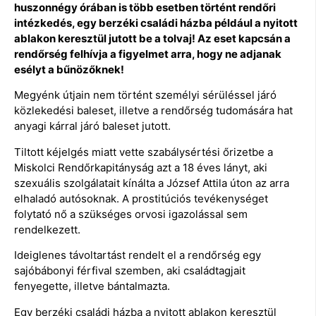
huszonnégy órában is több esetben történt rendőri
intézkedés, egy berzéki családi házba például a nyitott
ablakon keresztül jutott be a tolvaj! Az eset kapcsán a
rendőrség felhívja a figyelmet arra, hogy ne adjanak
esélyt a bűnözőknek!
Megyénk útjain nem történt személyi sérüléssel járó
közlekedési baleset, illetve a rendőrség tudomására hat
anyagi kárral járó baleset jutott.
Tiltott kéjelgés miatt vette szabálysértési őrizetbe a
Miskolci Rendőrkapitányság azt a 18 éves lányt, aki
szexuális szolgálatait kínálta a József Attila úton az arra
elhaladó autósoknak. A prostitúciós tevékenységet
folytató nő a szükséges orvosi igazolással sem
rendelkezett.
Ideiglenes távoltartást rendelt el a rendőrség egy
sajóbábonyi férfival szemben, aki családtagjait
fenyegette, illetve bántalmazta.
Egy berzéki családi házba a nyitott ablakon keresztül