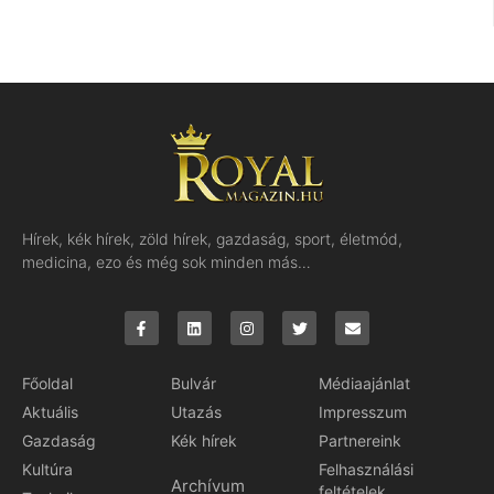
Hírek, kék hírek, zöld hírek, gazdaság, sport, életmód,
medicina, ezo és még sok minden más…
Főoldal
Bulvár
Médiaajánlat
Aktuális
Utazás
Impresszum
Gazdaság
Kék hírek
Partnereink
Kultúra
Felhasználási
Archívum
feltételek