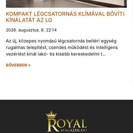
KOMPAKT LÉGCSATORNÁS KLÍMÁVAL BŐVÍTI
KÍNÁLATÁT AZ LG
2026. augusztus. 8. 22:14
Az új, közepes nyomású légcsatornás beltéri egység
rugalmas telepítést, csendes működést és intelligens
vezérlést kínál lakó- és kisebb kereskedelmi t…
BŐVEBBEN »