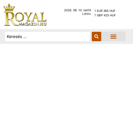
2026. 08. 10. hétfő
1 EUR 365 HUF
Lőrinc
1 GBP 425 HUF