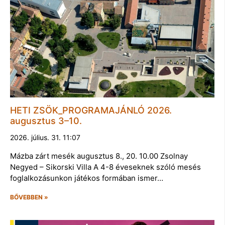
HETI ZSÖK_PROGRAMAJÁNLÓ 2026.
augusztus 3–10.
2026. július. 31. 11:07
Mázba zárt mesék augusztus 8., 20. 10.00 Zsolnay
Negyed – Sikorski Villa A 4-8 éveseknek szóló mesés
foglalkozásunkon játékos formában ismer…
BŐVEBBEN »