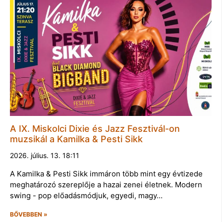
A IX. Miskolci Dixie és Jazz Fesztivál-on
muzsikál a Kamilka & Pesti Sikk
2026. július. 13. 18:11
A Kamilka & Pesti Sikk immáron több mint egy évtizede
meghatározó szereplője a hazai zenei életnek. Modern
swing - pop előadásmódjuk, egyedi, magy…
BŐVEBBEN »