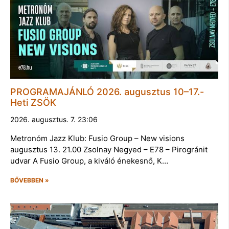
PROGRAMAJÁNLÓ 2026. augusztus 10–17.-
Heti ZSÖK
2026. augusztus. 7. 23:06
Metronóm Jazz Klub: Fusio Group – New visions
augusztus 13. 21.00 Zsolnay Negyed – E78 – Pirogránit
udvar A Fusio Group, a kiváló énekesnő, K…
BŐVEBBEN »