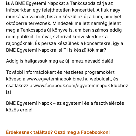
is
A BME Egyetemi Napokat a Tankcsapda zárja az
Infoparkban egy felejthetetlen koncerttel. A fiúk nagy
munkában vannak, hiszen készül az új album, amelyet
októberre terveznek. Mindezek mellett nemrég jelent
meg a Tankcsapda új könyve is, amiben számos eddig
nem publikált fotóval, sztorival kedveskednek a
rajongóknak. És persze készülnek a koncertekre, így a
BME Egyetemi Napokra is! Ti is készültök már?
Addig is hallgassuk meg az új lemez névadó dalát!
További információkért és részletes programokért
kövesd a www.egyeteminapok.bme.hu weboldalt, és
csatlakozz a www.facebook.com/egyeteminapok klubhoz
is!
BME Egyetemi Napok – az egyetemi és a fesztiválérzés
közös ereje!
Érdekesnek találtad? Oszd meg a Facebookon!