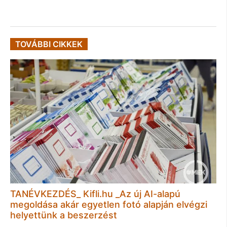
TOVÁBBI CIKKEK
TANÉVKEZDÉS_ Kifli.hu _Az új AI-alapú
megoldása akár egyetlen fotó alapján elvégzi
helyettünk a beszerzést