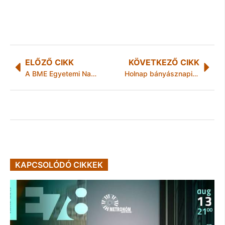
ELŐZŐ CIKK
KÖVETKEZŐ CIKK
A BME Egyetemi Napok legújabb sztárvendége a Supernem!
Holnap bányásznapi megemlékezés Perecesen
KAPCSOLÓDÓ CIKKEK