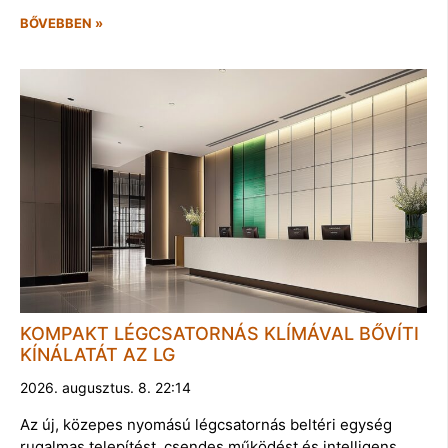
BŐVEBBEN »
KOMPAKT LÉGCSATORNÁS KLÍMÁVAL BŐVÍTI
KÍNÁLATÁT AZ LG
2026. augusztus. 8. 22:14
Az új, közepes nyomású légcsatornás beltéri egység
rugalmas telepítést, csendes működést és intelligens