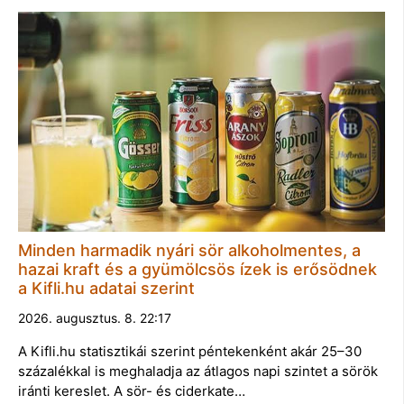
Minden harmadik nyári sör alkoholmentes, a
hazai kraft és a gyümölcsös ízek is erősödnek
a Kifli.hu adatai szerint
2026. augusztus. 8. 22:17
A Kifli.hu statisztikái szerint péntekenként akár 25–30
százalékkal is meghaladja az átlagos napi szintet a sörök
iránti kereslet. A sör- és ciderkate…