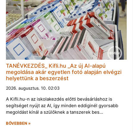
TANÉVKEZDÉS_ Kifli.hu _Az új AI-alapú
megoldása akár egyetlen fotó alapján elvégzi
helyettünk a beszerzést
2026. augusztus. 10. 02:03
A Kifli.hu-n az iskolakezdés előtti bevásárláshoz is
segítséget nyújt az AI, így minden eddiginél gyorsabb
megoldást kínál a szülőknek a tanszerek bes…
BŐVEBBEN »