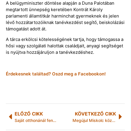
A belügyminiszter döntése alapján a Duna Palotában
megtartott ünnepség keretében Kontrát Károly
parlamenti államtitkár harminchat gyermeknek és jelen
lévő hozzátartozóiknak tanévkezdést segítő, beiskolázási
támogatást adott át.
A tárca erkölcsi kötelességének tartja, hogy támogassa a
hősi vagy szolgálati halottak családjait, anyagi segítséget
is nyújtva hozzájáruljon a tanévkezdéshez.
Érdekesnek találtad? Oszd meg a Facebookon!
ELŐZŐ CIKK
KÖVETKEZŐ CIKK
Saját otthonánál fenyegették a cigányok a Jobbik kerületi elnökét
Megújul Miskolc közösségi közlekedése