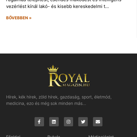
vezérlést kínál lakó- és kisebb kereskedelmi t…
BŐVEBBEN »
Hírek, kék hírek, zöld hírek, gazdaság, sport, életmód,
medicina, ezo és még sok minden más…
Főoldal
Bulvár
Médiaajánlat