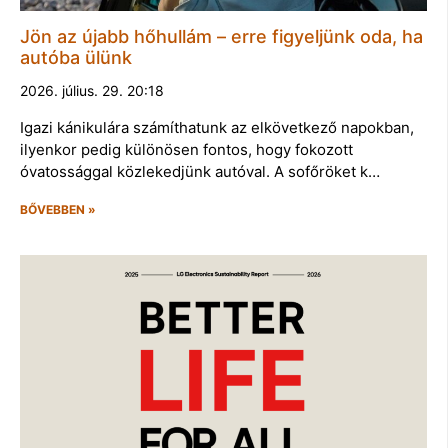
Jön az újabb hőhullám – erre figyeljünk oda, ha
autóba ülünk
2026. július. 29. 20:18
Igazi kánikulára számíthatunk az elkövetkező napokban,
ilyenkor pedig különösen fontos, hogy fokozott
óvatossággal közlekedjünk autóval. A sofőröket k…
BŐVEBBEN »