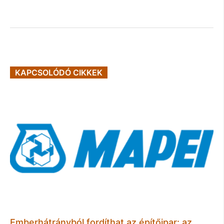
KAPCSOLÓDÓ CIKKEK
Emberhátrányból fordíthat az építőipar: az