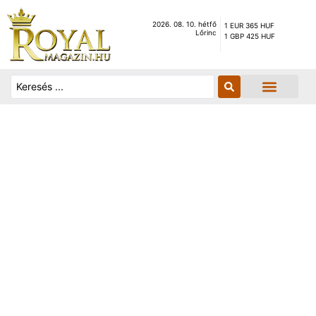
2026. 08. 10. hétfő
1 EUR 365 HUF
Lőrinc
1 GBP 425 HUF