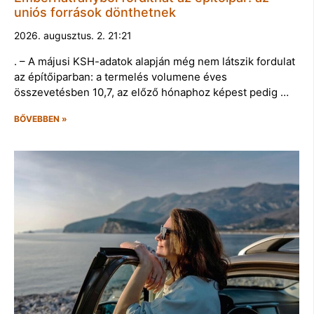
uniós források dönthetnek
2026. augusztus. 2. 21:21
. – A májusi KSH-adatok alapján még nem látszik fordulat
az építőiparban: a termelés volumene éves
összevetésben 10,7, az előző hónaphoz képest pedig …
BŐVEBBEN »