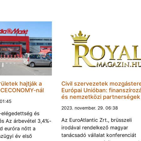
rületek hajtják a
Civil szervezetek mozgáster
a CECONOMY-nál
Európai Unióban: finanszíroz
és nemzetközi partnerségek
 01:45
2023. november. 29. 06:38
-elégedettség és
Az EuroAtlantic Zrt., brüsszeli
és Az árbevétel 3,4%-
irodával rendelkező magyar
árd euróra nőtt a
tanácsadó vállalat konferenciát
zügyi év első