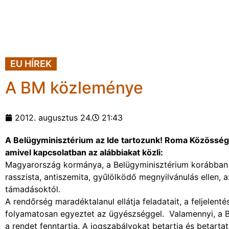
EU HÍREK
A BM közleménye
2012. augusztus 24.
21:43
A Belügyminisztérium az Ide tartozunk! Roma Közösségi H
amivel kapcsolatban az alábbiakat közli:
Magyarország kormánya, a Belügyminisztérium korábban s
rasszista, antiszemita, gyűlölködő megnyilvánulás ellen,
támadásoktól.
A rendőrség maradéktalanul ellátja feladatait, a feljelen
folyamatosan egyeztet az ügyészséggel. Valamennyi, a 
a rendet fenntartja. A jogszabályokat betartja és betarta