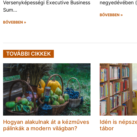
Versenyképességi Executive Business
negyedévében 
Sum…
BŐVEBBEN »
BŐVEBBEN »
TOVÁBBI CIKKEK
Hogyan alakulnak át a kézműves
Idén is népsze
pálinkák a modern világban?
tábor