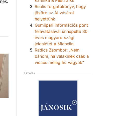
Kamilka & Pesti Sikk
nek.
Reális forgatókönyv, hogy
jövőre az AI vásárol
helyettünk
Gumiipari információs pont
felavatásával ünnepelte 30
éves magyarországi
jelenlétét a Michelin
Radics Zsombor: „Nem
bánom, ha valakinek csak a
vicces meleg fiú vagyok”
Hirdetés