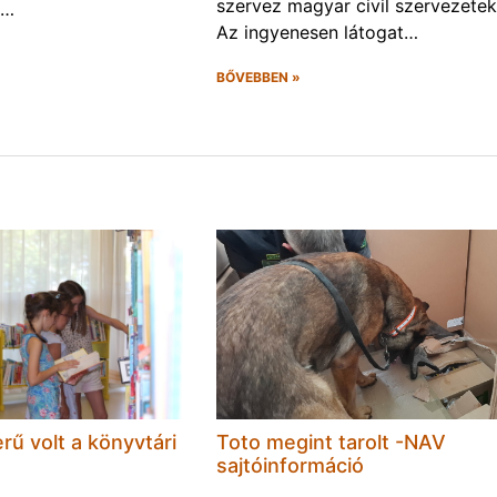
szervez magyar civil szervezetek
(…
Az ingyenesen látogat…
BŐVEBBEN »
rű volt a könyvtári
Toto megint tarolt -NAV
sajtóinformáció