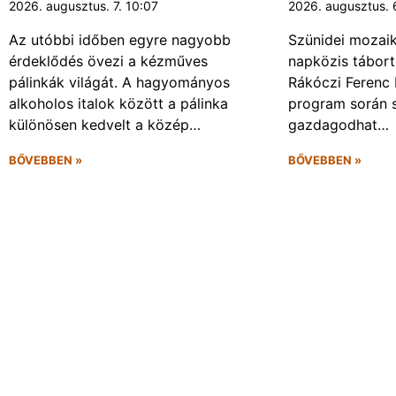
2026. augusztus. 7. 10:07
2026. augusztus. 
Az utóbbi időben egyre nagyobb
Szünidei mozai
érdeklődés övezi a kézműves
napközis tábort 
pálinkák világát. A hagyományos
Rákóczi Ferenc 
alkoholos italok között a pálinka
program során 
különösen kedvelt a közép…
gazdagodhat…
BŐVEBBEN »
BŐVEBBEN »