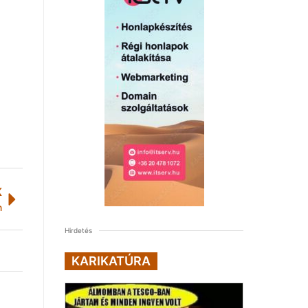
K
n
Hirdetés
KARIKATÚRA