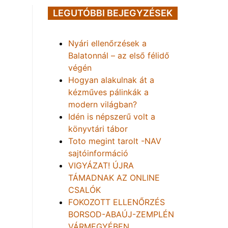
LEGUTÓBBI BEJEGYZÉSEK
Nyári ellenőrzések a
Balatonnál – az első félidő
végén
Hogyan alakulnak át a
kézműves pálinkák a
modern világban?
Idén is népszerű volt a
könyvtári tábor
Toto megint tarolt -NAV
sajtóinformáció
VIGYÁZAT! ÚJRA
TÁMADNAK AZ ONLINE
CSALÓK
FOKOZOTT ELLENŐRZÉS
BORSOD-ABAÚJ-ZEMPLÉN
VÁRMEGYÉBEN