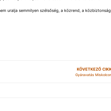
 nem uralja semmilyen szélsőség, a közrend, a közbiztonság
KÖVETKEZŐ CIK
Gyáravatás Miskolco