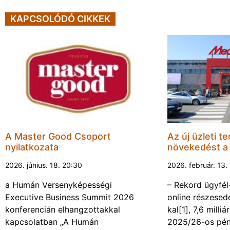
KAPCSOLÓDÓ CIKKEK
A Master Good Csoport
Az új üzleti te
nyilatkozata
növekedést 
2026. június. 18. 20:30
2026. február. 13.
a Humán Versenyképességi
– Rekord ügyfél
Executive Business Summit 2026
online részesed
konferencián elhangzottakkal
kal[1], 7,6 milli
kapcsolatban „A Humán
2025/26-os pén