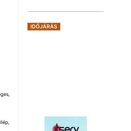
IDŐJÁRÁS
éges,
lép,