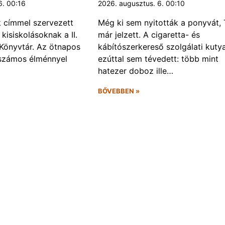
6. 00:16
2026. augusztus. 6. 00:10
k címmel szervezett
Még ki sem nyitották a ponyvát, 
kisiskolásoknak a II.
már jelzett. A cigaretta- és
Könyvtár. Az ötnapos
kábítószerkereső szolgálati kuty
számos élménnyel
ezúttal sem tévedett: több mint
hatezer doboz ille…
BŐVEBBEN »