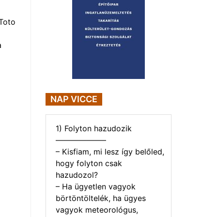
Toto
a
NAP VICCE
1) Folyton hazudozik
——————–
– Kisfiam, mi lesz így belőled,
hogy folyton csak
hazudozol?
– Ha ügyetlen vagyok
börtöntöltelék, ha ügyes
vagyok meteorológus,