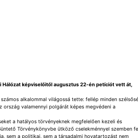
álózat képviselőitől augusztus 22-én petíciót vett át,
zámos alkalommal világossá tette: fellép minden szélsős
 az ország valamennyi polgárát képes megvédeni a
téseket a hatályos törvényeknek megfelelően kezeli és
Büntető Törvénykönyvbe ütköző cselekménnyel szemben fel
tja, sem a politikai, sem a társadalmi hovatartozást nem