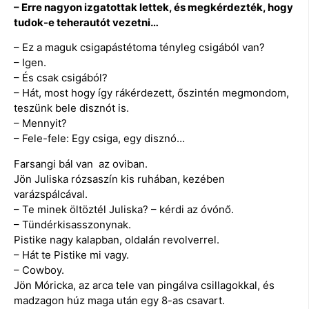
– Erre nagyon izgatottak lettek, és megkérdezték, hogy
tudok-e teherautót vezetni…
– Ez a maguk csigapástétoma tényleg csigából van?
– Igen.
– És csak csigából?
– Hát, most hogy így rákérdezett, őszintén megmondom,
teszünk bele disznót is.
– Mennyit?
– Fele-fele: Egy csiga, egy disznó…
Farsangi bál van az oviban.
Jön Juliska rózsaszín kis ruhában, kezében
varázspálcával.
– Te minek öltöztél Juliska? – kérdi az óvónő.
– Tündérkisasszonynak.
Pistike nagy kalapban, oldalán revolverrel.
– Hát te Pistike mi vagy.
– Cowboy.
Jön Móricka, az arca tele van pingálva csillagokkal, és
madzagon húz maga után egy 8-as csavart.