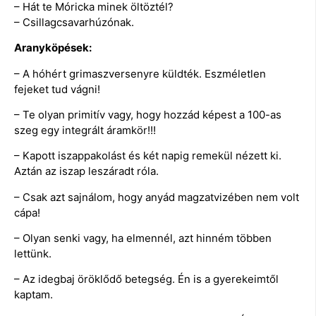
– Hát te Móricka minek öltöztél?
– Csillagcsavarhúzónak.
Aranyköpések:
– A hóhért grimaszversenyre küldték. Eszméletlen
fejeket tud vágni!
– Te olyan primitív vagy, hogy hozzád képest a 100-as
szeg egy integrált áramkör!!!
– Kapott iszappakolást és két napig remekül nézett ki.
Aztán az iszap leszáradt róla.
– Csak azt sajnálom, hogy anyád magzatvizében nem volt
cápa!
– Olyan senki vagy, ha elmennél, azt hinném többen
lettünk.
– Az idegbaj öröklődő betegség. Én is a gyerekeimtől
kaptam.