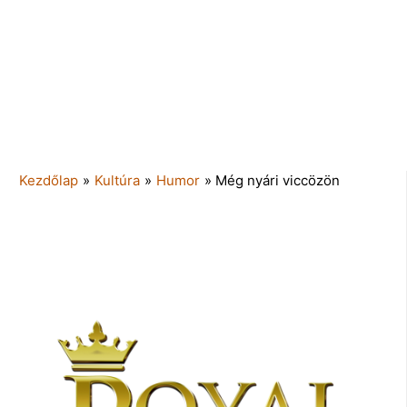
Kezdőlap
»
Kultúra
»
Humor
»
Még nyári viccözön