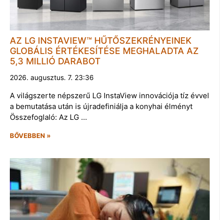
AZ LG INSTAVIEW™ HŰTŐSZEKRÉNYEINEK
GLOBÁLIS ÉRTÉKESÍTÉSE MEGHALADTA AZ
5,3 MILLIÓ DARABOT
2026. augusztus. 7. 23:36
A világszerte népszerű LG InstaView innovációja tíz évvel
a bemutatása után is újradefiniálja a konyhai élményt
Összefoglaló: Az LG …
BŐVEBBEN »