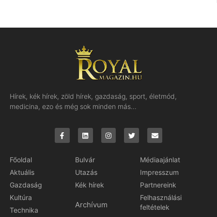
Hírek, kék hírek, zöld hírek, gazdaság, sport, életmód,
medicina, ezo és még sok minden más…
Főoldal
Bulvár
Médiaajánlat
Aktuális
Utazás
Impresszum
Gazdaság
Kék hírek
Partnereink
Kultúra
Felhasználási
Archívum
feltételek
Technika