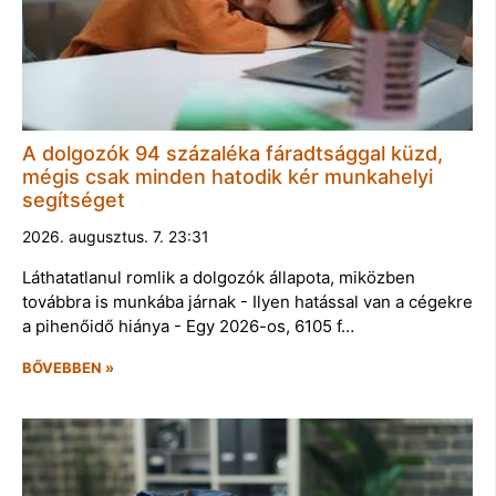
A dolgozók 94 százaléka fáradtsággal küzd,
mégis csak minden hatodik kér munkahelyi
segítséget
2026. augusztus. 7. 23:31
Láthatatlanul romlik a dolgozók állapota, miközben
továbbra is munkába járnak - Ilyen hatással van a cégekre
a pihenőidő hiánya - Egy 2026-os, 6105 f…
BŐVEBBEN »