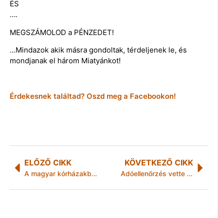
ÉS
….
MEGSZÁMOLOD a PÉNZEDET!
…Mindazok akik másra gondoltak, térdeljenek le, és
mondjanak el három Miatyánkot!
Érdekesnek találtad? Oszd meg a Facebookon!
ELŐZŐ CIKK
KÖVETKEZŐ CIKK
A magyar kórházakban fekvők 64%-ának tápláltsági állapota kóros
Adóellenőrzés vette el a virágos jó kedvét