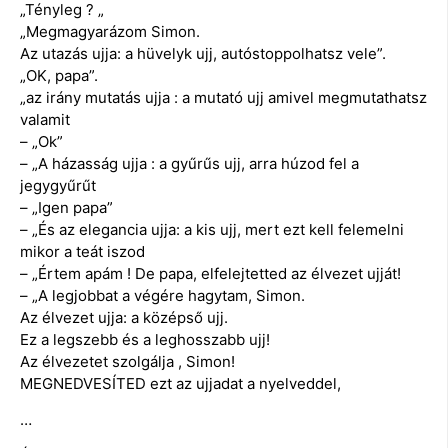
„Tényleg ? „
„Megmagyarázom Simon.
Az utazás ujja: a hüvelyk ujj, autóstoppolhatsz vele”.
„OK, papa”.
„az irány mutatás ujja : a mutató ujj amivel megmutathatsz
valamit
– „Ok”
– „A házasság ujja : a gyűrűs ujj, arra húzod fel a
jegygyűrűt
– „Igen papa”
– „És az elegancia ujja: a kis ujj, mert ezt kell felemelni
mikor a teát iszod
– „Értem apám ! De papa, elfelejtetted az élvezet ujját!
– „A legjobbat a végére hagytam, Simon.
Az élvezet ujja: a középső ujj.
Ez a legszebb és a leghosszabb ujj!
Az élvezetet szolgálja , Simon!
MEGNEDVESÍTED ezt az ujjadat a nyelveddel,
…