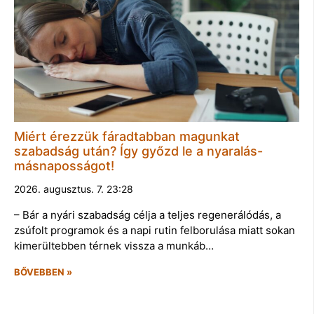
Miért érezzük fáradtabban magunkat
szabadság után? Így győzd le a nyaralás-
másnaposságot!
2026. augusztus. 7. 23:28
– Bár a nyári szabadság célja a teljes regenerálódás, a
zsúfolt programok és a napi rutin felborulása miatt sokan
kimerültebben térnek vissza a munkáb…
BŐVEBBEN »