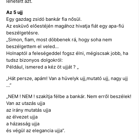
lehetett azt.
Az 5 ujj
Egy gazdag zsidó bankár fia nősül.
Az esküvő előestéjén magához hivatja fiát egy apa-fiú
beszélgetésre.
„Simon, fiam, most döbbenek rá, hogy soha nem
beszélgettem el veled…
Holnaptól a feleségeddel fogsz élni, mégiscsak jobb, ha
tudsz bizonyos dolgokról:
Például, ismered a kéz öt ujját ? „
„Hát persze, apám! Van a hüvelyk ujj,mutató ujj, nagy ujj
…”
„NEM ! NEM ! szakítja félbe a bankár. Nem erről beszélek!
Van az utazás ujja
az irány mutatás ujja
az élvezet ujja
a házasság ujja
és végül az elegancia ujja”.