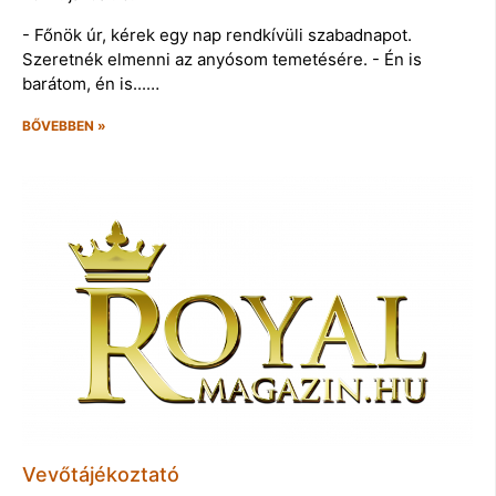
- Főnök úr, kérek egy nap rendkívüli szabadnapot.
Szeretnék elmenni az anyósom temetésére. - Én is
barátom, én is...…
BŐVEBBEN »
Vevőtájékoztató