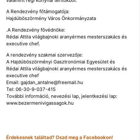
valamint régi konyhai terítőkből.
A Rendezvény főtámogatója:
Hajdúböszörmény Város Önkormányzata
.A Rendezvény fővédnöke:
Rédai Attila világbajnoki aranyérmes mesterszakács és
executive chef.
A rendezvény szakmai szervezője:
A Hajdúböszörményi Gasztronómiai Egyesület és
Rédai Attila világbajnoki aranyérmes mesterszakács és
executive chef
Email: gajdan_antalne@freemail.hu
Tel: 06-30-9-037-415
További információ, nevezési lap, jelentkezési lap:
www.bezermenivigassagok.hu
Érdekesnek találtad? Oszd meg a Facebookon!