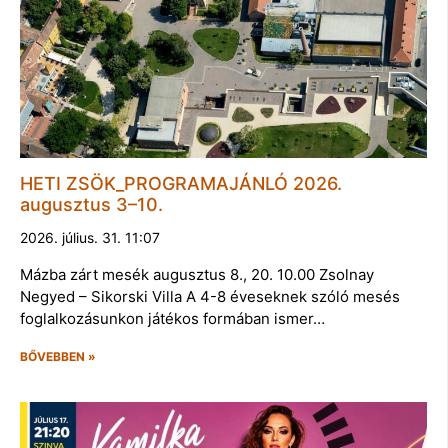
HETI ZSÖK_PROGRAMAJÁNLÓ 2026.
augusztus 3–10.
2026. július. 31. 11:07
Mázba zárt mesék augusztus 8., 20. 10.00 Zsolnay
Negyed – Sikorski Villa A 4-8 éveseknek szóló mesés
foglalkozásunkon játékos formában ismer…
BŐVEBBEN »