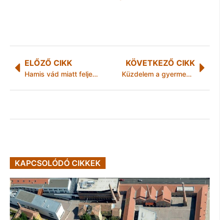
ELŐZŐ CIKK
KÖVETKEZŐ CIKK
Hamis vád miatt feljelentette Efraim Zuroffot a Jobbik
Küzdelem a gyermekszegénység és a gettók megszüntetéséért a következetes jogérvényesítéssel
KAPCSOLÓDÓ CIKKEK