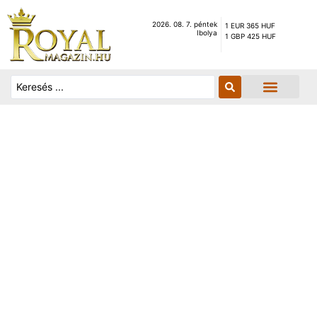
2026. 08. 7. péntek
1 EUR 365 HUF
Ibolya
1 GBP 425 HUF