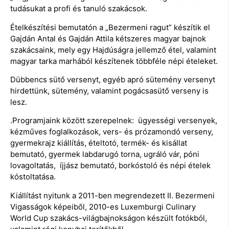
tudásukat a profi és tanuló szakácsok.
Ételkészítési bemutatón a „Bezermeni ragut” készítik el
Gajdán Antal és Gajdán Attila kétszeres magyar bajnok
szakácsaink, mely egy Hajdúságra jellemző étel, valamint
magyar tarka marhából készítenek többféle népi ételeket.
Dübbencs sütő versenyt, egyéb apró sütemény versenyt
hirdettünk, sütemény, valamint pogácsasütő verseny is
lesz.
.Programjaink között szerepelnek: ügyességi versenyek,
kézműves foglalkozások, vers- és prózamondó verseny,
gyermekrajz kiállítás, ételtotó, termék- és kisállat
bemutató, gyermek labdarugó torna, ugráló vár, póni
lovagoltatás, íjjász bemutató, borkóstoló és népi ételek
kóstoltatása.
Kiállítást nyitunk a 2011-ben megrendezett II. Bezermeni
Vigasságok képeiből, 2010-es Luxemburgi Culinary
World Cup szakács-világbajnokságon készült fotókból,