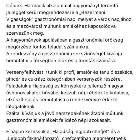
Célunk: Harmadik alkalommal hagyományt teremtő
jelleggel kerül megrendezésre a „Bezermeni
Vigasságok” gasztronómiai nap, melyet a város napjához
és a mezővárosi múltunk emlékéhez kapcsolódva
szervezünk meg.
A hagyományok ápolásában a gasztronómiai örökség
megőrzése fontos feladat számunkra.
A rendezvény a gasztronómia sokszínűségét kívánja
bemutatni a térségben élők és a turisták számára.
Versenyfelhívást írtunk ki profi, amatőr és tanuló szakács,
pincér és cukrász kategóriában versenyzők részére.
Feladatuk a Hajdúság és környékére jellemző magyar
őshonos állatok húsából készült népi ételek felkutatása,
elkészítése és bemutatása a rendezvényre érkező
látogatóknak.
Ezáltal kívánjuk a jövő nemzedékének átadni múltunk
gasztronómiai emlékeit felidéző népi szokásait.
E napon keressük a „Hajdúság legjobb chefjét” és a
„Legjobb fakanálforgató” chefcsatában megmérethetik