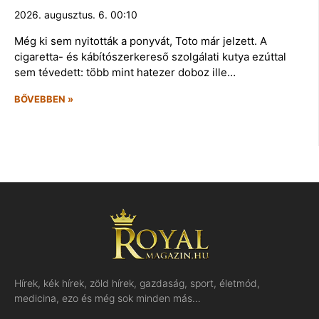
2026. augusztus. 6. 00:10
Még ki sem nyitották a ponyvát, Toto már jelzett. A
cigaretta- és kábítószerkereső szolgálati kutya ezúttal
sem tévedett: több mint hatezer doboz ille…
BŐVEBBEN »
Hírek, kék hírek, zöld hírek, gazdaság, sport, életmód,
medicina, ezo és még sok minden más…