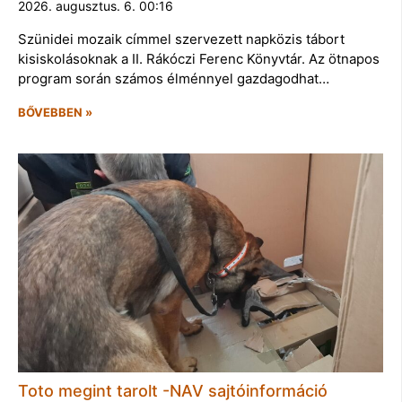
2026. augusztus. 6. 00:16
Szünidei mozaik címmel szervezett napközis tábort
kisiskolásoknak a II. Rákóczi Ferenc Könyvtár. Az ötnapos
program során számos élménnyel gazdagodhat…
BŐVEBBEN »
Toto megint tarolt -NAV sajtóinformáció