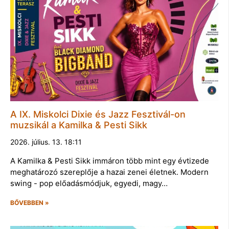
A IX. Miskolci Dixie és Jazz Fesztivál-on
muzsikál a Kamilka & Pesti Sikk
2026. július. 13. 18:11
A Kamilka & Pesti Sikk immáron több mint egy évtizede
meghatározó szereplője a hazai zenei életnek. Modern
swing - pop előadásmódjuk, egyedi, magy…
BŐVEBBEN »