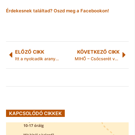
Érdekesnek találtad? Oszd meg a Facebookon!
ELŐZŐ CIKK
KÖVETKEZŐ CIKK
Itt a nyolcadik aranyunk-Risztov Éva aranyérmes 10 kilométeren
MIHŐ – Csőcserét végeztek szolgáltatás kiesés nélkül
KAPCSOLÓDÓ CIKKEK