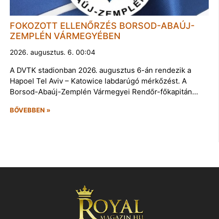
FOKOZOTT ELLENŐRZÉS BORSOD-ABAÚJ-
ZEMPLÉN VÁRMEGYÉBEN
2026. augusztus. 6. 00:04
A DVTK stadionban 2026. augusztus 6-án rendezik a
Hapoel Tel Aviv – Katowice labdarúgó mérkőzést. A
Borsod-Abaúj-Zemplén Vármegyei Rendőr-főkapitán…
BŐVEBBEN »