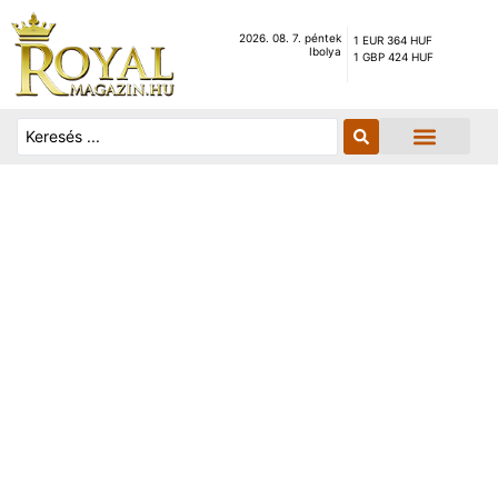
2026. 08. 7. péntek
1 EUR 364 HUF
Ibolya
1 GBP 424 HUF