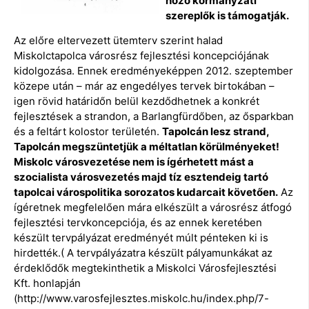
hozó kormányzati
szereplők is támogatják.
Az előre eltervezett ütemterv szerint halad
Miskolctapolca városrész fejlesztési koncepciójának
kidolgozása. Ennek eredményeképpen 2012. szeptember
közepe után – már az engedélyes tervek birtokában –
igen rövid határidőn belül kezdődhetnek a konkrét
fejlesztések a strandon, a Barlangfürdőben, az ősparkban
és a feltárt kolostor területén.
Tapolcán lesz strand,
Tapolcán megszüntetjük a méltatlan körülményeket!
Miskolc városvezetése nem is ígérhetett mást a
szocialista városvezetés majd tíz esztendeig tartó
tapolcai várospolitika sorozatos kudarcait követően.
Az
ígéretnek megfelelően mára elkészült a városrész átfogó
fejlesztési tervkoncepciója, és az ennek keretében
készült tervpályázat eredményét múlt pénteken ki is
hirdették.( A tervpályázatra készült pályamunkákat az
érdeklődők megtekinthetik a Miskolci Városfejlesztési
Kft. honlapján
(http://www.varosfejlesztes.miskolc.hu/index.php/7-