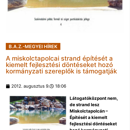
B.A.Z.-MEGYEI HÍREK
A miskolctapolcai strand építését a
kiemelt fejlesztési döntéseket hozó
kormányzati szereplők is támogatják
2012. augusztus 9.
18:06
Látogatóközpont nem,
de strand lesz
Miskolctapolcán –
Építését a kiemelt
fejlesztési döntéseket