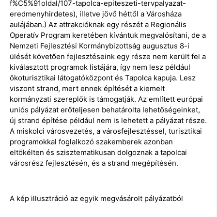
f%C5%91oldal/107-tapolca-epiteszeti-tervpalyazat-
eredmenyhirdetes), illetve jövő héttől a Városháza
aulájában.) Az attrakcióknak egy részét a Regionális
Operatív Program keretében kívántuk megvalósítani, de a
Nemzeti Fejlesztési Kormánybizottság augusztus 8-i
ülését követően fejlesztéseink egy része nem került fel a
kiválasztott programok listájára, így nem lesz például
ökoturisztikai látogatóközpont és Tapolca kapuja. Lesz
viszont strand, mert ennek építését a kiemelt
kormányzati szereplők is támogatják. Az említett európai
uniós pályázat erőteljesen behatárolta lehetőségeinket,
új strand építése például nem is lehetett a pályázat része.
A miskolci városvezetés, a városfejlesztéssel, turisztikai
programokkal foglalkozó szakemberek azonban
eltökélten és szisztematikusan dolgoznak a tapolcai
városrész fejlesztésén, és a strand megépítésén.
A kép illusztráció az egyik megvásárolt pályázatból