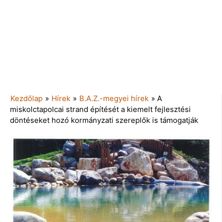
Kezdőlap
»
Hírek
»
B.A.Z.-megyei hírek
»
A
miskolctapolcai strand építését a kiemelt fejlesztési
döntéseket hozó kormányzati szereplők is támogatják