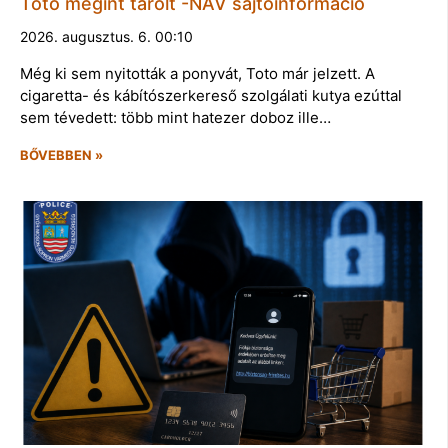
Toto megint tarolt -NAV sajtóinformáció
2026. augusztus. 6. 00:10
Még ki sem nyitották a ponyvát, Toto már jelzett. A
cigaretta- és kábítószerkereső szolgálati kutya ezúttal
sem tévedett: több mint hatezer doboz ille…
BŐVEBBEN »