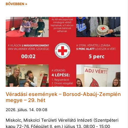
BŐVEBBEN »
Véradási események – Borsod-Abaúj-Zemplén
megye – 29. hét
2026. július. 14. 09:08
Miskolc, Miskolci Területi Vérellátó Intézeti (Szentpéteri
kapu 72-76. Főépület II. em.) július 13. 08:00 - 15:00