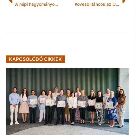
A népi hagyományok hétvégéje
Kövesdi táncos az Olimpián
KAPCSOLÓDÓ CIKKEK