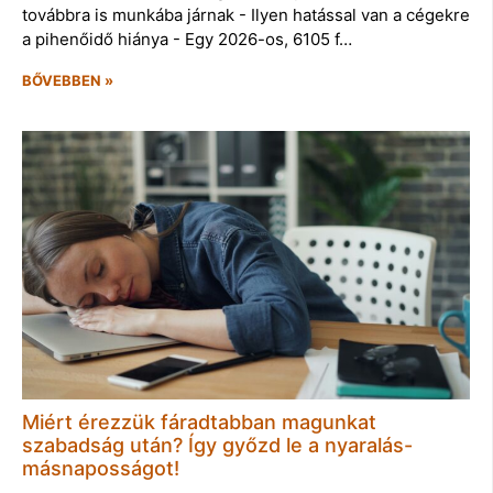
továbbra is munkába járnak - Ilyen hatással van a cégekre
a pihenőidő hiánya - Egy 2026-os, 6105 f…
BŐVEBBEN »
Miért érezzük fáradtabban magunkat
szabadság után? Így győzd le a nyaralás-
másnaposságot!