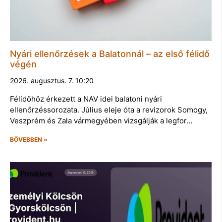
Nyári ellenőrzések a Balatonnál – az első félidő
végén
2026. augusztus. 7. 10:20
Félidőhöz érkezett a NAV idei balatoni nyári
ellenőrzéssorozata. Július eleje óta a revizorok Somogy,
Veszprém és Zala vármegyében vizsgálják a legfor…
BŐVEBBEN »