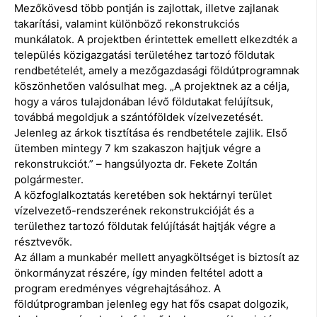
Mezőkövesd több pontján is zajlottak, illetve zajlanak
takarítási, valamint különböző rekonstrukciós
munkálatok. A projektben érintettek emellett elkezdték a
település közigazgatási területéhez tartozó földutak
rendbetételét, amely a mezőgazdasági földútprogramnak
köszönhetően valósulhat meg. „A projektnek az a célja,
hogy a város tulajdonában lévő földutakat felújítsuk,
továbbá megoldjuk a szántóföldek vízelvezetését.
Jelenleg az árkok tisztítása és rendbetétele zajlik. Első
ütemben mintegy 7 km szakaszon hajtjuk végre a
rekonstrukciót.” – hangsúlyozta dr. Fekete Zoltán
polgármester.
A közfoglalkoztatás keretében sok hektárnyi terület
vízelvezető-rendszerének rekonstrukcióját és a
területhez tartozó földutak felújítását hajtják végre a
résztvevők.
Az állam a munkabér mellett anyagköltséget is biztosít az
önkormányzat részére, így minden feltétel adott a
program eredményes végrehajtásához. A
földútprogramban jelenleg egy hat fős csapat dolgozik,