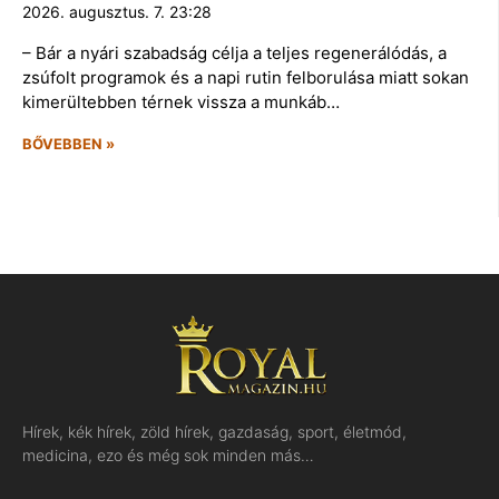
2026. augusztus. 7. 23:28
– Bár a nyári szabadság célja a teljes regenerálódás, a
zsúfolt programok és a napi rutin felborulása miatt sokan
kimerültebben térnek vissza a munkáb…
BŐVEBBEN »
Hírek, kék hírek, zöld hírek, gazdaság, sport, életmód,
medicina, ezo és még sok minden más…