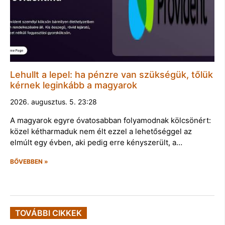
Lehullt a lepel: ha pénzre van szükségük, tőlük
kérnek leginkább a magyarok
2026. augusztus. 5. 23:28
A magyarok egyre óvatosabban folyamodnak kölcsönért:
közel kétharmaduk nem élt ezzel a lehetőséggel az
elmúlt egy évben, aki pedig erre kényszerült, a…
BŐVEBBEN »
TOVÁBBI CIKKEK