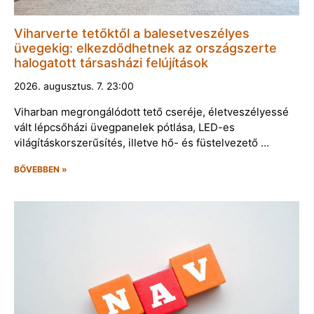
Viharverte tetőktől a balesetveszélyes
üvegekig: elkezdődhetnek az országszerte
halogatott társasházi felújítások
2026. augusztus. 7. 23:00
Viharban megrongálódott tető cseréje, életveszélyessé
vált lépcsőházi üvegpanelek pótlása, LED-es
világításkorszerűsítés, illetve hő- és füstelvezető …
BŐVEBBEN »