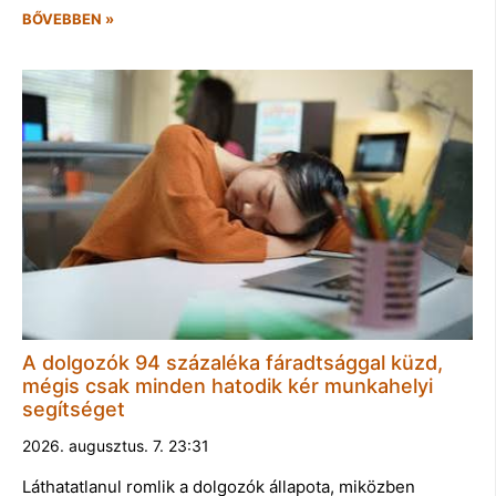
BŐVEBBEN »
A dolgozók 94 százaléka fáradtsággal küzd,
mégis csak minden hatodik kér munkahelyi
segítséget
2026. augusztus. 7. 23:31
Láthatatlanul romlik a dolgozók állapota, miközben