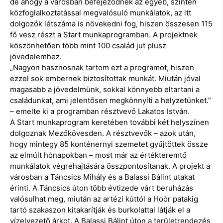
de ahogy a városban befejeződnek az egyéb, szintén
közfoglalkoztatással megvalósuló munkálatok, az itt
dolgozók létszáma is növekedni fog, hiszen összesen 115
fő vesz részt a Start munkaprogramban. A projektnek
köszönhetően több mint 100 család jut plusz
jövedelemhez.
„Nagyon hasznosnak tartom ezt a programot, hiszen
ezzel sok embernek biztosítottak munkát. Miután jóval
magasabb a jövedelmünk, sokkal könnyebb eltartani a
családunkat, ami jelentősen megkönnyíti a helyzetünket.”
– emelte ki a programban résztvevő Lakatos István.
A Start munkaprogram keretében további két helyszínen
dolgoznak Mezőkövesden. A résztvevők – azok után,
hogy mintegy 85 konténernyi szemetet gyűjtöttek össze
az elmúlt hónapokban – most már az értékteremtő
munkálatok végrehajtására összpontosítanak. A projekt a
városban a Táncsics Mihály és a Balassi Bálint utakat
érinti. A Táncsics úton több évtizede várt beruházás
valósulhat meg, miután az artézi kúttól a Hoór patakig
tartó szakaszon kitakarítják és burkolattal látják el a
vízelvezető árkot. A Balassi Bálint úton a területrendezés