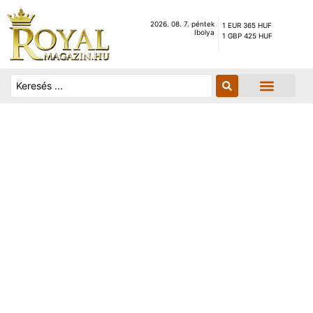
2026. 08. 7. péntek
1 EUR 365 HUF
Ibolya
1 GBP 425 HUF