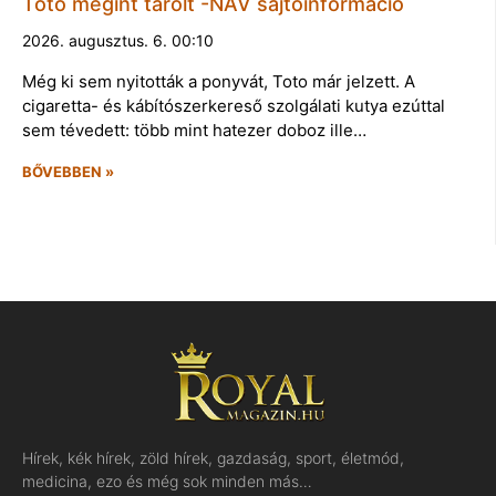
Toto megint tarolt -NAV sajtóinformáció
2026. augusztus. 6. 00:10
Még ki sem nyitották a ponyvát, Toto már jelzett. A
cigaretta- és kábítószerkereső szolgálati kutya ezúttal
sem tévedett: több mint hatezer doboz ille…
BŐVEBBEN »
Hírek, kék hírek, zöld hírek, gazdaság, sport, életmód,
medicina, ezo és még sok minden más…