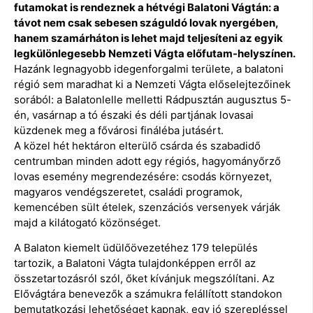
futamokat is rendeznek a hétvégi Balatoni Vágtán: a
távot nem csak sebesen száguldó lovak nyergében,
hanem szamárháton is lehet majd teljesíteni az egyik
legkülönlegesebb Nemzeti Vágta előfutam-helyszínen.
Hazánk legnagyobb idegenforgalmi területe, a balatoni
régió sem maradhat ki a Nemzeti Vágta előselejtezőinek
sorából: a Balatonlelle melletti Rádpusztán augusztus 5-
én, vasárnap a tó északi és déli partjának lovasai
küzdenek meg a fővárosi fináléba jutásért.
A közel hét hektáron elterülő csárda és szabadidő
centrumban minden adott egy régiós, hagyományőrző
lovas esemény megrendezésére: csodás környezet,
magyaros vendégszeretet, családi programok,
kemencében sült ételek, szenzációs versenyek várják
majd a kilátogató közönséget.
A Balaton kiemelt üdülőövezetéhez 179 település
tartozik, a Balatoni Vágta tulajdonképpen erről az
összetartozásról szól, őket kívánjuk megszólítani. Az
Elővágtára benevezők a számukra felállított standokon
bemutatkozási lehetőséget kapnak, egy jó szerepléssel