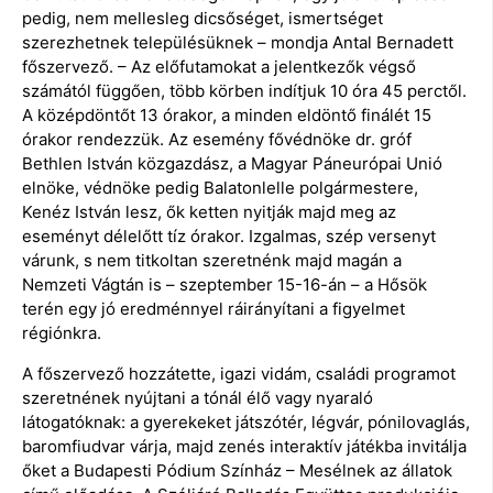
pedig, nem mellesleg dicsőséget, ismertséget
szerezhetnek településüknek – mondja Antal Bernadett
főszervező. – Az előfutamokat a jelentkezők végső
számától függően, több körben indítjuk 10 óra 45 perctől.
A középdöntőt 13 órakor, a minden eldöntő finálét 15
órakor rendezzük. Az esemény fővédnöke dr. gróf
Bethlen István közgazdász, a Magyar Páneurópai Unió
elnöke, védnöke pedig Balatonlelle polgármestere,
Kenéz István lesz, ők ketten nyitják majd meg az
eseményt délelőtt tíz órakor. Izgalmas, szép versenyt
várunk, s nem titkoltan szeretnénk majd magán a
Nemzeti Vágtán is – szeptember 15-16-án – a Hősök
terén egy jó eredménnyel ráirányítani a figyelmet
régiónkra.
A főszervező hozzátette, igazi vidám, családi programot
szeretnének nyújtani a tónál élő vagy nyaraló
látogatóknak: a gyerekeket játszótér, légvár, pónilovaglás,
baromfiudvar várja, majd zenés interaktív játékba invitálja
őket a Budapesti Pódium Színház – Mesélnek az állatok