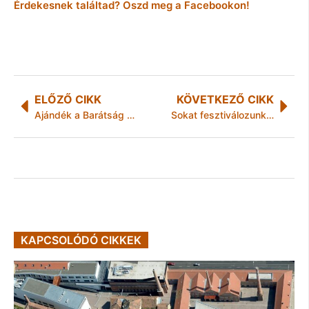
Érdekesnek találtad? Oszd meg a Facebookon!
ELŐZŐ CIKK
KÖVETKEZŐ CIKK
Ajándék a Barátság Világnapja alkalmából!
Sokat fesztiválozunk, keveset költünk
KAPCSOLÓDÓ CIKKEK