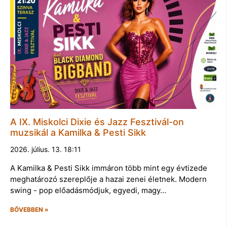
A IX. Miskolci Dixie és Jazz Fesztivál-on
muzsikál a Kamilka & Pesti Sikk
2026. július. 13. 18:11
A Kamilka & Pesti Sikk immáron több mint egy évtizede
meghatározó szereplője a hazai zenei életnek. Modern
swing - pop előadásmódjuk, egyedi, magy…
BŐVEBBEN »