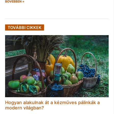
BŐVEBBEN »
TOVÁBBI CIKKEK
Hogyan alakulnak át a kézműves pálinkák a
modern világban?