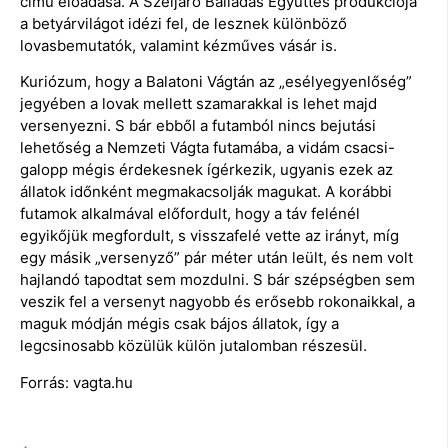
című előadása. A Széljáró Balladás Együttes produkciója
a betyárvilágot idézi fel, de lesznek különböző
lovasbemutatók, valamint kézműves vásár is.
Kuriózum, hogy a Balatoni Vágtán az „esélyegyenlőség”
jegyében a lovak mellett szamarakkal is lehet majd
versenyezni. S bár ebből a futamból nincs bejutási
lehetőség a Nemzeti Vágta futamába, a vidám csacsi-
galopp mégis érdekesnek ígérkezik, ugyanis ezek az
állatok időnként megmakacsolják magukat. A korábbi
futamok alkalmával előfordult, hogy a táv felénél
egyikőjük megfordult, s visszafelé vette az irányt, míg
egy másik „versenyző” pár méter után leült, és nem volt
hajlandó tapodtat sem mozdulni. S bár szépségben sem
veszik fel a versenyt nagyobb és erősebb rokonaikkal, a
maguk módján mégis csak bájos állatok, így a
legcsinosabb közülük külön jutalomban részesül.
Forrás: vagta.hu