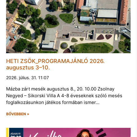
HETI ZSÖK_PROGRAMAJÁNLÓ 2026.
augusztus 3–10.
2026. július. 31. 11:07
Mázba zárt mesék augusztus 8., 20. 10.00 Zsolnay
Negyed – Sikorski Villa A 4-8 éveseknek szóló mesés
foglalkozásunkon játékos formában ismer…
BŐVEBBEN »