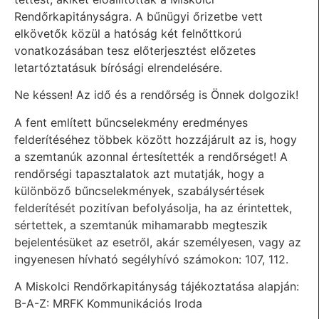
Rendőrkapitányságra. A bűnügyi őrizetbe vett
elkövetők közül a hatóság két felnőttkorú
vonatkozásában tesz előterjesztést előzetes
letartóztatásuk bírósági elrendelésére.
Ne késsen! Az idő és a rendőrség is Önnek dolgozik!
A fent említett bűncselekmény eredményes
felderítéséhez többek között hozzájárult az is, hogy
a szemtanúk azonnal értesítették a rendőrséget! A
rendőrségi tapasztalatok azt mutatják, hogy a
különböző bűncselekmények, szabálysértések
felderítését pozitívan befolyásolja, ha az érintettek,
sértettek, a szemtanúk mihamarabb megteszik
bejelentésüket az esetről, akár személyesen, vagy az
ingyenesen hívható segélyhívó számokon: 107, 112.
A Miskolci Rendőrkapitányság tájékoztatása alapján:
B-A-Z: MRFK Kommunikációs Iroda