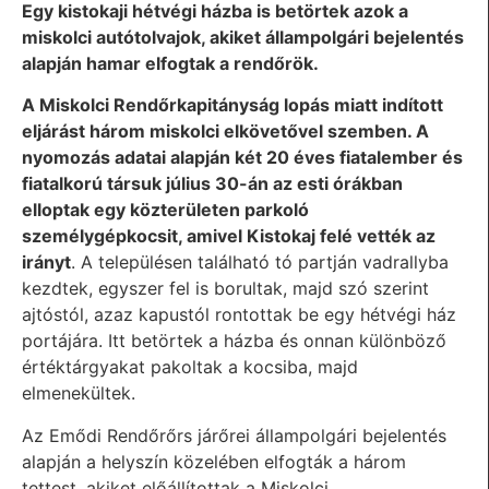
Egy kistokaji hétvégi házba is betörtek azok a
miskolci autótolvajok, akiket állampolgári bejelentés
alapján hamar elfogtak a rendőrök.
A Miskolci Rendőrkapitányság lopás miatt indított
eljárást három miskolci elkövetővel szemben. A
nyomozás adatai alapján két 20 éves fiatalember és
fiatalkorú társuk július 30-án az esti órákban
elloptak egy közterületen parkoló
személygépkocsit, amivel Kistokaj felé vették az
irányt
.
A településen található tó partján vadrallyba
kezdtek, egyszer fel is borultak, majd szó szerint
ajtóstól, azaz kapustól rontottak be egy hétvégi ház
portájára. Itt betörtek a házba és onnan különböző
értéktárgyakat pakoltak a kocsiba, majd
elmenekültek.
Az Emődi Rendőrőrs járőrei állampolgári bejelentés
alapján a helyszín közelében elfogták a három
tettest, akiket előállítottak a Miskolci