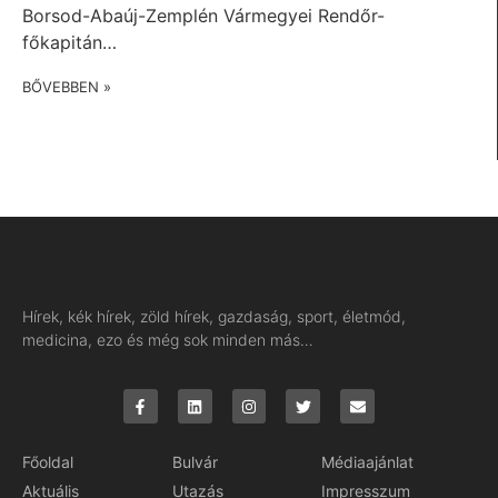
Borsod-Abaúj-Zemplén Vármegyei Rendőr-
főkapitán…
BŐVEBBEN »
Hírek, kék hírek, zöld hírek, gazdaság, sport, életmód,
medicina, ezo és még sok minden más…
Főoldal
Bulvár
Médiaajánlat
Aktuális
Utazás
Impresszum