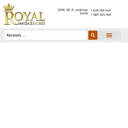
2026. 08. 9. vasárnap
1 EUR 365 HUF
Emőd
1 GBP 425 HUF