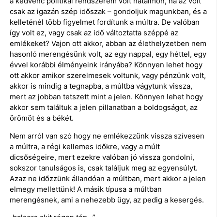
a kedvenc politikai rendszerem volt hatalmon, na az volt
csak az igazán szép időszak – gondoljuk magunkban, és a
kelleténél több figyelmet fordítunk a múltra. De valóban
így volt ez, vagy csak az idő változtatta széppé az
emlékeket? Vajon ott akkor, abban az élethelyzetben nem
hasonló merengésünk volt, az egy nappal, egy héttel, egy
évvel korábbi élményeink irányába? Könnyen lehet hogy
ott akkor amikor szerelmesek voltunk, vagy pénzünk volt,
akkor is mindig a tegnapba, a múltba vágytunk vissza,
mert az jobban tetszett mint a jelen. Könnyen lehet hogy
akkor sem találtuk a jelen pillanatban a boldogságot, az
örömöt és a békét.
Nem arról van szó hogy ne emlékezzünk vissza szívesen
a múltra, a régi kellemes időkre, vagy a múlt
dicsőségeire, mert ezekre valóban jó vissza gondolni,
sokszor tanulságos is, csak találjuk meg az egyensúlyt.
Azaz ne időzzünk állandóan a múltban, mert akkor a jelen
elmegy mellettünk! A másik típusa a múltban
merengésnek, ami a nehezebb ügy, az pedig a kesergés.