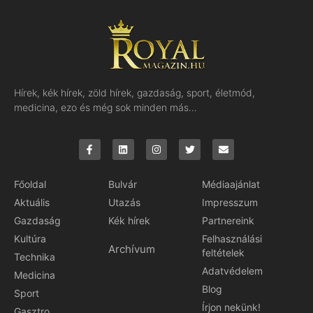
Hírek, kék hírek, zöld hírek, gazdaság, sport, életmód,
medicina, ezo és még sok minden más…
Főoldal
Bulvár
Médiaajánlat
Aktuális
Utazás
Impresszum
Gazdaság
Kék hírek
Partnereink
Kultúra
Felhasználási
Archívum
feltételek
Technika
Adatvédelem
Medicina
Blog
Sport
Írjon nekünk!
Gasztro