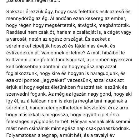
„balsors akit régen tép…”
Sokszor érezzük úgy, hogy csak felettünk esik az eső és
mennydörög az ég. Állandóan ezen kesereg az ember,
hogy régen hogy megsértették, átvágták, megbántották.
Ráadásul nem csak őt, hanem a családját is, a cégét vagy
a városát, netán az egész országát. És ezeket a
sérelmeket cipeljük hosszú és fájdalmas évek, és
évtizedeken át. Van ennek értelme? A múlt hibáiból le
kell vonni a megfelelő tanulságokat, a jelenben igyekezni
kell bölcsebben dönteni, de hogy egész nap azzal
foglalkozzunk, hogy kire és hogyan is haragudjunk, és
ezekről pontos „jegyzéket” vezessünk, azzal csak azt
érjük el hogy egész életünkben frusztráltak leszünk és
szenvedni fogunk. Az még az igazán nagy gond, hogy aki
így él, az általában nem is akarja megtartani magának a
sérelmeit, hanem elengedhetetlen késztetést érez arra
hogy másokkal is megossza, hogy együtt cipeljék a
felesleges nyűglődés terhét. Hányan vannak akik semmi
mást nem csinálnak mint egész nap csak panaszkodnak.
Folyamatosan a tegnap, a múlt hét, és a tavalyi év