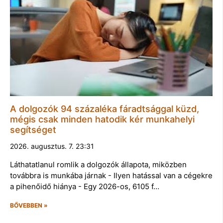
A dolgozók 94 százaléka fáradtsággal küzd,
mégis csak minden hatodik kér munkahelyi
segítséget
2026. augusztus. 7. 23:31
Láthatatlanul romlik a dolgozók állapota, miközben
továbbra is munkába járnak - Ilyen hatással van a cégekre
a pihenőidő hiánya - Egy 2026-os, 6105 f…
BŐVEBBEN »