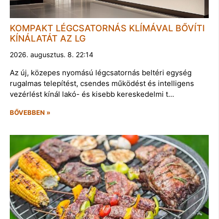
KOMPAKT LÉGCSATORNÁS KLÍMÁVAL BŐVÍTI
KÍNÁLATÁT AZ LG
2026. augusztus. 8. 22:14
Az új, közepes nyomású légcsatornás beltéri egység
rugalmas telepítést, csendes működést és intelligens
vezérlést kínál lakó- és kisebb kereskedelmi t…
BŐVEBBEN »