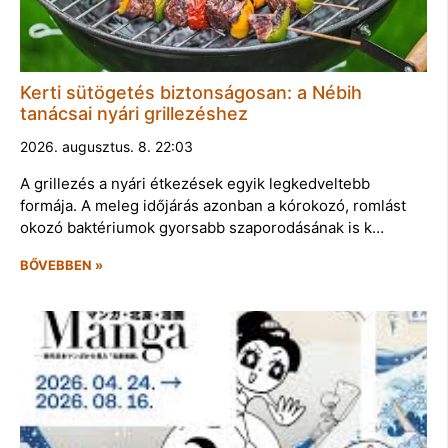
Kerti sütögetés biztonságosan: a Nébih
tanácsai nyári grillezéshez
2026. augusztus. 8. 22:03
A grillezés a nyári étkezések egyik legkedveltebb
formája. A meleg időjárás azonban a kórokozó, romlást
okozó baktériumok gyorsabb szaporodásának is k…
BŐVEBBEN »