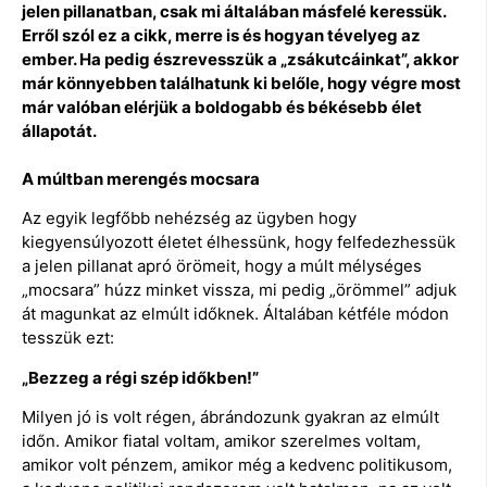
jelen pillanatban, csak mi általában másfelé keressük.
Erről szól ez a cikk, merre is és hogyan tévelyeg az
ember. Ha pedig észrevesszük a „zsákutcáinkat”, akkor
már könnyebben találhatunk ki belőle, hogy végre most
már valóban elérjük a boldogabb és békésebb élet
állapotát.
A múltban merengés mocsara
Az egyik legfőbb nehézség az ügyben hogy
kiegyensúlyozott életet élhessünk, hogy felfedezhessük
a jelen pillanat apró örömeit, hogy a múlt mélységes
„mocsara” húzz minket vissza, mi pedig „örömmel” adjuk
át magunkat az elmúlt időknek. Általában kétféle módon
tesszük ezt:
„Bezzeg a régi szép időkben!”
Milyen jó is volt régen, ábrándozunk gyakran az elmúlt
időn. Amikor fiatal voltam, amikor szerelmes voltam,
amikor volt pénzem, amikor még a kedvenc politikusom,