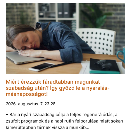
Miért érezzük fáradtabban magunkat
szabadság után? Így győzd le a nyaralás-
másnaposságot!
2026. augusztus. 7. 23:28
– Bár a nyári szabadság célja a teljes regenerálódás, a
zsúfolt programok és a napi rutin felborulása miatt sokan
kimerültebben térnek vissza a munkáb…