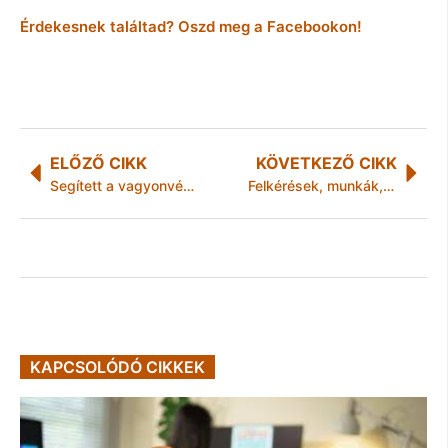
Érdekesnek találtad? Oszd meg a Facebookon!
ELŐZŐ CIKK
KÖVETKEZŐ CIKK
Segített a vagyonvédelmi naptár: elfogták a fiatalkorú rablókat!
Felkérések, munkák, munkakeresés – Sztankay Orsolya és St. Martin riportja!
KAPCSOLÓDÓ CIKKEK