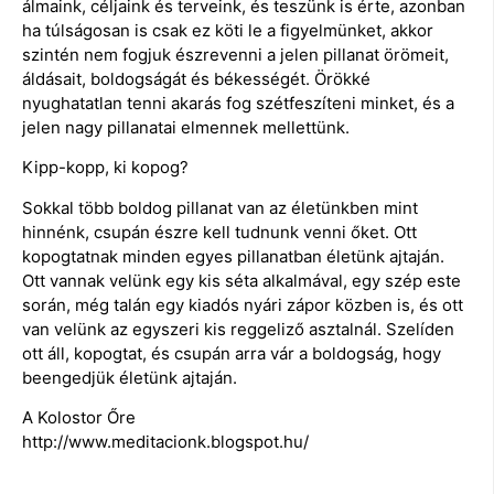
álmaink, céljaink és terveink, és teszünk is érte, azonban
ha túlságosan is csak ez köti le a figyelmünket, akkor
szintén nem fogjuk észrevenni a jelen pillanat örömeit,
áldásait, boldogságát és békességét. Örökké
nyughatatlan tenni akarás fog szétfeszíteni minket, és a
jelen nagy pillanatai elmennek mellettünk.
Kipp-kopp, ki kopog?
Sokkal több boldog pillanat van az életünkben mint
hinnénk, csupán észre kell tudnunk venni őket. Ott
kopogtatnak minden egyes pillanatban életünk ajtaján.
Ott vannak velünk egy kis séta alkalmával, egy szép este
során, még talán egy kiadós nyári zápor közben is, és ott
van velünk az egyszeri kis reggeliző asztalnál. Szelíden
ott áll, kopogtat, és csupán arra vár a boldogság, hogy
beengedjük életünk ajtaján.
A Kolostor Őre
http://www.meditacionk.blogspot.hu/