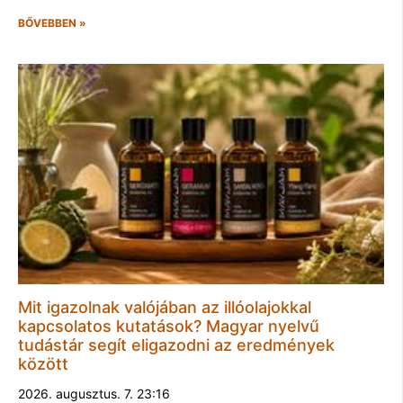
BŐVEBBEN »
Mit igazolnak valójában az illóolajokkal
kapcsolatos kutatások? Magyar nyelvű
tudástár segít eligazodni az eredmények
között
2026. augusztus. 7. 23:16