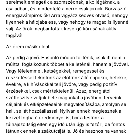
sérelmeit emlegetik a szomszédnak, a kollégáknak, a
családban, és mindenfelé amerre csak járnak. Borzasztó
energiavámpírok ők! Arra vigyázz kedves olvasó, nehogy
ilyennek a hálójába ess, vagy nehogy te magad is ilyenné
válj! Az örök megbántottak kesergő kórusának aktív
tagjává!
Az érem másik oldal
Az pedig a jövő. Hasonló módon történik, csak itt nem a
múlttal foglalkozunk többet a kelleténél, hanem a jövővel.
Vagy félelemmel, kétségekkel, remegéssel és
reszketéssel tekintünk az előttünk álló napokra, hetekre,
évekre, a kihívásokkal teli jövőre, vagy pedig pozitív
érzésekkel, csak mértéktelenül. Azaz, energiától
szétfeszítve vetjük bele magunkat a jövőbeni terveink,
céljaink és elképzeléseink megvalósításába, amolyan se
hall, se lát hozzáállással. Nyilván ennek meglesznek a
kézzel fogható eredményei is, bár a testünk a
túlhajszoltság ellen egy idő után úgy is ”szól”, de fontos
látnunk ennek a zsákutcáját is. Jó és hasznos ha vannak