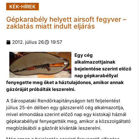
KÉK-HÍREK
Gépkarabély helyett airsoft fegyver –
zaklatás miatt indult eljárás
2012. július 26.
19:57
Egy cég
alkalmazottjainak
bejelentése szerint előző
nap gépkarabéllyal
fenyegette meg őket a háztulajdonos, amikor annak
gázóráját próbálták leszerelni.
A Sárospataki Rendőrkapitányságon tett feljelentést
július 25-én délben egy gázszerelő cég alkalmazottja,
mivel elmondása szerint előző nap egy kistokaji háznál
gépkarabéllyal fenyegették meg, amikor a közszolgáltató
megbízásából a gázórát kívánták leszerelni.