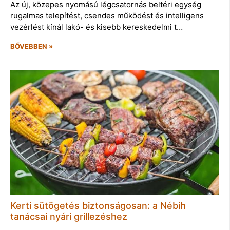
Az új, közepes nyomású légcsatornás beltéri egység
rugalmas telepítést, csendes működést és intelligens
vezérlést kínál lakó- és kisebb kereskedelmi t…
BŐVEBBEN »
Kerti sütögetés biztonságosan: a Nébih
tanácsai nyári grillezéshez