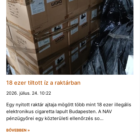
18 ezer tiltott íz a raktárban
2026. július. 24. 10:22
Egy nyitott raktár ajtaja mögött több mint 18 ezer illegális
elektronikus cigaretta lapult Budapesten. A NAV
pénzügyőrei egy közterületi ellenőrzés so…
BŐVEBBEN »