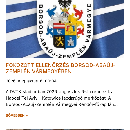
FOKOZOTT ELLENŐRZÉS BORSOD-ABAÚJ-
ZEMPLÉN VÁRMEGYÉBEN
2026. augusztus. 6. 00:04
A DVTK stadionban 2026. augusztus 6-án rendezik a
Hapoel Tel Aviv – Katowice labdarúgó mérkőzést. A
Borsod-Abaúj-Zemplén Vármegyei Rendőr-főkapitán…
BŐVEBBEN »