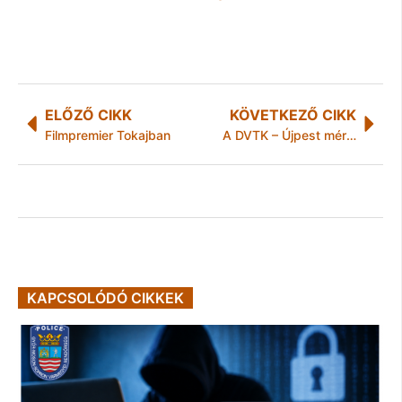
ELŐZŐ CIKK
KÖVETKEZŐ CIKK
Filmpremier Tokajban
A DVTK – Újpest mérkőzésen résztvevő szurkolók figyelmébe
KAPCSOLÓDÓ CIKKEK