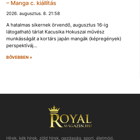
– Manga c. kiállítás
2026. augusztus. 8. 21:58
A hatalmas sikernek örvendő, augusztus 16-ig
látogatható tárlat Kacusika Hokuszai művész
munkásságát a kortárs japán mangák (képregények)
perspektíváj…
BŐVEBBEN »
Hírek, kék hírek, zöld hírek, gazdaság, sport, életmód,