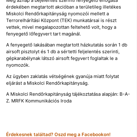
Még aznap a bejelentés szerinti fenyegető elfogása
érdekében megtartott akcióban a területileg illetékes
Miskolci Rendőrkapitányság nyomozói mellett a
Terrorelhárítási Központ (TEK) munkatársai is részt
vettek, mivel megalapozottan feltehető volt, hogy a
fenyegető lőfegyvert tart magánál.
A fenyegető lakásában megtartott házkutatás során 1 db
airsoft pisztolyt és 1 db a sértetti feljelentés szerinti,
gépkarabélynak látszó airsoft fegyvert foglaltak le a
nyomozók.
Az ügyben zaklatás vétségének gyanúja miatt folytat
eljárást a Miskolci Rendőrkapitányság.
A Miskolci Rendőrkapitányság tájékoztatása alapján: B-A-
Z. MRFK Kommunikációs Iroda
Érdekesnek találtad? Oszd meg a Facebookon!