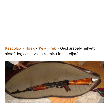
Kezdőlap
»
Hírek
»
Kék-Hírek
»
Gépkarabély helyett
airsoft fegyver – zaklatás miatt indult eljárás