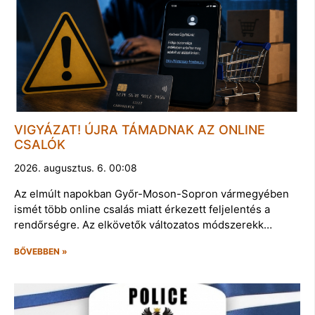
VIGYÁZAT! ÚJRA TÁMADNAK AZ ONLINE
CSALÓK
2026. augusztus. 6. 00:08
Az elmúlt napokban Győr-Moson-Sopron vármegyében
ismét több online csalás miatt érkezett feljelentés a
rendőrségre. Az elkövetők változatos módszerekk…
BŐVEBBEN »