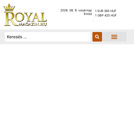
2026. 08. 9. vasárnap
1 EUR 365 HUF
Emőd
1 GBP 425 HUF