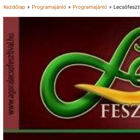
Kezdőlap
»
Programajánló
»
Programajánló
»
Lecsófeszt