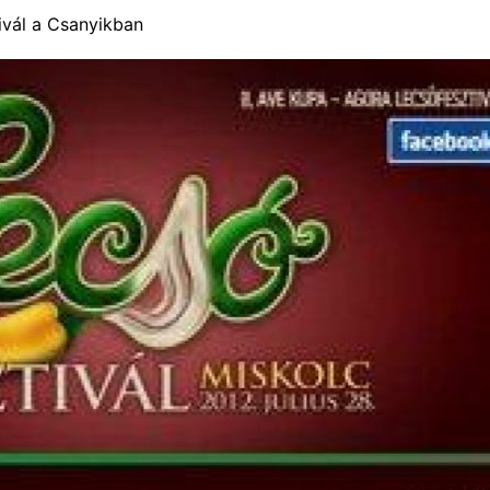
ivál a Csanyikban