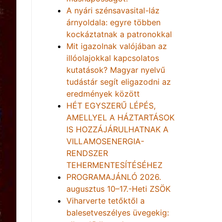
A nyári szénsavasital-láz
árnyoldala: egyre többen
kockáztatnak a patronokkal
Mit igazolnak valójában az
illóolajokkal kapcsolatos
kutatások? Magyar nyelvű
tudástár segít eligazodni az
eredmények között
HÉT EGYSZERŰ LÉPÉS,
AMELLYEL A HÁZTARTÁSOK
IS HOZZÁJÁRULHATNAK A
VILLAMOSENERGIA-
RENDSZER
TEHERMENTESÍTÉSÉHEZ
PROGRAMAJÁNLÓ 2026.
augusztus 10–17.-Heti ZSÖK
Viharverte tetőktől a
balesetveszélyes üvegekig: