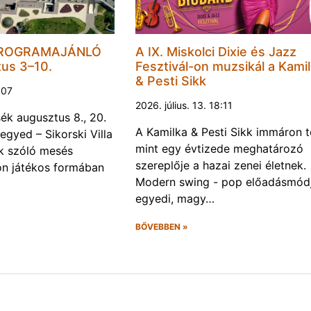
PROGRAMAJÁNLÓ
A IX. Miskolci Dixie és Jazz
tus 3–10.
Fesztivál-on muzsikál a Kami
& Pesti Sikk
1:07
2026. július. 13. 18:11
k augusztus 8., 20.
A Kamilka & Pesti Sikk immáron 
egyed – Sikorski Villa
mint egy évtizede meghatározó
k szóló mesés
szereplője a hazai zenei életnek.
on játékos formában
Modern swing - pop előadásmódj
egyedi, magy…
BŐVEBBEN »