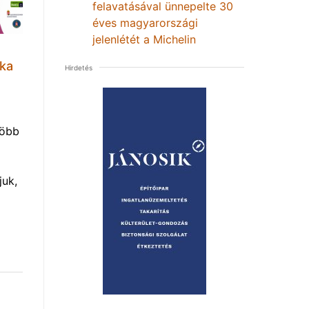
felavatásával ünnepelte 30
éves magyarországi
jelenlétét a Michelin
lka
Hirdetés
több
uk,