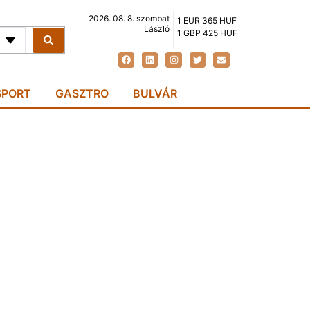
2026. 08. 8. szombat
1 EUR 365 HUF
László
1 GBP 425 HUF
SPORT
GASZTRO
BULVÁR