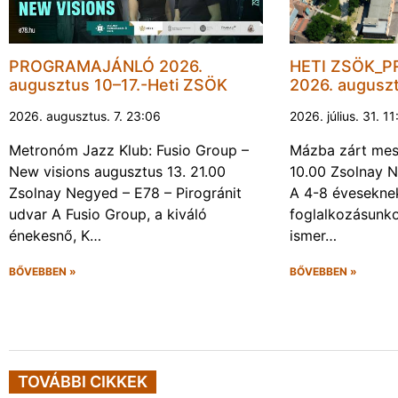
PROGRAMAJÁNLÓ 2026.
HETI ZSÖK_
augusztus 10–17.-Heti ZSÖK
2026. augusz
2026. augusztus. 7. 23:06
2026. július. 31. 1
Metronóm Jazz Klub: Fusio Group –
Mázba zárt mesé
New visions augusztus 13. 21.00
10.00 Zsolnay N
Zsolnay Negyed – E78 – Pirogránit
A 4-8 évesekne
udvar A Fusio Group, a kiváló
foglalkozásunk
énekesnő, K…
ismer…
BŐVEBBEN »
BŐVEBBEN »
TOVÁBBI CIKKEK