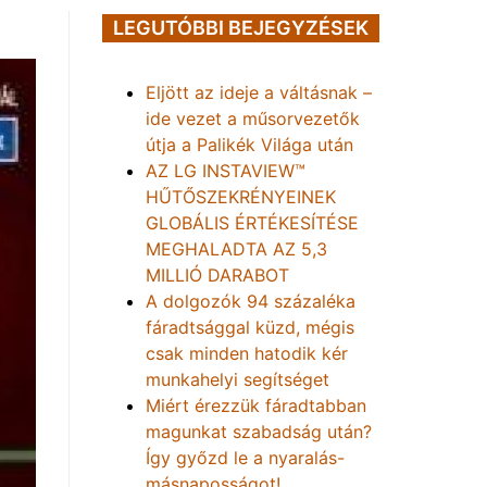
LEGUTÓBBI BEJEGYZÉSEK
Eljött az ideje a váltásnak –
ide vezet a műsorvezetők
útja a Palikék Világa után
AZ LG INSTAVIEW™
HŰTŐSZEKRÉNYEINEK
GLOBÁLIS ÉRTÉKESÍTÉSE
MEGHALADTA AZ 5,3
MILLIÓ DARABOT
A dolgozók 94 százaléka
fáradtsággal küzd, mégis
csak minden hatodik kér
munkahelyi segítséget
Miért érezzük fáradtabban
magunkat szabadság után?
Így győzd le a nyaralás-
másnaposságot!