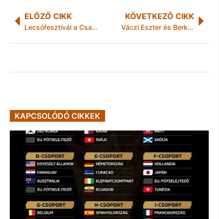
ELŐZŐ CIKK
KÖVETKEZŐ CIKK
Lecsófesztivál a Csanyikban
Váczi Eszter és Berkes Gábor riportja!
KAPCSOLÓDÓ CIKKEK