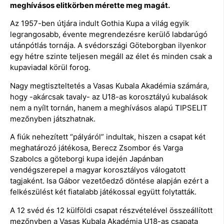
meghívásos elitkörben mérette meg magát.
Az 1957-ben útjára indult Gothia Kupa a világ egyik
legrangosabb, évente megrendezésre kerülő labdarúgó
utánpótlás tornája. A svédországi Göteborgban ilyenkor
egy hétre szinte teljesen megáll az élet és minden csak a
kupaviadal körül forog.
Nagy megtiszteltetés a Vasas Kubala Akadémia számára,
hogy -akárcsak tavaly- az U18-as korosztályú kubalások
nem a nyílt tornán, hanem a meghívásos alapú TIPSELIT
mezőnyben játszhatnak.
A fiúk nehezített “pályáról” indultak, hiszen a csapat két
meghatározó játékosa, Berecz Zsombor és Varga
Szabolcs a göteborgi kupa idején Japánban
vendégszerepel a magyar korosztályos válogatott
tagjaként. Isa Gábor vezetőedző döntése alapján ezért a
felkészülést két fiatalabb játékossal együtt folytatták.
A 12 svéd és 12 külföldi csapat részvételével összeállított
mezőnyben a Vasas Kubala Akadémia U18-as csapata