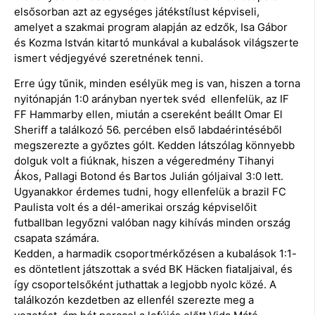
elsősorban azt az egységes játékstílust képviseli,
amelyet a szakmai program alapján az edzők, Isa Gábor
és Kozma István kitartó munkával a kubalások világszerte
ismert védjegyévé szeretnének tenni.
Erre úgy tűnik, minden esélyük meg is van, hiszen a torna
nyitónapján 1:0 arányban nyertek svéd ellenfelük, az IF
FF Hammarby ellen, miután a csereként beállt Omar El
Sheriff a találkozó 56. percében első labdaérintéséből
megszerezte a győztes gólt. Kedden látszólag könnyebb
dolguk volt a fiúknak, hiszen a végeredmény Tihanyi
Ákos, Pallagi Botond és Bartos Julián góljaival 3:0 lett.
Ugyanakkor érdemes tudni, hogy ellenfelük a brazil FC
Paulista volt és a dél-amerikai ország képviselőit
futballban legyőzni valóban nagy kihívás minden ország
csapata számára.
Kedden, a harmadik csoportmérkőzésen a kubalások 1:1-
es döntetlent játszottak a svéd BK Häcken fiataljaival, és
így csoportelsőként juthattak a legjobb nyolc közé. A
találkozón kezdetben az ellenfél szerezte meg a