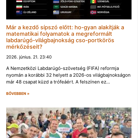
Már a kezdő sípszó előtt: ho-gyan alakítják a
matematikai folyamatok a megreformált
labdarúgó-világbajnokság cso-portkörös
mérkőzéseit?
2026. június. 21. 23:40
A Nemzetközi Labdarúgó-szövetség (FIFA) reformja
nyomán a korábbi 32 helyett a 2026-os világbajnokságon
már 48 csapat küzd a trófeáért. A felszínen ez…
BŐVEBBEN »