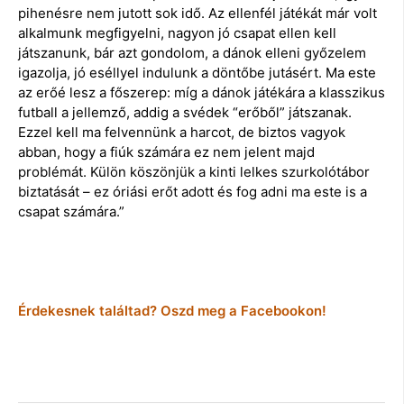
pihenésre nem jutott sok idő. Az ellenfél játékát már volt
alkalmunk megfigyelni, nagyon jó csapat ellen kell
játszanunk, bár azt gondolom, a dánok elleni győzelem
igazolja, jó eséllyel indulunk a döntőbe jutásért. Ma este
az erőé lesz a főszerep: míg a dánok játékára a klasszikus
futball a jellemző, addig a svédek “erőből” játszanak.
Ezzel kell ma felvennünk a harcot, de biztos vagyok
abban, hogy a fiúk számára ez nem jelent majd
problémát. Külön köszönjük a kinti lelkes szurkolótábor
biztatását – ez óriási erőt adott és fog adni ma este is a
csapat számára.”
Érdekesnek találtad? Oszd meg a Facebookon!