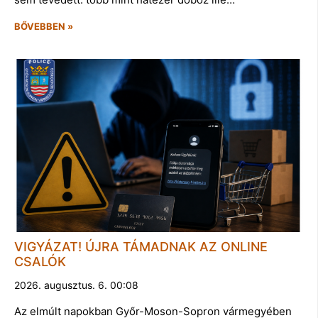
BŐVEBBEN »
VIGYÁZAT! ÚJRA TÁMADNAK AZ ONLINE
CSALÓK
2026. augusztus. 6. 00:08
Az elmúlt napokban Győr-Moson-Sopron vármegyében