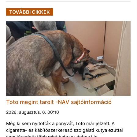
TOVÁBBI CIKKEK
Toto megint tarolt -NAV sajtóinformáció
2026. augusztus. 6. 00:10
Még ki sem nyitották a ponyvát, Toto már jelzett. A
cigaretta- és kábítószerkereső szolgálati kutya ezúttal
sem tévedett: több mint hatezer doboz ille…