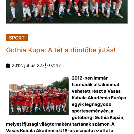
SPORT
Gothia Kupa: A tét a döntőbe jutás!
2012. július 22.
07:47
2012-ben immár
harmadik alkalommal
vehetett részt a Vasas
Kubala Akadémia Európa
egyik legnagyobb
sporteseményén, a
göteborgi Gothia Kupán,
melyet ifjúsági világtornaként tartanak számon. A
Vasas Kubala Akadémia U18-as csapata ezúttal a