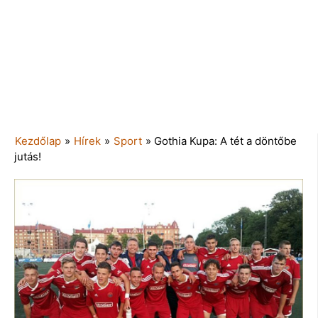
Kezdőlap
»
Hírek
»
Sport
»
Gothia Kupa: A tét a döntőbe
jutás!