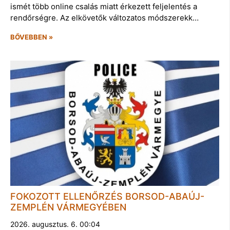
ismét több online csalás miatt érkezett feljelentés a
rendőrségre. Az elkövetők változatos módszerekk…
BŐVEBBEN »
FOKOZOTT ELLENŐRZÉS BORSOD-ABAÚJ-
ZEMPLÉN VÁRMEGYÉBEN
2026. augusztus. 6. 00:04