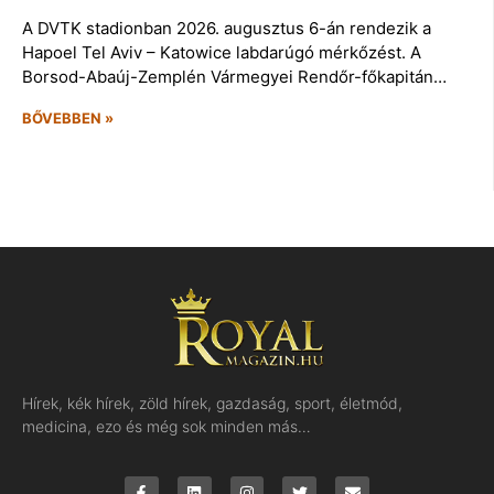
A DVTK stadionban 2026. augusztus 6-án rendezik a
Hapoel Tel Aviv – Katowice labdarúgó mérkőzést. A
Borsod-Abaúj-Zemplén Vármegyei Rendőr-főkapitán…
BŐVEBBEN »
Hírek, kék hírek, zöld hírek, gazdaság, sport, életmód,
medicina, ezo és még sok minden más…