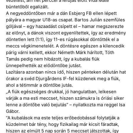
vezetést, ám hét perccel a lefújás előtt Vida Máté
büntetőből egalizált.
A negyeddöntőben már a dán Esbjerg FB ellen lépett
pályára a magyar U18-as csapat. Bartos Julián szemfüles
góljával – egy hazaadást csípett el – hamar megszerezte
az előnyt, a dánok viszont egyenlítettek, így az eredmény
döntetlen lett (1:1), így 11-es rúgásokkal döntötték el a
meccs végkimenetelét. A döntésre egészen a kilencedik
párig várni kellett, ekkor Németh Márk hárított, Tóth
Tamás pedig nem hibázott, így a kubalás fiúk
ünnepelhették az elődöntőbe jutást.
Lazításra azonban nincs idő, hiszen pénteken délután hat
órakor a svéd Djurgårdens IF-fel küzdenek meg a fiúk,
ahol a tétimmár a döntőbe jutás.
„A fiúk egészséges drukkal, jó hangulatban, lelkesen
várják a ma esti meccset, hiszen számukra is óriási siker
lenne a döntőbe való bejutás” – nyilatkozta ma reggel Isa
Gábor.
“A kubalások ma este teljes erőbedobással folytatják a
küzdelmet bár tény, hogy fizikailag már kicsit fáradtak,
hiszen az elmúlt 5 nap során 5 meccset játszottak, így