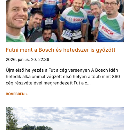
Futni ment a Bosch és hetedszer is győzött
2026. június. 20. 22:36
Újra első helyezés a Fut a cég versenyen A Bosch idén
hetedik alkalommal végzett első helyen a több mint 860
cég részvételével megrendezett Fut a c…
BŐVEBBEN »