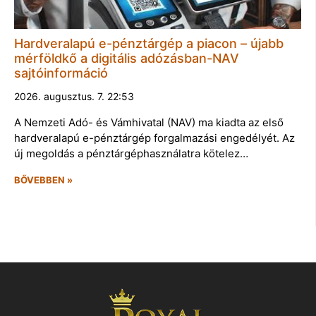
Hardveralapú e-pénztárgép a piacon – újabb
mérföldkő a digitális adózásban-NAV
sajtóinformáció
2026. augusztus. 7. 22:53
A Nemzeti Adó- és Vámhivatal (NAV) ma kiadta az első
hardveralapú e-pénztárgép forgalmazási engedélyét. Az
új megoldás a pénztárgéphasználatra kötelez…
BŐVEBBEN »