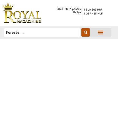
2026. 08. 7. péntek
1 EUR 365 HUF
Ibolya
1 GBP 425 HUF