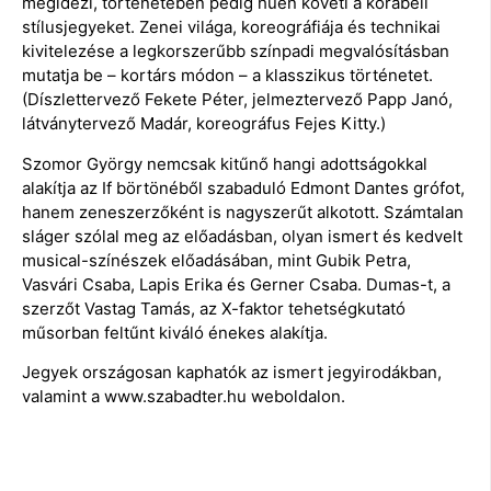
megidézi, történetében pedig hűen követi a korabeli
stílusjegyeket. Zenei világa, koreográfiája és technikai
kivitelezése a legkorszerűbb színpadi megvalósításban
mutatja be – kortárs módon – a klasszikus történetet.
(Díszlettervező Fekete Péter, jelmeztervező Papp Janó,
látványtervező Madár, koreográfus Fejes Kitty.)
Szomor György nemcsak kitűnő hangi adottságokkal
alakítja az If börtönéből szabaduló Edmont Dantes grófot,
hanem zeneszerzőként is nagyszerűt alkotott. Számtalan
sláger szólal meg az előadásban, olyan ismert és kedvelt
musical-színészek előadásában, mint Gubik Petra,
Vasvári Csaba, Lapis Erika és Gerner Csaba. Dumas-t, a
szerzőt Vastag Tamás, az X-faktor tehetségkutató
műsorban feltűnt kiváló énekes alakítja.
Jegyek országosan kaphatók az ismert jegyirodákban,
valamint a www.szabadter.hu weboldalon.