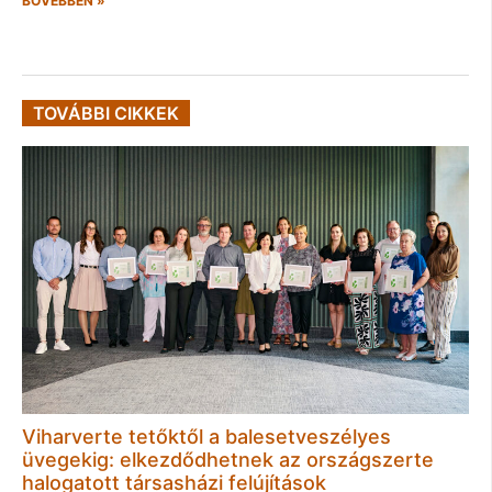
BŐVEBBEN »
TOVÁBBI CIKKEK
Viharverte tetőktől a balesetveszélyes
üvegekig: elkezdődhetnek az országszerte
halogatott társasházi felújítások