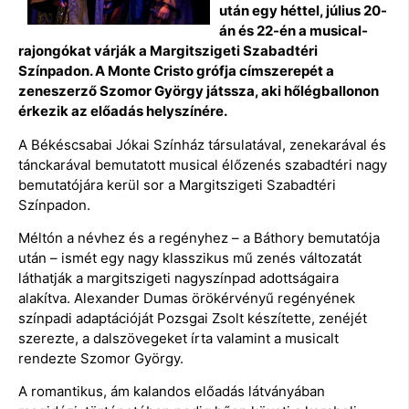
után egy héttel, július 20-
án és 22-én a musical-
rajongókat várják a Margitszigeti Szabadtéri
Színpadon. A Monte Cristo grófja címszerepét a
zeneszerző Szomor György játssza, aki hőlégballonon
érkezik az előadás helyszínére.
A Békéscsabai Jókai Színház társulatával, zenekarával és
tánckarával bemutatott musical élőzenés szabadtéri nagy
bemutatójára kerül sor a Margitszigeti Szabadtéri
Színpadon.
Méltón a névhez és a regényhez – a Báthory bemutatója
után – ismét egy nagy klasszikus mű zenés változatát
láthatják a margitszigeti nagyszínpad adottságaira
alakítva. Alexander Dumas örökérvényű regényének
színpadi adaptációját Pozsgai Zsolt készítette, zenéjét
szerezte, a dalszövegeket írta valamint a musicalt
rendezte Szomor György.
A romantikus, ám kalandos előadás látványában