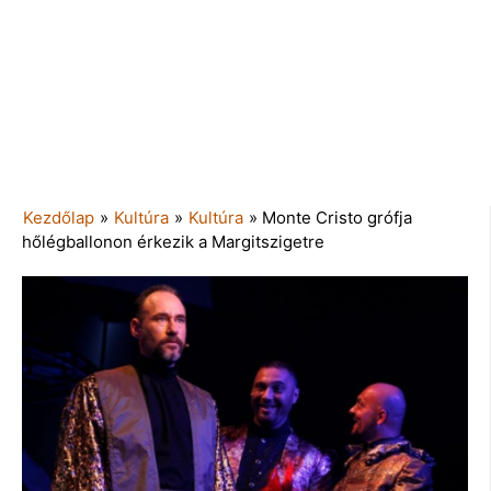
Kezdőlap
»
Kultúra
»
Kultúra
»
Monte Cristo grófja
hőlégballonon érkezik a Margitszigetre