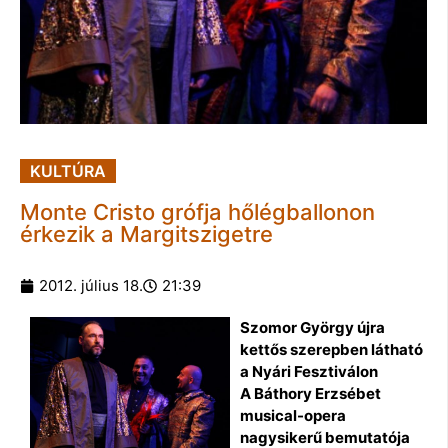
KULTÚRA
Monte Cristo grófja hőlégballonon
érkezik a Margitszigetre
2012. július 18.
21:39
Szomor György újra
kettős szerepben látható
a Nyári Fesztiválon
A Báthory Erzsébet
musical-opera
nagysikerű bemutatója