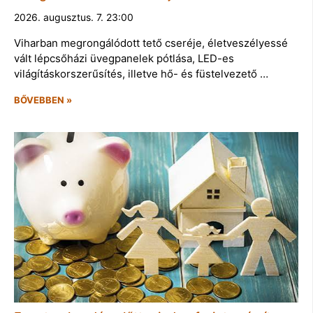
2026. augusztus. 7. 23:00
Viharban megrongálódott tető cseréje, életveszélyessé
vált lépcsőházi üvegpanelek pótlása, LED-es
világításkorszerűsítés, illetve hő- és füstelvezető …
BŐVEBBEN »