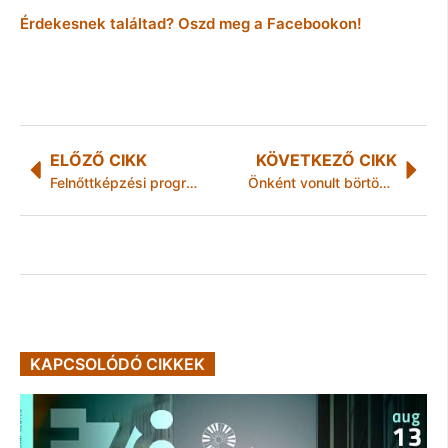
Érdekesnek találtad? Oszd meg a Facebookon!
ELŐZŐ CIKK
KÖVETKEZŐ CIKK
Felnőttképzési programok a Vállalatgazdász Akadémián
Önként vonult börtönbe
KAPCSOLÓDÓ CIKKEK