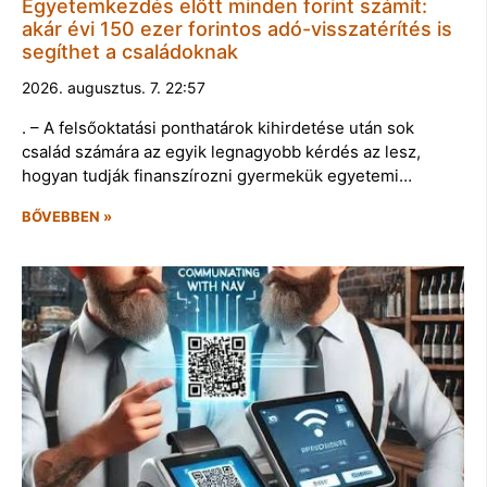
Egyetemkezdés előtt minden forint számít:
akár évi 150 ezer forintos adó-visszatérítés is
segíthet a családoknak
2026. augusztus. 7. 22:57
. – A felsőoktatási ponthatárok kihirdetése után sok
család számára az egyik legnagyobb kérdés az lesz,
hogyan tudják finanszírozni gyermekük egyetemi…
BŐVEBBEN »