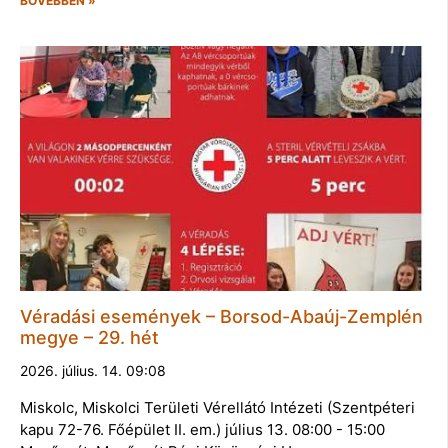
BŐVEBBEN »
Véradási események – Borsod-Abaúj-Zemplén
megye – 29. hét
2026. július. 14. 09:08
Miskolc, Miskolci Területi Vérellátó Intézeti (Szentpéteri
kapu 72-76. Főépület II. em.) július 13. 08:00 - 15:00