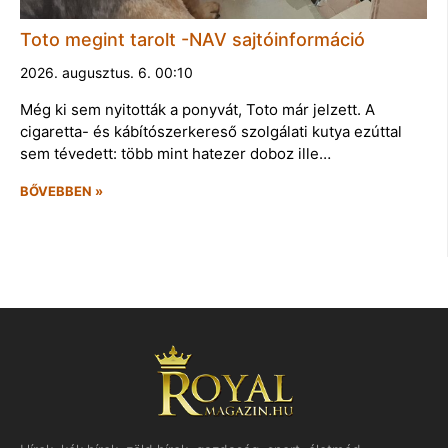
Toto megint tarolt -NAV sajtóinformáció
2026. augusztus. 6. 00:10
Még ki sem nyitották a ponyvát, Toto már jelzett. A
cigaretta- és kábítószerkereső szolgálati kutya ezúttal
sem tévedett: több mint hatezer doboz ille…
BŐVEBBEN »