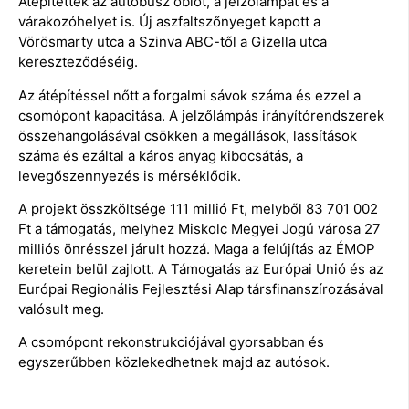
Átépítették az autóbusz öblöt, a jelzőlámpát és a
várakozóhelyet is. Új aszfaltszőnyeget kapott a
Vörösmarty utca a Szinva ABC-től a Gizella utca
kereszteződéséig.
Az átépítéssel nőtt a forgalmi sávok száma és ezzel a
csomópont kapacitása. A jelzőlámpás irányítórendszerek
összehangolásával csökken a megállások, lassítások
száma és ezáltal a káros anyag kibocsátás, a
levegőszennyezés is mérséklődik.
A projekt összköltsége 111 millió Ft, melyből 83 701 002
Ft a támogatás, melyhez Miskolc Megyei Jogú városa 27
milliós önrésszel járult hozzá. Maga a felújítás az ÉMOP
keretein belül zajlott. A Támogatás az Európai Unió és az
Európai Regionális Fejlesztési Alap társfinanszírozásával
valósult meg.
A csomópont rekonstrukciójával gyorsabban és
egyszerűbben közlekedhetnek majd az autósok.