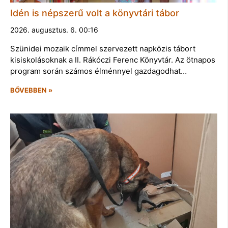
Idén is népszerű volt a könyvtári tábor
2026. augusztus. 6. 00:16
Szünidei mozaik címmel szervezett napközis tábort
kisiskolásoknak a II. Rákóczi Ferenc Könyvtár. Az ötnapos
program során számos élménnyel gazdagodhat…
BŐVEBBEN »