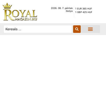
2026. 08. 7. péntek
1 EUR 365 HUF
Ibolya
1 GBP 425 HUF