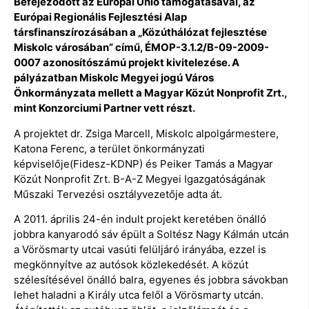
Befejeződött az Európai Unió támogatásával, az
Európai Regionális Fejlesztési Alap
társfinanszírozásában a „Közúthálózat fejlesztése
Miskolc városában” című, ÉMOP-3.1.2/B-09-2009-
0007 azonosítószámú projekt kivitelezése. A
pályázatban Miskolc Megyei jogú Város
Önkormányzata mellett a Magyar Közút Nonprofit Zrt.,
mint Konzorciumi Partner vett részt.
A projektet dr. Zsiga Marcell, Miskolc alpolgármestere,
Katona Ferenc, a terület önkormányzati
képviselője(Fidesz-KDNP) és Peiker Tamás a Magyar
Közút Nonprofit Zrt. B-A-Z Megyei Igazgatóságának
Műszaki Tervezési osztályvezetője adta át.
A 2011. április 24-én indult projekt keretében önálló
jobbra kanyarodó sáv épült a Soltész Nagy Kálmán utcán
a Vörösmarty utcai vasúti felüljáró irányába, ezzel is
megkönnyítve az autósok közlekedését. A közút
szélesítésével önálló balra, egyenes és jobbra sávokban
lehet haladni a Király utca felől a Vörösmarty utcán.