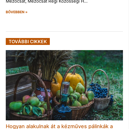
Mezőcsát, Mezőcsát Régi Közösségi H…
BŐVEBBEN »
TOVÁBBI CIKKEK
Hogyan alakulnak át a kézműves pálinkák a