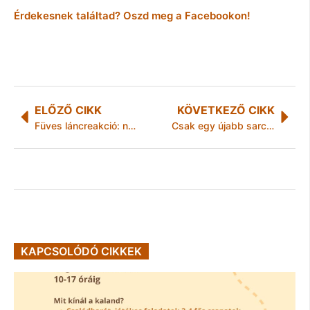
Érdekesnek találtad? Oszd meg a Facebookon!
ELŐZŐ CIKK
KÖVETKEZŐ CIKK
Füves láncreakció: narkotikum a hűtőben! + Videó
Csak egy újabb sarc a környezetbarát autógáz adójának emelése
KAPCSOLÓDÓ CIKKEK