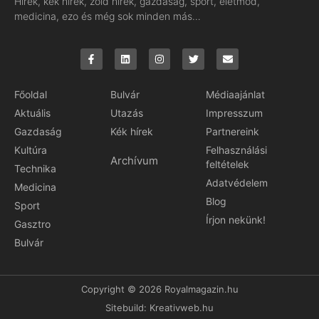
Hírek, kék hírek, zöld hírek, gazdaság, sport, életmód,
medicina, ezo és még sok minden más…
Főoldal
Bulvár
Médiaajánlat
Aktuális
Utazás
Impresszum
Gazdaság
Kék hírek
Partnereink
Kultúra
Felhasználási
Archívum
feltételek
Technika
Adatvédelem
Medicina
Blog
Sport
Írjon nekünk!
Gasztro
Bulvár
Copyright © 2026 Royalmagazin.hu
Sitebuild:
Kreativweb.hu