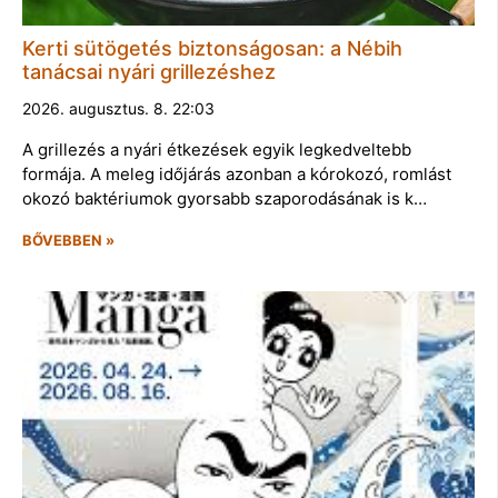
Kerti sütögetés biztonságosan: a Nébih
tanácsai nyári grillezéshez
2026. augusztus. 8. 22:03
A grillezés a nyári étkezések egyik legkedveltebb
formája. A meleg időjárás azonban a kórokozó, romlást
okozó baktériumok gyorsabb szaporodásának is k…
BŐVEBBEN »