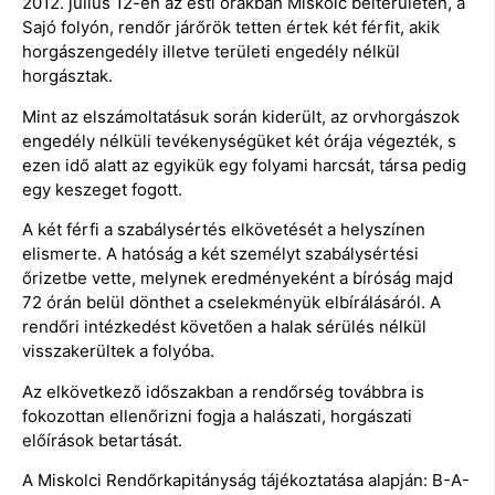
2012. július 12-én az esti órákban Miskolc belterületén, a
Sajó folyón, rendőr járőrök tetten értek két férfit, akik
horgászengedély illetve területi engedély nélkül
horgásztak.
Mint az elszámoltatásuk során kiderült, az orvhorgászok
engedély nélküli tevékenységüket két órája végezték, s
ezen idő alatt az egyikük egy folyami harcsát, társa pedig
egy keszeget fogott.
A két férfi a szabálysértés elkövetését a helyszínen
elismerte. A hatóság a két személyt szabálysértési
őrizetbe vette, melynek eredményeként a bíróság majd
72 órán belül dönthet a cselekményük elbírálásáról. A
rendőri intézkedést követően a halak sérülés nélkül
visszakerültek a folyóba.
Az elkövetkező időszakban a rendőrség továbbra is
fokozottan ellenőrizni fogja a halászati, horgászati
előírások betartását.
A Miskolci Rendőrkapitányság tájékoztatása alapján: B-A-