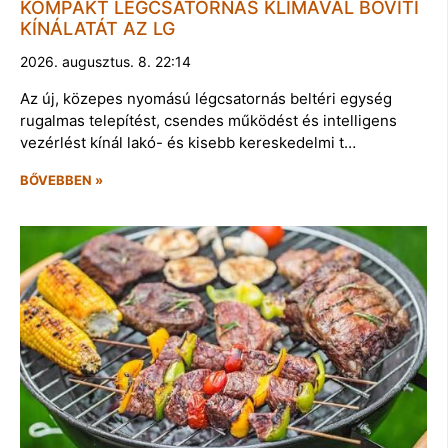
KOMPAKT LÉGCSATORNÁS KLÍMÁVAL BŐVÍTI
KÍNÁLATÁT AZ LG
2026. augusztus. 8. 22:14
Az új, közepes nyomású légcsatornás beltéri egység
rugalmas telepítést, csendes működést és intelligens
vezérlést kínál lakó- és kisebb kereskedelmi t…
BŐVEBBEN »