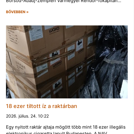
Borsod-Abaúj-Zemplén Vármegyei Rendőr-főkapitán…
BŐVEBBEN »
18 ezer tiltott íz a raktárban
2026. július. 24. 10:22
Egy nyitott raktár ajtaja mögött több mint 18 ezer illegális
elektronikus cigaretta lapult Budapesten. A NAV