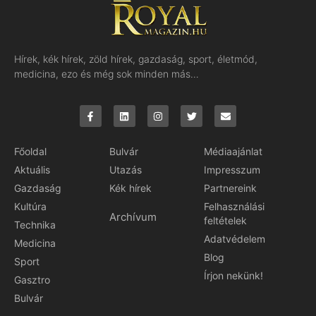
Hírek, kék hírek, zöld hírek, gazdaság, sport, életmód,
medicina, ezo és még sok minden más…
Főoldal
Bulvár
Médiaajánlat
Aktuális
Utazás
Impresszum
Gazdaság
Kék hírek
Partnereink
Kultúra
Felhasználási
Archívum
feltételek
Technika
Adatvédelem
Medicina
Blog
Sport
Írjon nekünk!
Gasztro
Bulvár