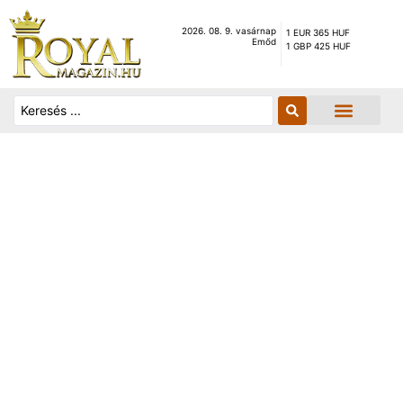
2026. 08. 9. vasárnap
1 EUR 365 HUF
Emőd
1 GBP 425 HUF