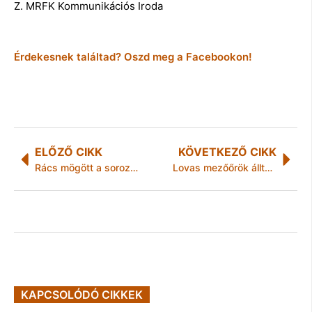
Z. MRFK Kommunikációs Iroda
Érdekesnek találtad? Oszd meg a Facebookon!
ELŐZŐ CIKK
KÖVETKEZŐ CIKK
Rács mögött a sorozat-betörők
Lovas mezőőrök álltak szolgálatba Miskolcon
KAPCSOLÓDÓ CIKKEK