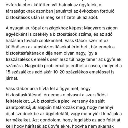
évfordulóhoz kötötten válthatnak az ügyfelek, a
társaságoknak azonban januártól az évközben forduló
biztosítások után is meg kell fizetniük az adót.
A nyugat-európai országokhoz képest Magyarországon
egyébként is csekély a biztosítások száma, és az adó
hatására tovább csökkenhet. Vass Gábor szerint ez
különösen az utasbiztosításokat érintheti, bár ennek a
biztosításfajtának a díja nem olyan nagy, így a
tízszázalékos emelés sem lesz túl nagy teher az ügyfelek
számára. Nagyobb problémát jelenthet a casco, melynél a
15 százalékos adó akár 10-20 százalékos emeléssel is
járhat.
Vass Gábor arra hívta fel a figyelmet, hogy
biztosításkötésnél érdemes elolvasni a szerződési
feltételeket. „A biztosítók a piaci verseny és saját
üzletpolitikájuk alapján határozzák meg, hogy mennyi
díjat szednek be az ügyfelektől, vagy mennyiért kínálják a
termékeiket. Azt gondolom, hogy legalább az adó felét át
kell hogy hárítsák az ügyfelekre, hogyha nem akarnak