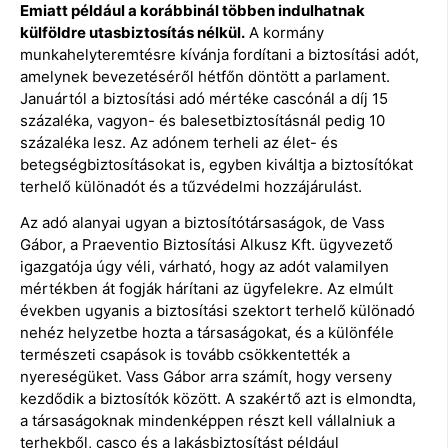
Emiatt például a korábbinál többen indulhatnak
külföldre utasbiztosítás nélkül.
A kormány
munkahelyteremtésre kívánja fordítani a biztosítási adót,
amelynek bevezetéséről hétfőn döntött a parlament.
Januártól a biztosítási adó mértéke cascónál a díj 15
százaléka, vagyon- és balesetbiztosításnál pedig 10
százaléka lesz. Az adónem terheli az élet- és
betegségbiztosításokat is, egyben kiváltja a biztosítókat
terhelő különadót és a tűzvédelmi hozzájárulást.
Az adó alanyai ugyan a biztosítótársaságok, de Vass
Gábor, a Praeventio Biztosítási Alkusz Kft. ügyvezető
igazgatója úgy véli, várható, hogy az adót valamilyen
mértékben át fogják hárítani az ügyfelekre. Az elmúlt
években ugyanis a biztosítási szektort terhelő különadó
nehéz helyzetbe hozta a társaságokat, és a különféle
természeti csapások is tovább csökkentették a
nyereségüket. Vass Gábor arra számít, hogy verseny
kezdődik a biztosítók között. A szakértő azt is elmondta,
a társaságoknak mindenképpen részt kell vállalniuk a
terhekből, casco és a lakásbiztosítást például