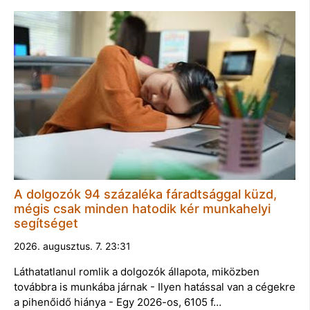
A dolgozók 94 százaléka fáradtsággal küzd,
mégis csak minden hatodik kér munkahelyi
segítséget
2026. augusztus. 7. 23:31
Láthatatlanul romlik a dolgozók állapota, miközben
továbbra is munkába járnak - Ilyen hatással van a cégekre
a pihenőidő hiánya - Egy 2026-os, 6105 f…