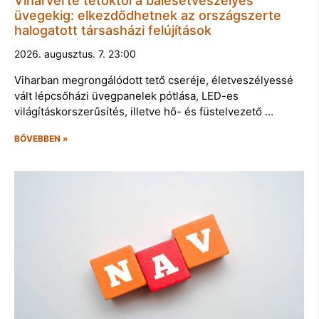
Viharverte tetőktől a balesetveszélyes
üvegekig: elkezdődhetnek az országszerte
halogatott társasházi felújítások
2026. augusztus. 7. 23:00
Viharban megrongálódott tető cseréje, életveszélyessé
vált lépcsőházi üvegpanelek pótlása, LED-es
világításkorszerűsítés, illetve hő- és füstelvezető …
BŐVEBBEN »