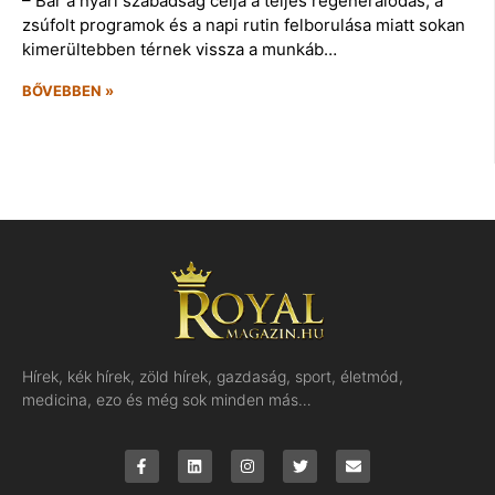
– Bár a nyári szabadság célja a teljes regenerálódás, a
zsúfolt programok és a napi rutin felborulása miatt sokan
kimerültebben térnek vissza a munkáb…
BŐVEBBEN »
Hírek, kék hírek, zöld hírek, gazdaság, sport, életmód,
medicina, ezo és még sok minden más…