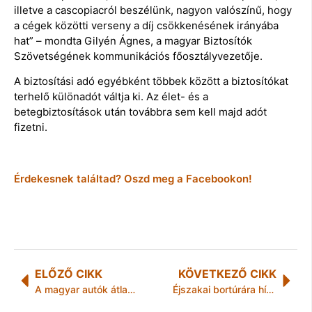
illetve a cascopiacról beszélünk, nagyon valószínű, hogy
a cégek közötti verseny a díj csökkenésének irányába
hat” – mondta Gilyén Ágnes, a magyar Biztosítók
Szövetségének kommunikációs főosztályvezetője.
A biztosítási adó egyébként többek között a biztosítókat
terhelő különadót váltja ki. Az élet- és a
betegbiztosítások után továbbra sem kell majd adót
fizetni.
Érdekesnek találtad? Oszd meg a Facebookon!
ELŐZŐ CIKK
KÖVETKEZŐ CIKK
A magyar autók átlagos életkora 12 év
Éjszakai bortúrára hív Tolcsva