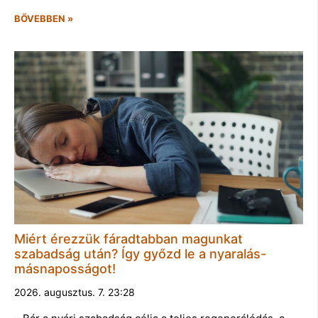
BŐVEBBEN »
Miért érezzük fáradtabban magunkat
szabadság után? Így győzd le a nyaralás-
másnaposságot!
2026. augusztus. 7. 23:28