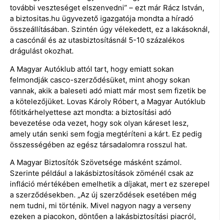
további veszteséget elszenvedni” – ezt már Rácz István,
a biztositas.hu ügyvezető igazgatója mondta a híradó
összeállításában. Szintén úgy vélekedett, ez a lakásoknál,
a cascónál és az utasbiztosításnál 5-10 százalékos
drágulást okozhat.
A Magyar Autóklub attól tart, hogy emiatt sokan
felmondják casco-szerződésüket, mint ahogy sokan
vannak, akik a baleseti adó miatt már most sem fizetik be
a kötelezőjüket. Lovas Károly Róbert, a Magyar Autóklub
főtitkárhelyettese azt mondta: a biztosítási adó
bevezetése oda vezet, hogy sok olyan káreset lesz,
amely után senki sem fogja megtéríteni a kárt. Ez pedig
összességében az egész társadalomra rosszul hat.
A Magyar Biztosítók Szövetsége másként számol.
Szerinte például a lakásbiztosítások zöménél csak az
infláció mértékében emelhetik a díjakat, mert ez szerepel
a szerződésekben. „Az új szerződések esetében még
nem tudni, mi történik. Mivel nagyon nagy a verseny
ezeken a piacokon, döntően a lakásbiztosítási piacról,