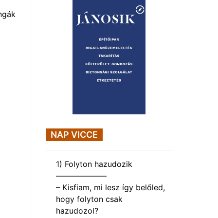
ngák
NAP VICCE
1) Folyton hazudozik
——————–
– Kisfiam, mi lesz így belőled,
hogy folyton csak
hazudozol?