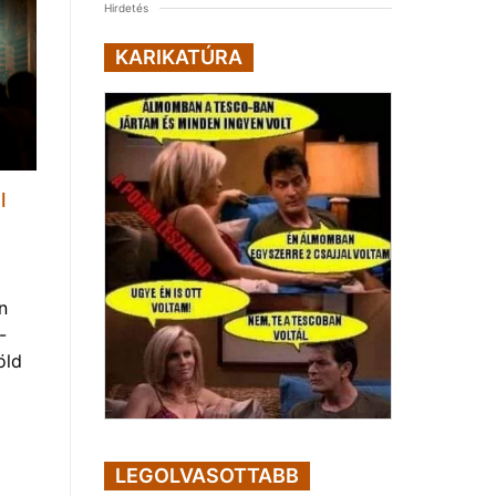
Hirdetés
KARIKATÚRA
l
n
-
öld
LEGOLVASOTTABB