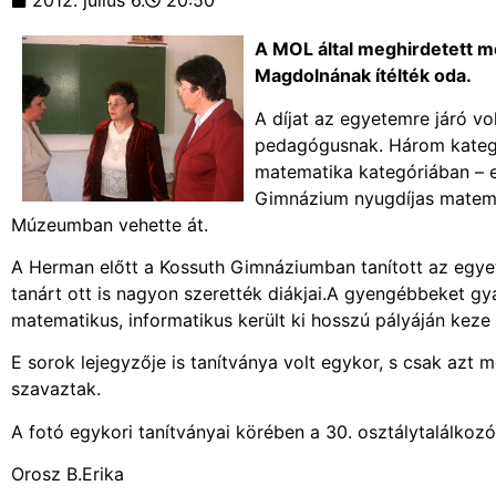
2012. július 6.
20:50
A MOL által meghirdetett m
Magdolnának ítélték oda.
A díjat az egyetemre járó vo
pedagógusnak. Három kategór
matematika kategóriában – e
Gimnázium nyugdíjas matema
Múzeumban vehette át.
A Herman előtt a Kossuth Gimnáziumban tanított az egye
tanárt ott is nagyon szerették diákjai.A gyengébbeket gy
matematikus, informatikus került ki hosszú pályáján keze 
E sorok lejegyzője is tanítványa volt egykor, s csak azt
szavaztak.
A fotó egykori tanítványai körében a 30. osztálytalálkozó
Orosz B.Erika