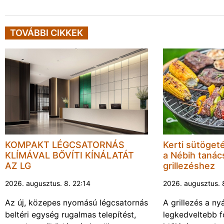
TOVÁBBI CIKKEK
KOMPAKT LÉGCSATORNÁS
Kerti sütöget
KLÍMÁVAL BŐVÍTI KÍNÁLATÁT
a Nébih tanács
AZ LG
grillezéshez
2026. augusztus. 8. 22:14
2026. augusztus. 
Az új, közepes nyomású légcsatornás
A grillezés a ny
beltéri egység rugalmas telepítést,
legkedveltebb f