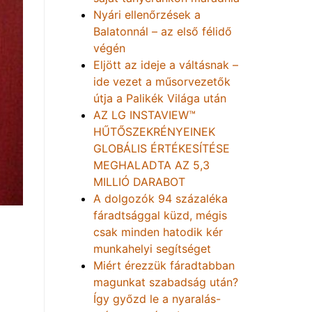
Nyári ellenőrzések a
Balatonnál – az első félidő
végén
Eljött az ideje a váltásnak –
ide vezet a műsorvezetők
útja a Palikék Világa után
AZ LG INSTAVIEW™
HŰTŐSZEKRÉNYEINEK
GLOBÁLIS ÉRTÉKESÍTÉSE
MEGHALADTA AZ 5,3
MILLIÓ DARABOT
A dolgozók 94 százaléka
fáradtsággal küzd, mégis
csak minden hatodik kér
munkahelyi segítséget
Miért érezzük fáradtabban
magunkat szabadság után?
Így győzd le a nyaralás-