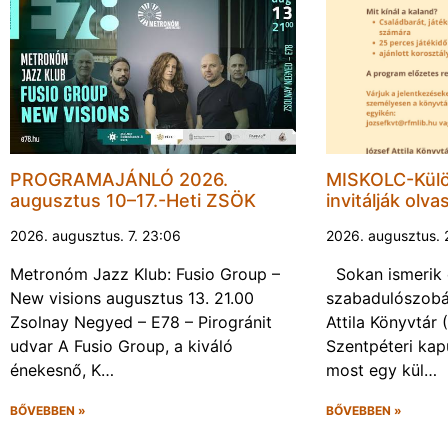
PROGRAMAJÁNLÓ 2026.
MISKOLC-Külö
augusztus 10–17.-Heti ZSÖK
invitálják olva
2026. augusztus. 7. 23:06
2026. augusztus. 
Metronóm Jazz Klub: Fusio Group –
Sokan ismerik 
New visions augusztus 13. 21.00
szabadulószobá
Zsolnay Negyed – E78 – Pirogránit
Attila Könyvtár
udvar A Fusio Group, a kiváló
Szentpéteri kap
énekesnő, K…
most egy kül…
BŐVEBBEN »
BŐVEBBEN »