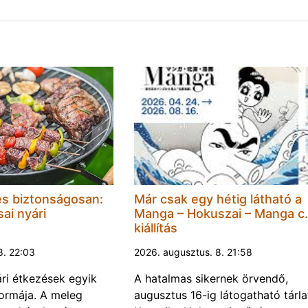
és biztonságosan:
Már csak egy hétig látható a
ai nyári
Manga – Hokuszai – Manga c.
kiállítás
8. 22:03
2026. augusztus. 8. 21:58
ári étkezések egyik
A hatalmas sikernek örvendő,
ormája. A meleg
augusztus 16-ig látogatható tárla