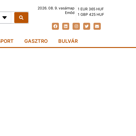
2026. 08. 9. vasárnap
1 EUR 365 HUF
Emőd
1 GBP 425 HUF
SPORT
GASZTRO
BULVÁR