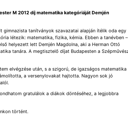
ester M 2012 díj matematika kategóriáját Demjén
lt gimnazista tanítványok szavazatai alapján ítélik oda egy
ia létezik: matematika, fizika, kémia. Ebben a tanévben –
lső helyezett lett Demjén Magdolna, aki a Herman Ottó
tika tanára. A megtisztelő díjat Budapesten a Szépművész
tem elvégzése után, s a szigorú, de igazságos matematika
ámolította, a versenylovakat hajtotta. Nagyon sok jó
alól.
 mondhatom gratulálok a diákok döntéséhez, a legjobbra
nkon történt.