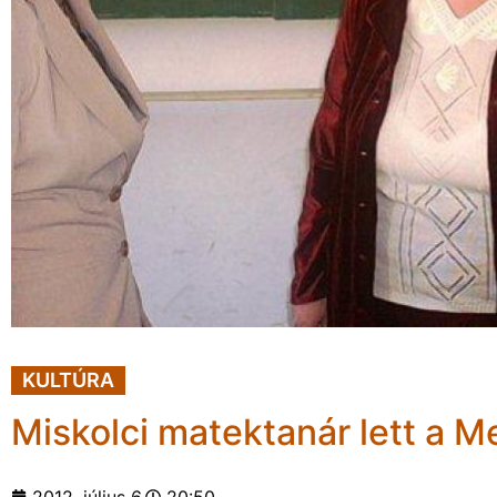
KULTÚRA
Miskolci matektanár lett a M