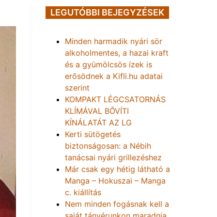
LEGUTÓBBI BEJEGYZÉSEK
Minden harmadik nyári sör
alkoholmentes, a hazai kraft
és a gyümölcsös ízek is
erősödnek a Kifli.hu adatai
szerint
KOMPAKT LÉGCSATORNÁS
KLÍMÁVAL BŐVÍTI
KÍNÁLATÁT AZ LG
Kerti sütögetés
biztonságosan: a Nébih
tanácsai nyári grillezéshez
Már csak egy hétig látható a
Manga – Hokuszai – Manga
c. kiállítás
Nem minden fogásnak kell a
saját tányérunkon maradnia