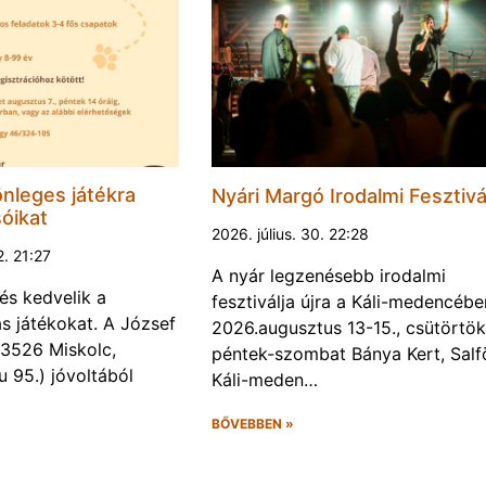
nleges játékra
Nyári Margó Irodalmi Fesztivá
sóikat
2026. július. 30. 22:28
2. 21:27
A nyár legzenésebb irodalmi
és kedvelik a
fesztiválja újra a Káli-medencébe
s játékokat. A József
2026.augusztus 13-15., csütörtök
 (3526 Miskolc,
péntek-szombat Bánya Kert, Salf
u 95.) jóvoltából
Káli-meden…
BŐVEBBEN »