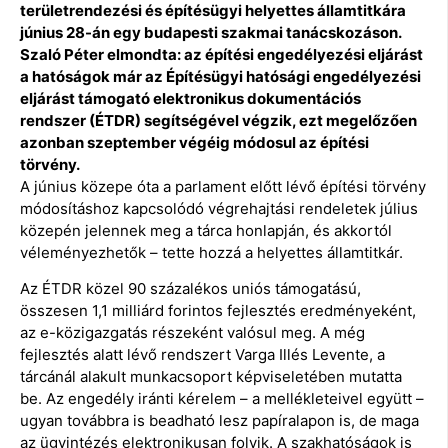
területrendezési és építésügyi helyettes államtitkára
június 28-án egy budapesti szakmai tanácskozáson.
Szaló Péter elmondta: az építési engedélyezési eljárást
a hatóságok már az Építésügyi hatósági engedélyezési
eljárást támogató elektronikus dokumentációs
rendszer (ÉTDR) segítségével végzik, ezt megelőzően
azonban szeptember végéig módosul az építési
törvény.
A június közepe óta a parlament előtt lévő építési törvény
módosításhoz kapcsolódó végrehajtási rendeletek július
közepén jelennek meg a tárca honlapján, és akkortól
véleményezhetők – tette hozzá a helyettes államtitkár.
Az ÉTDR közel 90 százalékos uniós támogatású,
összesen 1,1 milliárd forintos fejlesztés eredményeként,
az e-közigazgatás részeként valósul meg. A még
fejlesztés alatt lévő rendszert Varga Illés Levente, a
tárcánál alakult munkacsoport képviseletében mutatta
be. Az engedély iránti kérelem – a mellékleteivel együtt –
ugyan továbbra is beadható lesz papíralapon is, de maga
az ügyintézés elektronikusan folyik. A szakhatóságok is