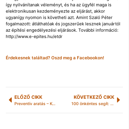
így nyilvánítanak véleményt, és ha az ügyfél maga is
elektronikusan kezdeményezte az eljárást, akkor
ugyanígy nyomon is követheti azt. Amint Szaló Péter
fogalmazott: átláthatóak és jogszerűek lesznek januártól
az építési engedélyezési eljárások. További információ:
http://www.e-epites.hu/etdr
Érdekesnek találtad? Oszd meg a Facebookon!
ELŐZŐ CIKK
KÖVETKEZŐ CIKK
Preventív aratás – Kombájnok az utakon, óvatosan közlekedjenek
100 önkéntes segít: óvodát újítanak fel Miskolcon