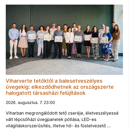
Viharverte tetőktől a balesetveszélyes
üvegekig: elkezdődhetnek az országszerte
halogatott társasházi felújítások
2026. augusztus. 7. 23:00
Viharban megrongálódott tető cseréje, életveszélyessé
vált lépcsőházi üvegpanelek pótlása, LED-es
világításkorszerűsítés, illetve hő- és füstelvezető …