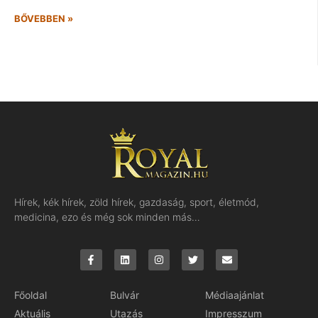
BŐVEBBEN »
Hírek, kék hírek, zöld hírek, gazdaság, sport, életmód,
medicina, ezo és még sok minden más…
Főoldal
Bulvár
Médiaajánlat
Aktuális
Utazás
Impresszum