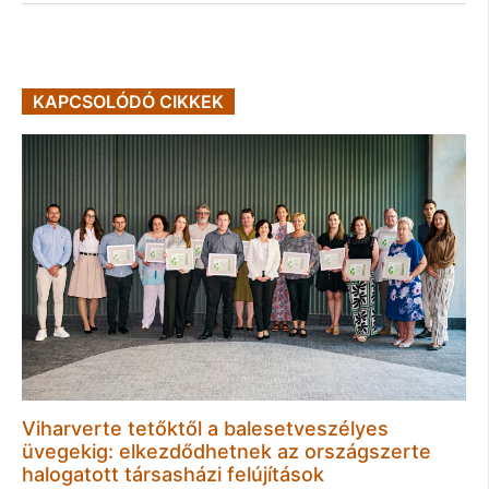
KAPCSOLÓDÓ CIKKEK
Viharverte tetőktől a balesetveszélyes
üvegekig: elkezdődhetnek az országszerte
halogatott társasházi felújítások