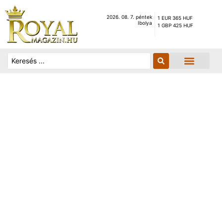
2026. 08. 7. péntek
1 EUR 365 HUF
Ibolya
1 GBP 425 HUF