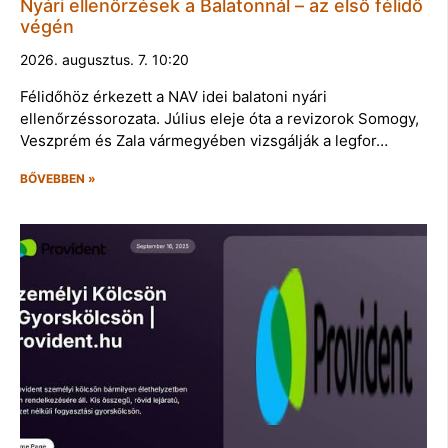
Nyári ellenőrzések a Balatonnál – az első félidő
végén
2026. augusztus. 7. 10:20
Félidőhöz érkezett a NAV idei balatoni nyári
ellenőrzéssorozata. Július eleje óta a revizorok Somogy,
Veszprém és Zala vármegyében vizsgálják a legfor…
BŐVEBBEN »