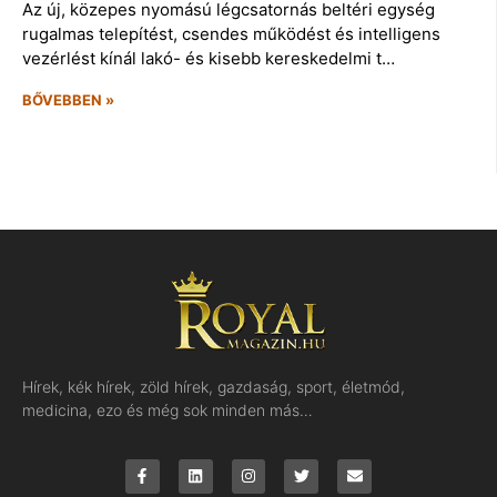
Az új, közepes nyomású légcsatornás beltéri egység
rugalmas telepítést, csendes működést és intelligens
vezérlést kínál lakó- és kisebb kereskedelmi t…
BŐVEBBEN »
Hírek, kék hírek, zöld hírek, gazdaság, sport, életmód,
medicina, ezo és még sok minden más…