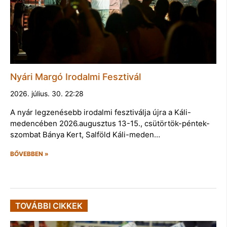
Nyári Margó Irodalmi Fesztivál
2026. július. 30. 22:28
A nyár legzenésebb irodalmi fesztiválja újra a Káli-
medencében 2026.augusztus 13-15., csütörtök-péntek-
szombat Bánya Kert, Salföld Káli-meden…
BŐVEBBEN »
TOVÁBBI CIKKEK