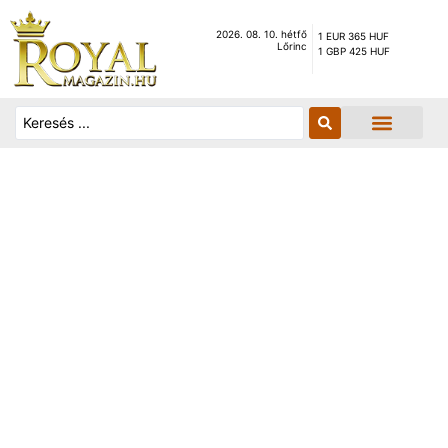
2026. 08. 10. hétfő
1 EUR 365 HUF
Lőrinc
1 GBP 425 HUF