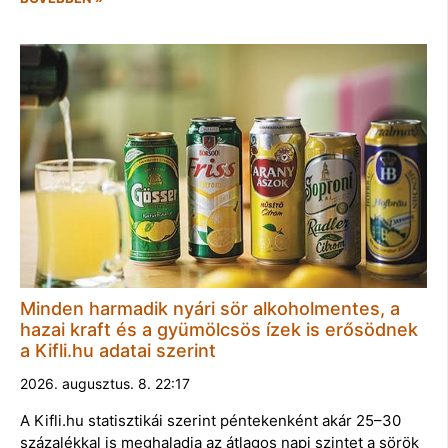
Minden harmadik nyári sör alkoholmentes, a
hazai kraft és a gyümölcsös ízek is erősödnek
a Kifli.hu adatai szerint
2026. augusztus. 8. 22:17
A Kifli.hu statisztikái szerint péntekenként akár 25–30
százalékkal is meghaladja az átlagos napi szintet a sörök