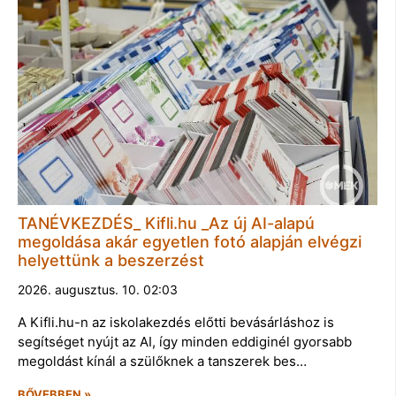
TANÉVKEZDÉS_ Kifli.hu _Az új AI-alapú
megoldása akár egyetlen fotó alapján elvégzi
helyettünk a beszerzést
2026. augusztus. 10. 02:03
A Kifli.hu-n az iskolakezdés előtti bevásárláshoz is
segítséget nyújt az AI, így minden eddiginél gyorsabb
megoldást kínál a szülőknek a tanszerek bes…
BŐVEBBEN »