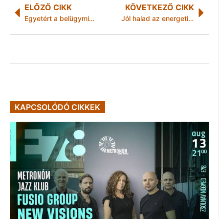
ELŐZŐ CIKK
KÖVETKEZŐ CIKK
Egyetért a belügyminiszter és a szocialsita képviselő
Jól halad az energetikai korszerűsítés
KAPCSOLÓDÓ CIKKEK